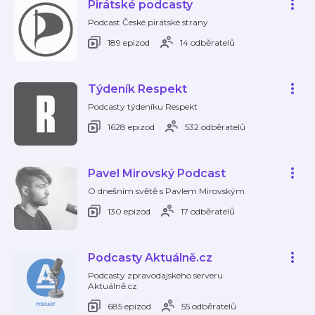
Pirátské podcasty
Podcast České pirátské strany
189 epizod
14 odběratelů
Týdeník Respekt
Podcasty týdeníku Respekt
1628 epizod
532 odběratelů
Pavel Mirovský Podcast
O dnešním světě s Pavlem Mirovským
130 epizod
17 odběratelů
Podcasty Aktuálně.cz
Podcasty zpravodajského serveru
Aktuálně.cz
685 epizod
55 odběratelů