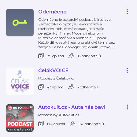
Odemčeno
Odemčeno je autorský podcast Miroslava
Zámečníka o byznysu, ekonomice a
rozhodnutích, která dopadají na naše
peněženky i firmy. Moderují ekonom
Miroslav Zámečník a Michaela Filipová.
Každý díl rozebírá jedno praktické téma bez
žargonu a bez ideologie: regionální rozvoj
…
89 epizod
18 odběratelů
ČelákVOICE
Podcast z Čelákovic.
47 epizod
3 odběratelé
Autokult.cz - Auta nás baví
Podcast by Autokult.cz
194 epizod
167 odběratelů