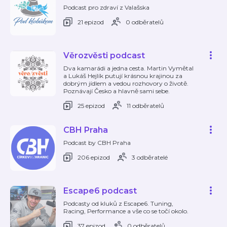
Podcast pro zdraví z Valašska
21 epizod
0 odběratelů
Věrozvěsti podcast
Dva kamarádi a jedna cesta. Martin Vymětal
a Lukáš Hejlík putují krásnou krajinou za
dobrým jídlem a vedou rozhovory o životě.
Poznávají Česko a hlavně sami sebe.
25 epizod
11 odběratelů
CBH Praha
Podcast by CBH Praha
206 epizod
3 odběratelé
Escape6 podcast
Podcasty od kluků z Escape6. Tuning,
Racing, Performance a vše co se točí okolo.
37 epizod
0 odběratelů