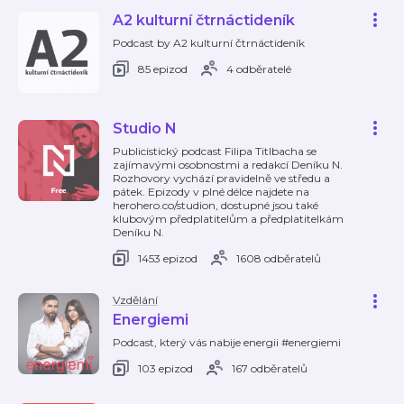
A2 kulturní čtrnáctideník
Podcast by A2 kulturní čtrnáctideník
85 epizod
4 odběratelé
Studio N
Publicistický podcast Filipa Titlbacha se
zajímavými osobnostmi a redakcí Deníku N.
Rozhovory vychází pravidelně ve středu a
pátek. Epizody v plné délce najdete na
herohero.co/studion, dostupné jsou také
klubovým předplatitelům a předplatitelkám
Deníku N.
1453 epizod
1608 odběratelů
Vzdělání
Energiemi
Podcast, který vás nabije energii #energiemi
103 epizod
167 odběratelů