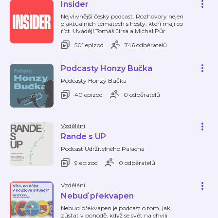
Insider
Nejvlivnější český podcast. Rozhovory nejen
o aktuálních tématech s hosty, kteří mají co
říct. Uvádějí Tomáš Jirsa a Michal Půr.
501 epizod
746 odběratelů
Podcasty Honzy Bučka
Podcasty Honzy Bučka
40 epizod
0 odběratelů
Vzdělání
Rande s UP
Podcast Udržitelného Palacha
9 epizod
0 odběratelů
Vzdělání
Nebuď překvapen
Nebuď překvapen je podcast o tom, jak
zůstat v pohodě, když se svět na chvíli