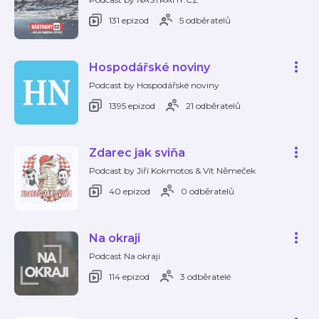
131 epizod
5 odběratelů
Hospodářské noviny
Podcast by Hospodářské noviny
1395 epizod
21 odběratelů
Zdarec jak sviňa
Podcast by Jiří Kokmotos & Vít Němeček
40 epizod
0 odběratelů
Na okraji
Podcast Na okraji
114 epizod
3 odběratelé