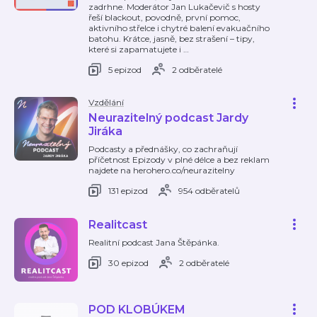
zadrhne. Moderátor Jan Lukačevič s hosty
řeší blackout, povodně, první pomoc,
aktivního střelce i chytré balení evakuačního
batohu. Krátce, jasně, bez strašení – tipy,
které si zapamatujete i
…
5 epizod
2 odběratelé
Vzdělání
Neurazitelný podcast Jardy
Jiráka
Podcasty a přednášky, co zachraňují
příčetnost Epizody v plné délce a bez reklam
najdete na herohero.co/neurazitelny
131 epizod
954 odběratelů
Realitcast
Realitní podcast Jana Štěpánka.
30 epizod
2 odběratelé
POD KLOBÚKEM