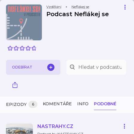
Vzdělání
Neflákej se
Podcast Neflákej se
ODEBÍRAT
KOMENTÁŘE
INFO
PODOBNÉ
EPIZODY
6
NASTRAHY.CZ
Podcast by NASTRAHY.CZ