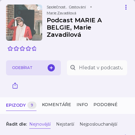
Společnost
,
Cestování
Marie Zavadilová
Podcast MARIE A
BELGIE, Marie
Zavadilová
ODEBÍRAT
KOMENTÁŘE
INFO
PODOBNÉ
EPIZODY
9
Řadit dle:
Nejnovější
Nejstarší
Nejposlouchanější