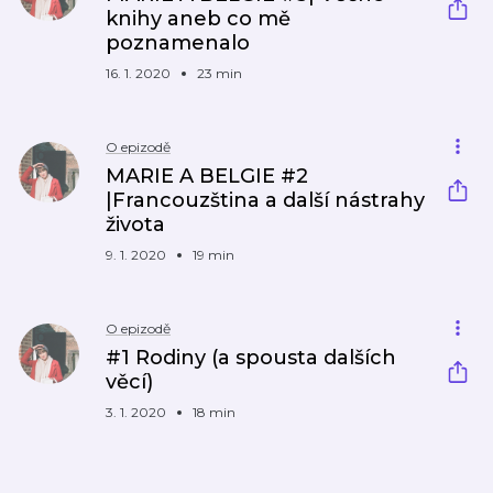
knihy aneb co mě
poznamenalo
16. 1. 2020
23 min
O epizodě
MARIE A BELGIE #2
|Francouzština a další nástrahy
života
9. 1. 2020
19 min
O epizodě
#1 Rodiny (a spousta dalších
věcí)
3. 1. 2020
18 min