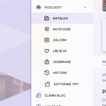
PODCASTY
KATALOG
KOUPENÉ
KATALOG
KATEGORIE
KATEGORIE
ZÁLOŽKY
ZÁLOŽKY
HISTORIE
LÍBÍ SE MI
I
ODEBÍRANÉ
HISTORIE
Ví
ov
EDITORSKÉ TIPY
P
ČLÁNKY BLOG
O 
pe