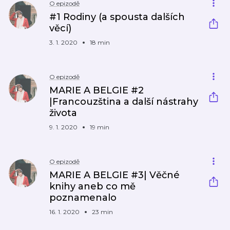
O epizodě
#1 Rodiny (a spousta dalších
věcí)
3. 1. 2020
18 min
O epizodě
MARIE A BELGIE #2
|Francouzština a další nástrahy
života
9. 1. 2020
19 min
O epizodě
MARIE A BELGIE #3| Věčné
knihy aneb co mě
poznamenalo
16. 1. 2020
23 min