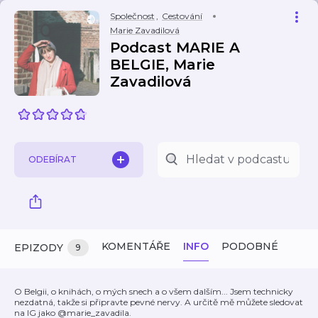
Společnost
,
Cestování
Marie Zavadilová
Podcast MARIE A
BELGIE, Marie
Zavadilová
ODEBÍRAT
KOMENTÁŘE
INFO
PODOBNÉ
EPIZODY
9
O Belgii, o knihách, o mých snech a o všem dalším... Jsem technicky
nezdatná, takže si připravte pevné nervy. A určitě mě můžete sledovat
na IG jako @marie_zavadila.