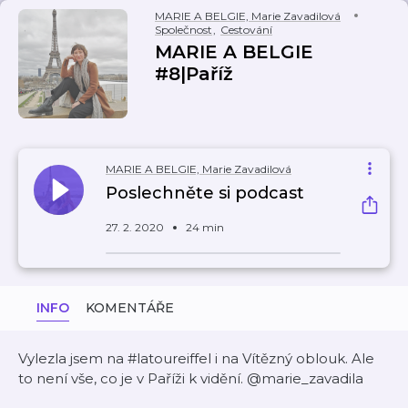
MARIE A BELGIE, Marie Zavadilová
Společnost
,
Cestování
MARIE A BELGIE
#8|Paříž
MARIE A BELGIE, Marie Zavadilová
Poslechněte si podcast
27. 2. 2020
24 min
INFO
KOMENTÁŘE
Vylezla jsem na #latoureiffel i na Vítězný oblouk. Ale
to není vše, co je v Paříži k vidění. @marie_zavadila