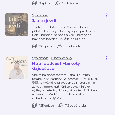
5 epizod
1 odběratel
Společnost
Jak to jezdí
Jak to jezdí 🎙️ Podcast o životě, lidech a
příbězích z cesty. Historky z jízd pro Uber a
Bolt - pohoda, náhoda a věci, které se do
navigace nevejdou ☕. 🌐 jaktojezdi.cz
26 epizod
0 odběratelů
Společnost
,
Osobní deníky
Nutri podcast Markéty
Gajdošové
Vítejte na podcastovém kanálu nutriční
terapeutky Markéty Gajdošové, NutrSc, RDN
👋🏻. O výživě, o pravdách za ní stojících, o
zákoutí oborů nutriční terapie, klinické
výživy a dietetiky. Lidsky, stravitelně. S citem
a láskou. S Markétinou odborností za
mikrofonem. 🎧 Po
…
125 epizod
112 odběratelů