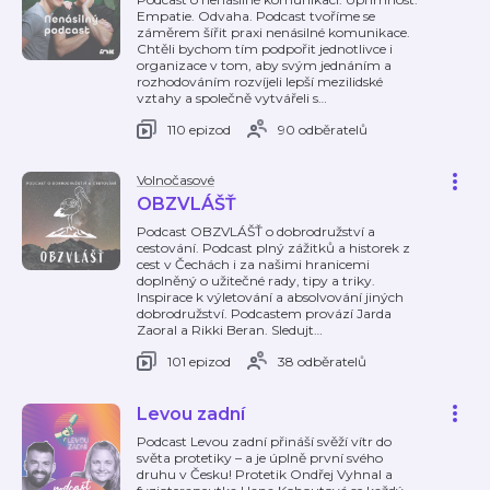
Empatie. Odvaha. Podcast tvoříme se
záměrem šířit praxi nenásilné komunikace.
Chtěli bychom tím podpořit jednotlivce i
organizace v tom, aby svým jednáním a
rozhodováním rozvíjeli lepší mezilidské
vztahy a společně vytvářeli s
…
110 epizod
90 odběratelů
Volnočasové
OBZVLÁŠŤ
Podcast OBZVLÁŠŤ o dobrodružství a
cestování. Podcast plný zážitků a historek z
cest v Čechách i za našimi hranicemi
doplněný o užitečné rady, tipy a triky.
Inspirace k výletování a absolvování jiných
dobrodružství. Podcastem provází Jarda
Zaoral a Rikki Beran. Sledujt
…
101 epizod
38 odběratelů
Levou zadní
Podcast Levou zadní přináší svěží vítr do
světa protetiky – a je úplně první svého
druhu v Česku! Protetik Ondřej Vyhnal a