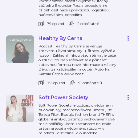
každé epizodě představujeme skutečný
zážitek z ExcursionPass a propojujeme
příběh destinace s praktickou logistikou,
načasováním, pohodlím
…
79 epizod
2 odběratelé
Healthy By Cerna
Podcast Healthy by Cerna se věnuje
zdravému životnímu stylu, fitness, výživě a
rozvoji. Základní linkou všech témat je péče
o zdraví, touha vzdělávat se a přinášet
zábavnou formou nové informace a názory.
Děkuji za každé sdílení a odběr! Autorka:
Kamila Černá www.healt
…
152 epizod
91 odběratelů
Soft Power Society
Soft Power Society je podcast o vědomém
budování výjimečného života. Jmenuji se
Tereza Fišer. Buduju fashion brand THÉFI s
globální ambicí, zatímco vychovávám dvě
malé holčičky. Jsem zastáncem neustálé
práce na sobě a vědomého růstu — v
mindsetu, disciplíně i dlouhodobé
…