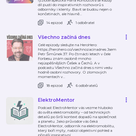
fyzioterapeutka Hana Kohoutová se každý
díl pustí do inspirativních rozhovorů s
odborníky i klienty. Bavit se budou nejen o
končetinách, ale hlavně
…
14 epizod
1 odběratel
Všechno začíná dnes
Celé epizody sledujte na HeroHero:
https://herohero.co/vsechnozacinadnes Jsem
Petr Šimůnek 37. Po čtrnácti letech v čele
Forbesu znám osobně mnoho
nejúspěšnějších Češek a Čechů. A v
podcastu Všechno začíná dnes s nimi vedu
hodně osobní rozhovory. O zlomových
momentech v
…
18 epizod
6 odběratelů
ElektroMentor
Podcast ElectroMentor vás vezme hluboko
do světa elektromobility – od technických
detailů po širší kontext dopadů na společnost
a planetu. Jako průvodce vás čeká
ElectroMentor, odborník na elektromobilitu,
který boří mýty, nabízí objektivní pohled a
přináší inspirativní
…