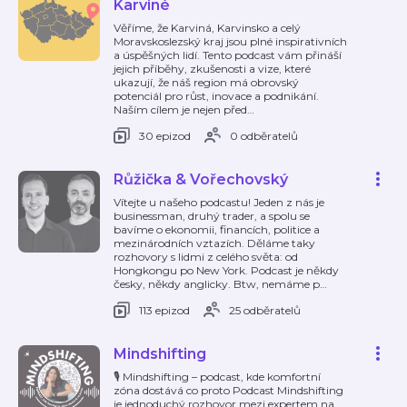
Karviné
Věříme, že Karviná, Karvinsko a celý
Moravskoslezský kraj jsou plné inspirativních
a úspěšných lidí. Tento podcast vám přináší
jejich příběhy, zkušenosti a vize, které
ukazují, že náš region má obrovský
potenciál pro růst, inovace a podnikání.
Naším cílem je nejen před
…
30 epizod
0 odběratelů
Růžička & Vořechovský
Vítejte u našeho podcastu! Jeden z nás je
businessman, druhý trader, a spolu se
bavíme o ekonomii, financích, politice a
mezinárodních vztazích. Děláme taky
rozhovory s lidmi z celého světa: od
Hongkongu po New York. Podcast je někdy
česky, někdy anglicky. Btw, nemáme p
…
113 epizod
25 odběratelů
Mindshifting
🎙 Mindshifting – podcast, kde komfortní
zóna dostává co proto Podcast Mindshifting
je jednoduchý rozhovor mezi expertem na