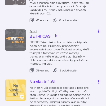
mysl a normálním člověkem, který řeší, jak
se ve své životní situaci posunout. Proto je
každý díl jiný. Někdy mluvíme o návycích,
které ti pomůž
…
63 epizod
8 odběratelů
Sport
BETRI CAST 🎙️
🏊🏼🚴🏼‍♂️🏃🏼Vše o tréninku pro triatlonisty, ale
nejen pro ně. Prakticky pro všechny
vytrvalostní sportovce. Podcast pro ty, kteří
to myslí s trénováním vážně a chtějí
trénovat chytře, efektivně a udržitelně. V
Betri klademe důraz na vědecky podložené
metody, individ
…
38 epizod
3 odběratelé
Na vlastní uši
Na vlastní uši je podcast aplikace Elredo pro
všechny, kteří milují příběhy, ale místo očí
čtou ušima. V každé epizodě se ponoříme do
jiného tématu, od romantiky přes napětí až
po seberozvoj. Objevuj s námi audioknihy,
které stojí za poslech, a nechej se unést