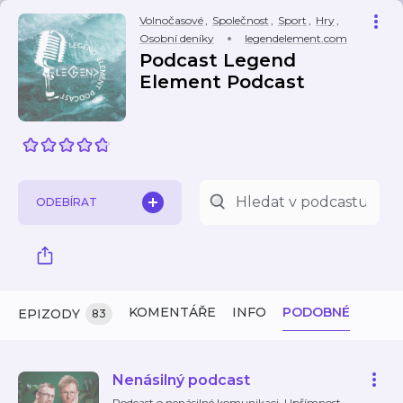
Volnočasové
,
Společnost
,
Sport
,
Hry
,
Osobní deníky
legendelement.com
Podcast Legend
Element Podcast
ODEBÍRAT
KOMENTÁŘE
INFO
PODOBNÉ
EPIZODY
83
Nenásilný podcast
Podcast o nenásilné komunikaci. Upřímnost.