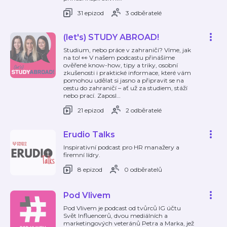
31 epizod
3 odběratelé
(let's) STUDY ABROAD!
Studium, nebo práce v zahraničí? Víme, jak
na to! 👀 V našem podcastu přinášíme
ověřené know-how, tipy a triky, osobní
zkušenosti i praktické informace, které vám
pomohou udělat si jasno a připravit se na
cestu do zahraničí – ať už za studiem, stáží
nebo prací. Zaposl
…
21 epizod
2 odběratelé
Erudio Talks
Inspirativní podcast pro HR manažery a
firemní lídry.
8 epizod
0 odběratelů
Pod Vlivem
Pod Vlivem je podcast od tvůrců IG účtu
Svět Influencerů, dvou mediálních a
marketingových veteránů Petra a Marka, jež