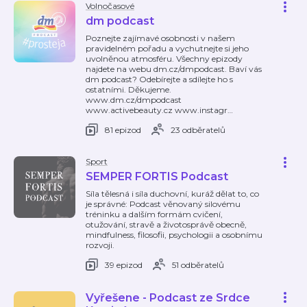
Volnočasové
dm podcast
Poznejte zajímavé osobnosti v našem
pravidelném pořadu a vychutnejte si jeho
uvolněnou atmosféru. Všechny epizody
najdete na webu dm.cz/dmpodcast. Baví vás
dm podcast? Odebírejte a sdílejte ho s
ostatními. Děkujeme.
www.dm.cz/dmpodcast
www.activebeauty.cz www.instagr
…
81 epizod
23 odběratelů
Sport
SEMPER FORTIS Podcast
Síla tělesná i síla duchovní, kuráž dělat to, co
je správné: Podcast věnovaný silovému
tréninku a dalším formám cvičení,
otužování, stravě a životosprávě obecně,
mindfulness, filosofii, psychologii a osobnímu
rozvoji.
39 epizod
51 odběratelů
Vyřešene - Podcast ze Srdce