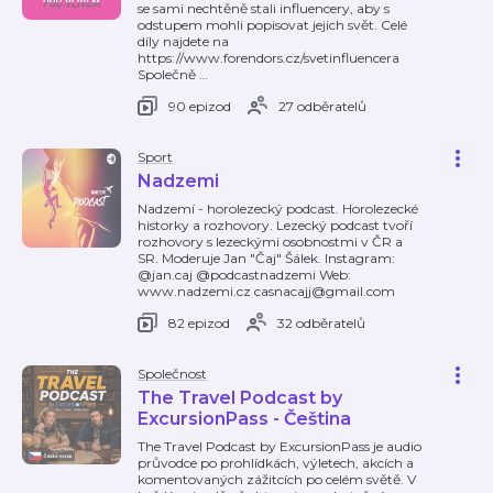
se sami nechtěně stali influencery, aby s
odstupem mohli popisovat jejich svět. Celé
díly najdete na
https://www.forendors.cz/svetinfluencera
Společně
…
90 epizod
27 odběratelů
Sport
Nadzemi
Nadzemí - horolezecký podcast. Horolezecké
historky a rozhovory. Lezecký podcast tvoří
rozhovory s lezeckými osobnostmi v ČR a
SR. Moderuje Jan "Čaj" Šálek. Instagram:
@jan.caj @podcastnadzemi Web:
www.nadzemi.cz casnacajj@gmail.com
82 epizod
32 odběratelů
Společnost
The Travel Podcast by
ExcursionPass - Čeština
The Travel Podcast by ExcursionPass je audio
průvodce po prohlídkách, výletech, akcích a
komentovaných zážitcích po celém světě. V