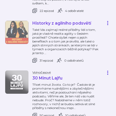
světem, k
…
22 epizod
4 odběratelé
Historky z agilního podsvětí
Také Vás zajímají reálné příběhy lidí o tom,
jaká je vlastně realita agility v českém
prostředí? Chcete slyšet nejen o jejích
benefitech a o tom jak je skvělá, ale také o
jejích stinných stránkách, se kterými se lidi v
týmech a organizacích běžně potýkají? Pak
je tento
…
31 epizod
0 odběratelů
Volnočasové
30 Minut Lajfu
Třicet minut života. Co to je? Častokrát je
promrháme nudnějšími a zbytečnějšími
aktivitami, než je poslouchání nějakého
podcastu. Věříme ale, že ten náš vás nudit
nebude. Proč? Nabídneme v něm totiž
rozhovory, v nichž se budou setkávat silné
příběhy s nekonečnou inspi
…
50 epizod
10 odběratelů