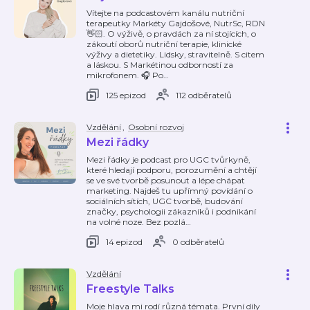
Vítejte na podcastovém kanálu nutriční
terapeutky Markéty Gajdošové, NutrSc, RDN
👋🏻. O výživě, o pravdách za ní stojících, o
zákoutí oborů nutriční terapie, klinické
výživy a dietetiky. Lidsky, stravitelně. S citem
a láskou. S Markétinou odborností za
mikrofonem. 🎧 Po
…
125 epizod
112 odběratelů
Vzdělání
,
Osobní rozvoj
Mezi řádky
Mezi řádky je podcast pro UGC tvůrkyně,
které hledají podporu, porozumění a chtějí
se ve své tvorbě posunout a lépe chápat
marketing. Najdeš tu upřímný povídání o
sociálních sítích, UGC tvorbě, budování
značky, psychologii zákazníků i podnikání
na volné noze. Bez pozlá
…
14 epizod
0 odběratelů
Vzdělání
Freestyle Talks
Moje hlava mi rodí různá témata. První díly