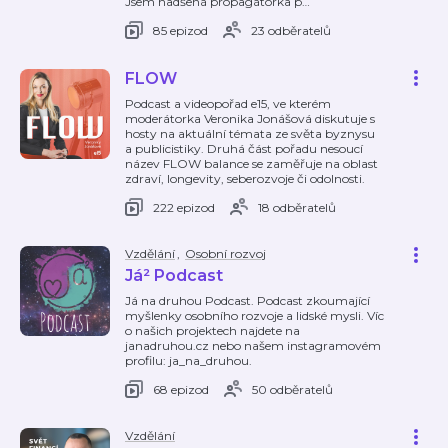
Jsem nadšená propagátorka p
…
85 epizod
23 odběratelů
FLOW
Podcast a videopořad e15, ve kterém
moderátorka Veronika Jonášová diskutuje s
hosty na aktuální témata ze světa byznysu
a publicistiky. Druhá část pořadu nesoucí
název FLOW balance se zaměřuje na oblast
zdraví, longevity, seberozvoje či odolnosti.
222 epizod
18 odběratelů
Vzdělání
,
Osobní rozvoj
Já² Podcast
Já na druhou Podcast. Podcast zkoumající
myšlenky osobního rozvoje a lidské mysli. Víc
o našich projektech najdete na
janadruhou.cz nebo našem instagramovém
profilu: ja_na_druhou.
68 epizod
50 odběratelů
Vzdělání