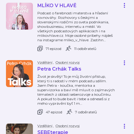
MLÍKO V HLAVĚ
Podcast o farebnosti materstva a hľadaní
rovnováhy. Rozhovory s českými a
slovenskými rodičmi zo sveta podnikania,
showbusinessu, internetu a médií. Vo
všetkých podcastových aplikáciách i na
mlikovhlave.cz. Moje osobné príbehy nájdeš
na instagrame mliko_v_hlave. Zastihn
…
71 epizod
11 odběratelů
Vzdělání
,
Osobní rozvoj
Petra Crhák Talks
Život je skvělý! To je můj životní přístup,
který ti s radostí v mém podcastu sdílím.
Jsem Petra - koučka, mentorka a
supervizorka a baví mě mluvit o zajímavých
tématech z oblasti seberozvoje a koučinku.
A pokud to bude bavit i tebe a odneseš si z
mého vyprávění byť 1 m
…
47 epizod
7 odběratelů
Vzdělání
,
Osobní rozvoj
SEBEterapie