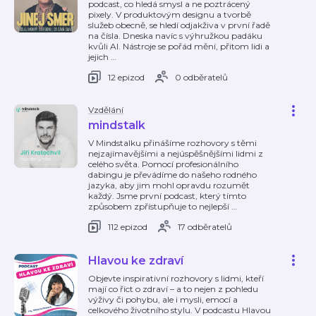
podcast, co hledá smysl a ne poztrácený
pixely. V produktovým designu a tvorbě
služeb obecně, se hledí odjakživa v první řadě
na čísla. Dneska navíc s výhružkou padáku
kvůli AI. Nástroje se pořád mění, přitom lidi a
jejich
…
12 epizod
0 odběratelů
Vzdělání
mindstalk
V Mindstalku přinášíme rozhovory s těmi
nejzajímavějšími a nejúspěšnějšími lidmi z
celého světa. Pomocí profesionálního
dabingu je převádíme do našeho rodného
jazyka, aby jim mohl opravdu rozumět
každý. Jsme první podcast, který tímto
způsobem zpřístupňuje to nejlepší
…
112 epizod
17 odběratelů
Hlavou ke zdraví
Objevte inspirativní rozhovory s lidmi, kteří
mají co říct o zdraví – a to nejen z pohledu
výživy či pohybu, ale i mysli, emocí a
celkového životního stylu. V podcastu Hlavou