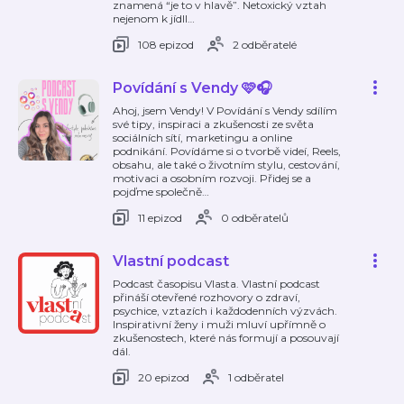
znamená “je to v hlavě”. Netoxický vztah
nejenom k jídll
…
108 epizod
2 odběratelé
Povídání s Vendy 🩷🎧
Ahoj, jsem Vendy! V Povídání s Vendy sdílím
své tipy, inspiraci a zkušenosti ze světa
sociálních sítí, marketingu a online
podnikání. Povídáme si o tvorbě videí, Reels,
obsahu, ale také o životním stylu, cestování,
motivaci a osobním rozvoji. Přidej se a
pojďme společně
…
11 epizod
0 odběratelů
Vlastní podcast
Podcast časopisu Vlasta. Vlastní podcast
přináší otevřené rozhovory o zdraví,
psychice, vztazích i každodenních výzvách.
Inspirativní ženy i muži mluví upřímně o
zkušenostech, které nás formují a posouvají
dál.
20 epizod
1 odběratel