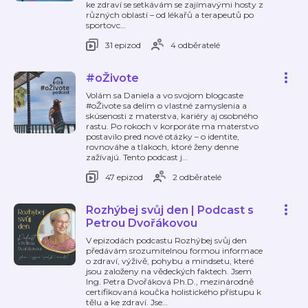
ke zdraví se setkávám se zajímavými hosty z
různých oblastí – od lékařů a terapeutů po
sportovc
…
31 epizod
4 odběratelé
#oŽivote
Volám sa Daniela a vo svojom blogcaste
#oŽivote sa delím o vlastné zamyslenia a
skúsenosti z materstva, kariéry aj osobného
rastu. Po rokoch v korporáte ma materstvo
postavilo pred nové otázky – o identite,
rovnováhe a tlakoch, ktoré ženy denne
zažívajú. Tento podcast j
…
47 epizod
2 odběratelé
Rozhýbej svůj den | Podcast s
Petrou Dvořákovou
V epizodách podcastu Rozhýbej svůj den
předávám srozumitelnou formou informace
o zdraví, výživě, pohybu a mindsetu, které
jsou založeny na vědeckých faktech. Jsem
Ing. Petra Dvořáková Ph.D., mezinárodně
certifikovaná koučka holistického přístupu k
tělu a ke zdraví. Jse
…