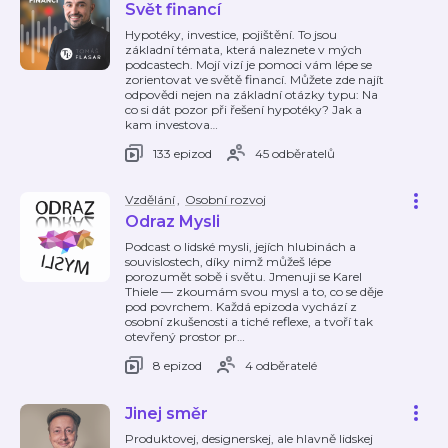
Svět financí
Hypotéky, investice, pojištění. To jsou
základní témata, která naleznete v mých
podcastech. Mojí vizí je pomoci vám lépe se
zorientovat ve světě financí. Můžete zde najít
odpovědi nejen na základní otázky typu: Na
co si dát pozor při řešení hypotéky? Jak a
kam investova
…
133 epizod
45 odběratelů
Vzdělání
,
Osobní rozvoj
Odraz Mysli
Podcast o lidské mysli, jejích hlubinách a
souvislostech, díky nimž můžeš lépe
porozumět sobě i světu. Jmenuji se Karel
Thiele — zkoumám svou mysl a to, co se děje
pod povrchem. Každá epizoda vychází z
osobní zkušenosti a tiché reflexe, a tvoří tak
otevřený prostor pr
…
8 epizod
4 odběratelé
Jinej směr
Produktovej, designerskej, ale hlavně lidskej