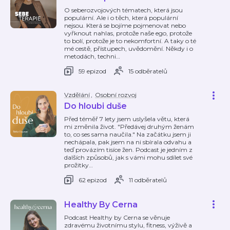
O seberozvojových tématech, která jsou
populární. Ale i o těch, která populární
nejsou. Která se bojíme pojmenovat nebo
vyřknout nahlas, protože naše ego, protože
to bolí, protože je to nekomfortní. A taky o té
mé cestě, přístupech, uvědomění. Někdy i o
metodách, techni
…
59 epizod
15 odběratelů
Vzdělání
,
Osobní rozvoj
Do hloubi duše
Před téměř 7 lety jsem uslyšela větu, která
mi změnila život. "Předávej druhým ženám
to, co ses sama naučila." Na začátku jsem ji
nechápala, pak jsem na ni sbírala odvahu a
teď provázím tisíce žen. Podcast je jedním z
dalších způsobů, jak s vámi mohu sdílet své
prožitky
…
62 epizod
11 odběratelů
Healthy By Cerna
Podcast Healthy by Cerna se věnuje
zdravému životnímu stylu, fitness, výživě a