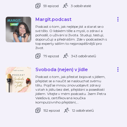
59 epizod
3 odběratelé
Margit.podcast
Podcast o tom, jak nejlépe jíst a starat se o
své tělo. O lidském těle a mysli, o zdraví a
pohodě, o užívání si života. Studuji, testuji,
doporučuji a přednáším. Zde v podcastech s
top experty sdílím to nejprospěšnější pro
život.
79 epizod
343 odběratelů
Svoboda (nejen) v jídle
Podcast o tom, jak přestat bojovat s jídlem,
přejídat se a naučit se naslouchat svému
tělu. Pojď se mnou znovuobjevit zdravý
vztah k jídlu bez diet, přejídání a posedlostí
jídlem. Vítejte v mém podcastu. Jsem Petra
Valešová, certifikovaná koučka
kompulzivního přejídání,
…
152 epizod
12 odběratelů