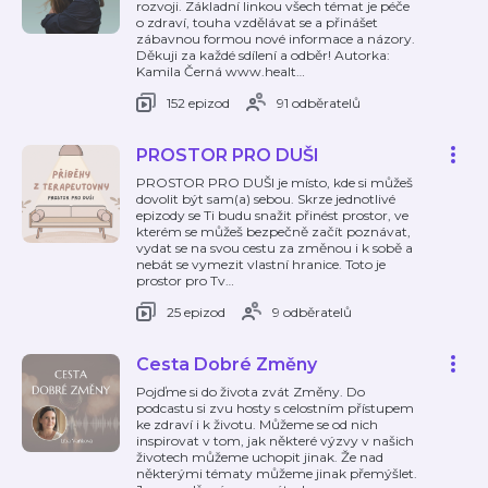
rozvoji. Základní linkou všech témat je péče
o zdraví, touha vzdělávat se a přinášet
zábavnou formou nové informace a názory.
Děkuji za každé sdílení a odběr! Autorka:
Kamila Černá www.healt
…
152 epizod
91 odběratelů
PROSTOR PRO DUŠI
PROSTOR PRO DUŠI je místo, kde si můžeš
dovolit být sam(a) sebou. Skrze jednotlivé
epizody se Ti budu snažit přinést prostor, ve
kterém se můžeš bezpečně začít poznávat,
vydat se na svou cestu za změnou i k sobě a
nebát se vymezit vlastní hranice. Toto je
prostor pro Tv
…
25 epizod
9 odběratelů
Cesta Dobré Změny
Pojďme si do života zvát Změny. Do
podcastu si zvu hosty s celostním přístupem
ke zdraví i k životu. Můžeme se od nich
inspirovat v tom, jak některé výzvy v našich
životech můžeme uchopit jinak. Že nad
některými tématy můžeme jinak přemýšlet.