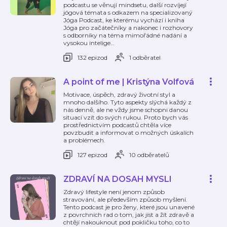
podcastu se věnují mindsetu, další rozvíjejí
jógová témata s odkazem na specializovaný
Jóga Podcast, ke kterému vychází i kniha
Jóga pro začátečníky a nakonec i rozhovory
s odborníky na téma mimořádné nadání a
vysokou intelige
…
132 epizod
1 odběratel
A point of me | Kristýna Volfová
Motivace, úspěch, zdravý životní styl a
mnoho dalšího. Tyto aspekty slýchá každý z
nás denně, ale ne vždy jsme schopni danou
situaci vzít do svých rukou. Proto bych vás
prostřednictvím podcastů chtěla více
povzbudit a informovat o možných úskalích
a problémech.
127 epizod
10 odběratelů
ZDRAVÍ NA DOSAH MYSLI
Zdravý lifestyle není jenom způsob
stravování, ale především způsob myšlení.
Tento podcast je pro ženy, které jsou unavené
z povrchních rad o tom, jak jíst a žít zdravě a
chtějí nakouknout pod pokličku toho, co to