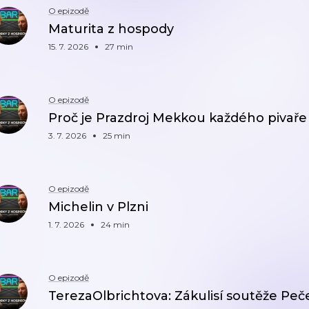
O epizodě
Maturita z hospody
15. 7. 2026
27 min
O epizodě
Proč je Prazdroj Mekkou každého pivaře
3. 7. 2026
25 min
O epizodě
Michelin v Plzni
1. 7. 2026
24 min
O epizodě
TerezaOlbrichtova‬: Zákulisí soutěže Pe