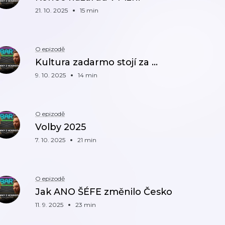
21. 10. 2025
15 min
O epizodě
Kultura zadarmo stojí za ...
9. 10. 2025
14 min
O epizodě
Volby 2025
7. 10. 2025
21 min
O epizodě
Jak ANO ŠÉFE změnilo Česko
11. 9. 2025
23 min