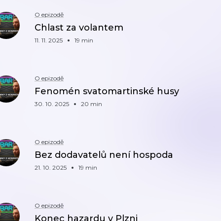
O epizodě
Chlast za volantem
11. 11. 2025
19 min
O epizodě
Fenomén svatomartinské husy
30. 10. 2025
20 min
O epizodě
Bez dodavatelů není hospoda
21. 10. 2025
19 min
O epizodě
Konec hazardu v Plzni