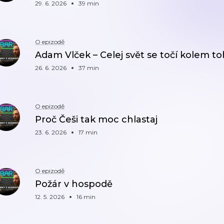
29. 6. 2026
39 min
O epizodě
Adam Vlček – Celej svět se točí kolem to
26. 6. 2026
37 min
O epizodě
Proč Češi tak moc chlastaj
23. 6. 2026
17 min
O epizodě
Požár v hospodě
12. 5. 2026
16 min