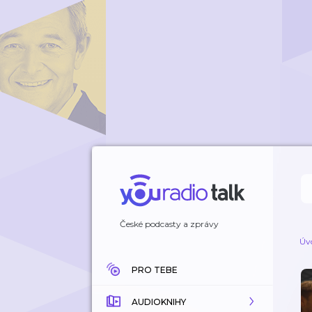
České podcasty a zprávy
Úv
PRO TEBE
AUDIOKNIHY