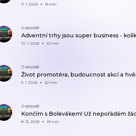
11. 1. 2026
16 min
O epizodě
Adventní trhy jsou super business - koli
10. 1. 2026
22 min
O epizodě
Život promotéra, budoucnost akcí a hvě
9. 1. 2026
32 min
O epizodě
Končím s Bolevákem! Už nepořádám žá
8. 12. 2025
25 min