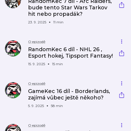
RandomKec 7 díl - Arc Raiders,
bude tento Star Wars Tarkov
hit nebo propadák?
23. 9. 2025
11 min
O epizodě
RandomKec 6 díl - NHL 26 ,
Esport hokej, Tipsport Fantasy!
15. 9. 2025
15 min
O epizodě
GameKec 16 díl - Borderlands,
zajímá vůbec ještě někoho?
5. 9. 2025
58 min
O epizodě