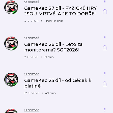
O epizodě
GameKec 27 díl - FYZICKÉ HRY
JSOU MRTVÉ! A JE TO DOBŘE!
4. 7. 2026
1 hod 28 min
O epizodě
GameKec 26 díl - Léto za
monitorama? SGF2026!
7. 6. 2026
19 min
O epizodě
GameKec 25 díl - od Géček k
platině!
12. 5. 2026
49 min
O epizodě