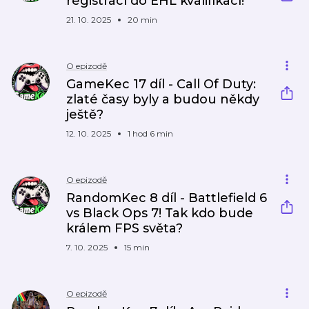
registrací do EHL kvalifikací!
21. 10. 2025
20 min
O epizodě
GameKec 17 díl - Call Of Duty:
zlaté časy byly a budou někdy
ještě?
12. 10. 2025
1 hod 6 min
O epizodě
RandomKec 8 díl - Battlefield 6
vs Black Ops 7! Tak kdo bude
králem FPS světa?
7. 10. 2025
15 min
O epizodě