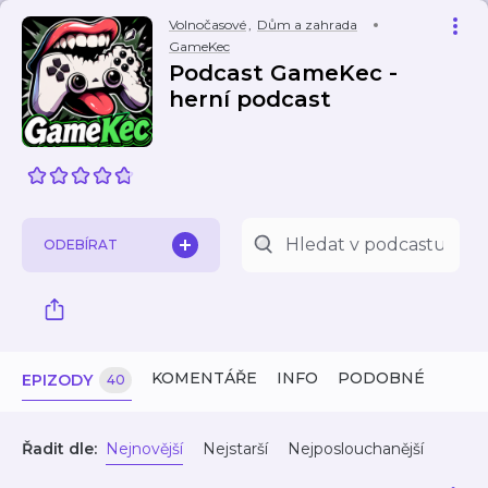
Volnočasové
,
Dům a zahrada
GameKec
Podcast GameKec -
herní podcast
ODEBÍRAT
KOMENTÁŘE
INFO
PODOBNÉ
EPIZODY
40
Řadit dle:
Nejnovější
Nejstarší
Nejposlouchanější