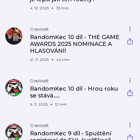
4. 12. 2025
35 min
O epizodě
RandomKec 10 díl - THE GAME
AWARDS 2025 NOMINACE A
HLASOVÁNÍ!
21. 11. 2025
44 min
O epizodě
RandomKec 10 díl - Hrou roku
se stává.....
6. 11. 2025
12 min
O epizodě
RandomKec 9 díl - Spuštění