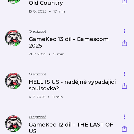
Old Country
15. 8. 2025
17 min
O epizodě
GameKec 13 díl - Gamescom
2025
21. 7. 2025
51 min
O epizodě
HELL IS US - nadějně vypadající
soulsovka?
4. 7. 2025
11 min
O epizodě
GameKec 12 díl - THE LAST OF
US