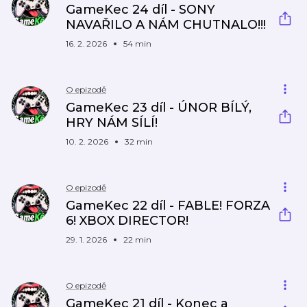
GameKec 24 díl - SONY
NAVAŘILO A NÁM CHUTNALO!!!
16. 2. 2026
54 min
O epizodě
GameKec 23 díl - ÚNOR BÍLÝ,
HRY NÁM SÍLÍ!
10. 2. 2026
32 min
O epizodě
GameKec 22 díl - FABLE! FORZA
6! XBOX DIRECTOR!
29. 1. 2026
22 min
O epizodě
GameKec 21 díl - Konec a