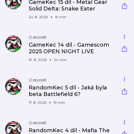
GameKec 15 díl - Metal Gear
Solid Delta: Snake Eater
24. 8. 2025
19 min
O epizodě
GameKec 14 díl - Gamescom
2025 OPEN NIGHT LIVE
19. 8. 2025
24 min
O epizodě
RandomKec 5 díl - Jaká byla
beta Battlefield 6?
17. 8. 2025
19 min
O epizodě
RandomKec 4 díl - Mafia The