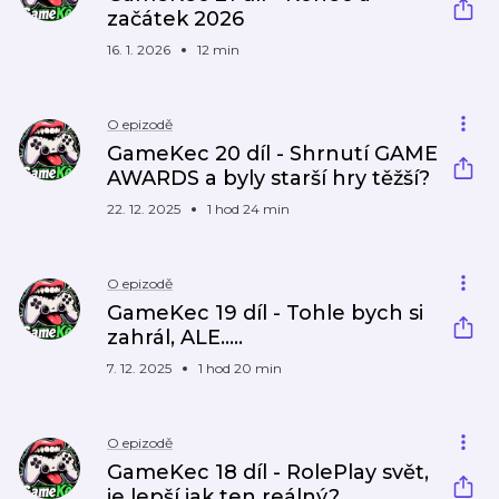
začátek 2026
16. 1. 2026
12 min
O epizodě
GameKec 20 díl - Shrnutí GAME
AWARDS a byly starší hry těžší?
22. 12. 2025
1 hod 24 min
O epizodě
GameKec 19 díl - Tohle bych si
zahrál, ALE.....
7. 12. 2025
1 hod 20 min
O epizodě
GameKec 18 díl - RolePlay svět,
je lepší jak ten reálný?