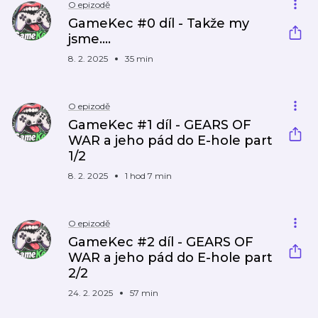
O epizodě
GameKec #0 díl - Takže my
jsme....
8. 2. 2025
35 min
O epizodě
GameKec #1 díl - GEARS OF
WAR a jeho pád do E-hole part
1/2
8. 2. 2025
1 hod 7 min
O epizodě
GameKec #2 díl - GEARS OF
WAR a jeho pád do E-hole part
2/2
24. 2. 2025
57 min