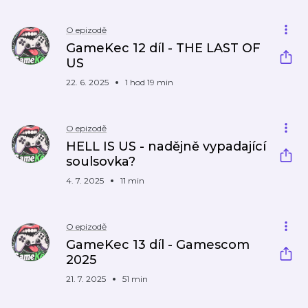
O epizodě
GameKec 12 díl - THE LAST OF
US
22. 6. 2025
1 hod 19 min
O epizodě
HELL IS US - nadějně vypadající
soulsovka?
4. 7. 2025
11 min
O epizodě
GameKec 13 díl - Gamescom
2025
21. 7. 2025
51 min