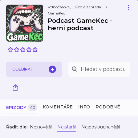
Volnočasové
,
Dům a zahrada
GameKec
Podcast GameKec -
herní podcast
ODEBÍRAT
KOMENTÁŘE
INFO
PODOBNÉ
EPIZODY
40
Řadit dle:
Nejnovější
Nejstarší
Nejposlouchanější