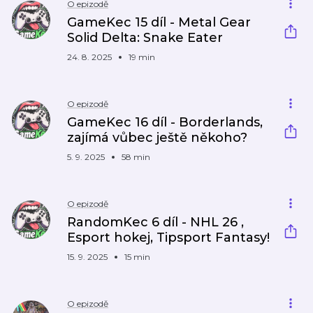
O epizodě
GameKec 15 díl - Metal Gear
Solid Delta: Snake Eater
24. 8. 2025
19 min
O epizodě
GameKec 16 díl - Borderlands,
zajímá vůbec ještě někoho?
5. 9. 2025
58 min
O epizodě
RandomKec 6 díl - NHL 26 ,
Esport hokej, Tipsport Fantasy!
15. 9. 2025
15 min
O epizodě