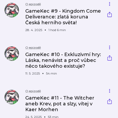
O epizodě
GameKec #9 - Kingdom Come
Deliverance: zlatá koruna
Česká herního světa!
28. 4. 2025
1 hod 6 min
O epizodě
GameKec #10 - Exkluzivmí hry:
Láska, nenávist a proč vůbec
něco takového existuje?
11. 5. 2025
54 min
O epizodě
GameKec #11 - The Witcher
aneb Krev, pot a slzy, vítej v
Kaer Morhen
24. 5. 2025
53 min