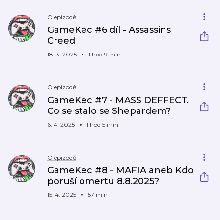
O epizodě
GameKec #6 díl - Assassins
Creed
18. 3. 2025
1 hod 9 min
O epizodě
GameKec #7 - MASS DEFFECT.
Co se stalo se Shepardem?
6. 4. 2025
1 hod 5 min
O epizodě
GameKec #8 - MAFIA aneb Kdo
poruší omertu 8.8.2025?
15. 4. 2025
57 min