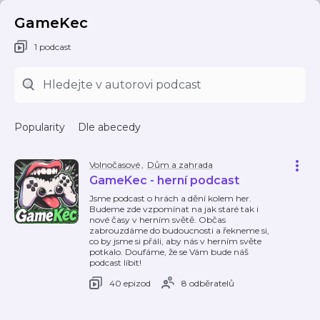
GameKec
1 podcast
Popularity
Dle abecedy
Volnočasové
,
Dům a zahrada
GameKec - herní podcast
Jsme podcast o hrách a dění kolem her.
Budeme zde vzpomínat na jak staré tak i
nové časy v herním světě. Občas
zabrouzdáme do budoucnosti a řekneme si,
co by jsme si přáli, aby nás v herním světe
potkalo. Doufáme, že se Vám bude náš
podcast líbit!
40 epizod
8 odběratelů