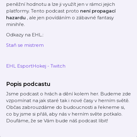
peněžní hodnotu a lze ji využít jen v rámci jejich
platformy. Tento podcast proto
není propagací
hazardu
, ale jen povídáním o zábavné fantasy
minihře.
Odkazy na EHL.:
Staň se mistrem
EHL
EsportHokej - Twitch
Popis podcastu
Jsme podcast o hrách a dění kolem her. Budeme zde
vzpomínat na jak staré tak i nové časy v herním světě.
Občas zabrouzdáme do budoucnosti a řekneme si,
co by jsme si přáli, aby nás v herním světe potkalo.
Doufáme, že se Vám bude náš podcast líbit!