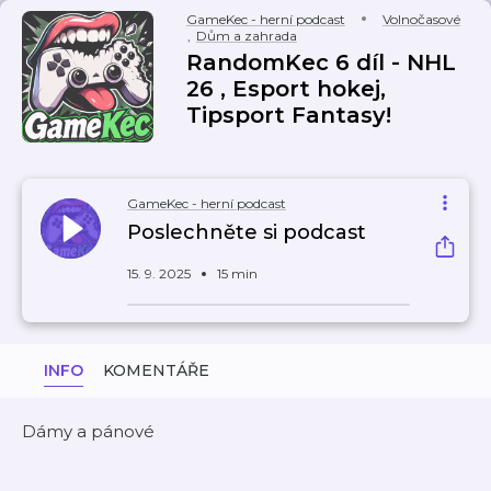
GameKec - herní podcast
Volnočasové
,
Dům a zahrada
RandomKec 6 díl - NHL
26 , Esport hokej,
Tipsport Fantasy!
GameKec - herní podcast
Poslechněte si podcast
15. 9. 2025
15 min
INFO
KOMENTÁŘE
Dámy a pánové