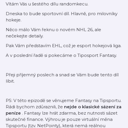
Vítám Vás u šestého dílu randomkecu.
Dneska to bude sportovní díl. Hlavně, pro milovníky
hokeje.
Něco málo Vám řeknu o novém NHL 26, ale
nečekejte detaily.
Pak Vám představím EHL, což je esport hokejová liga.
A v poslední řadě si pokecáme o Tiposport Fantasy.
Přeji příjemný poslech a snad se Vám bude tento díl
líbit.
PS: V této epizodě se věnujeme Fantasy na Tipsportu.
Rádi bychom zdůraznili, že
nejde o klasické sázení za
peníze
. Fantasy lze hrát zdarma, bez nutnosti sázet
skutečné finance. Výhrou je pouze virtuální měna
Tipsportu (tzv. NetPointy), která nemá reálnou