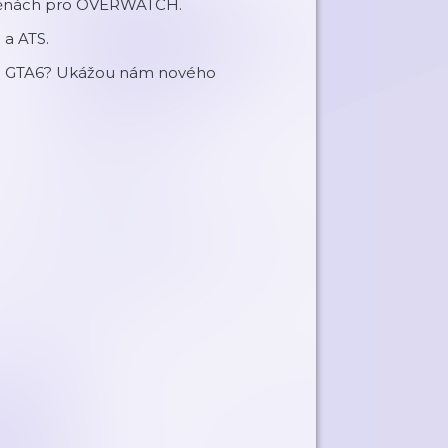
měnách pro OVERWATCH.
 a ATS.
 na GTA6? Ukážou nám nového