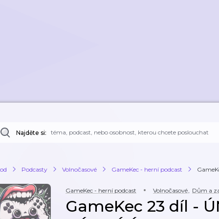
Najděte si:
od
Podcasty
Volnočasové
GameKec - herní podcast
GameKec
GameKec - herní podcast
Volnočasové
,
Dům a z
GameKec 23 díl - 