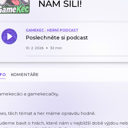
NÁM SÍLÍ!
GAMEKEC - HERNÍ PODCAST
Poslechněte si podcast
10. 2. 2026
32 min
NFO
KOMENTÁŘE
amekecáci a gamekecačky,
nes, těch témat a her máme opravdu hodně.
deme bavit o hrách, které nám v nejbližší době výjdou neb