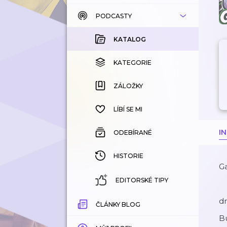
PODCASTY
KATALOG
KOUPENÉ
KATALOG
KATEGORIE
KATEGORIE
ZÁLOŽKY
ZÁLOŽKY
HISTORIE
LÍBÍ SE MI
I
ODEBÍRANÉ
HISTORIE
G
EDITORSKÉ TIPY
d
ČLÁNKY BLOG
Bu