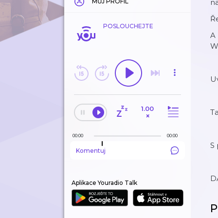
MŮJ PROFIL
n
Ře
POSLOUCHEJTE
A
W
Uv
1.00
Ta
×
00:00
00:00
S
Komentuj
D
Aplikace Youradio Talk
P