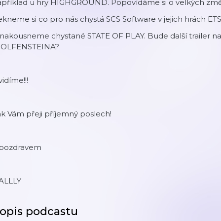
apříklad u hry HIGHGROUND. Popovídáme si o velkých z
kneme si co pro nás chystá SCS Software v jejich hrách ETS
 nakousneme chystané STATE OF PLAY. Bude další trailer
OLFENSTEINA?
idíme!!!
k Vám přeji příjemný poslech!
 pozdravem
ALLLY
opis podcastu