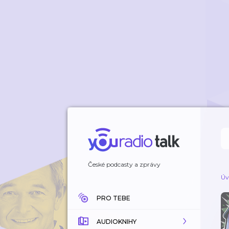
České podcasty a zprávy
Úv
PRO TEBE
AUDIOKNIHY