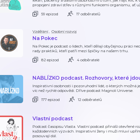
lékaři, pacienty a dalšími osobnostmi o tom, jak najít klíč k
propojení zdraví střev s různými funkcemi organismu, ať už
59 epizod
17 odběratelů
Vzdělání
,
Osobní rozvoj
Na Pokec
Na Pokec je podcast o lidech, kteří dělají obyčejnou práci n
rady praktiků, kteří patří mezi špičky na našem trhu.
82 epizod
4 odběratelé
NABLÍZKO podcast. Rozhovory, které jdo
Inspirativní osobnosti i pozoruhodní lidé, o kterých možná ješ
víc než rychlé odpovědi. Dříve podcast Magnoli Universe.
177 epizod
12 odběratelů
Vlastní podcast
Podcast časopisu Vlasta. Vlastní podcast přináší otevřené ro
každodenních výzvách. Inspirativní ženy i muži mluví upří
posouvají dál.