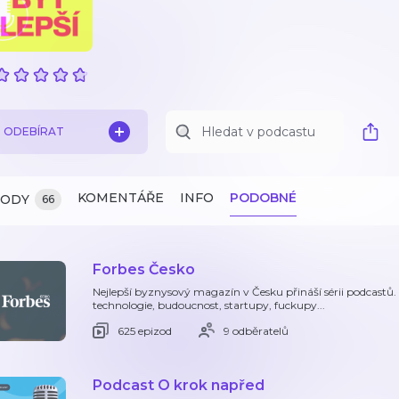
ODEBÍRAT
KOMENTÁŘE
INFO
PODOBNÉ
ZODY
66
Forbes Česko
Nejlepší byznysový magazín v Česku přináší sérii podcastů.
technologie, budoucnost, startupy, fuckupy...
625 epizod
9 odběratelů
Podcast O krok napřed