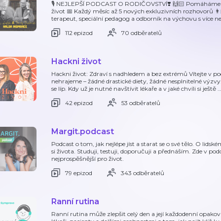
🎙 NEJLEPŠÍ PODCAST O RODIČOVSTVÍ❣️ 🙌🏻 Pomáháme ro
život 📅 Každý měsíc až 5 nových exkluzivních rozhovorů 👨‍
terapeut, speciální pedagog a odborník na výchovu s více ne
112 epizod
70 odběratelů
Hackni život
Hackni život: Zdraví s nadhledem a bez extrémů Vítejte v pod
nehrajeme – žádné drastické diety, žádné nesplnitelné výzvy. Je
se líp. Kdy už je nutné navštívit lékaře a v jaké chvíli si ještě
42 epizod
53 odběratelů
Margit.podcast
Podcast o tom, jak nejlépe jíst a starat se o své tělo. O lidsk
si života. Studuji, testuji, doporučuji a přednáším. Zde v pod
nejprospěšnější pro život.
79 epizod
343 odběratelů
Ranní rutina
Ranní rutina může zlepšit celý den a její každodenní opaková