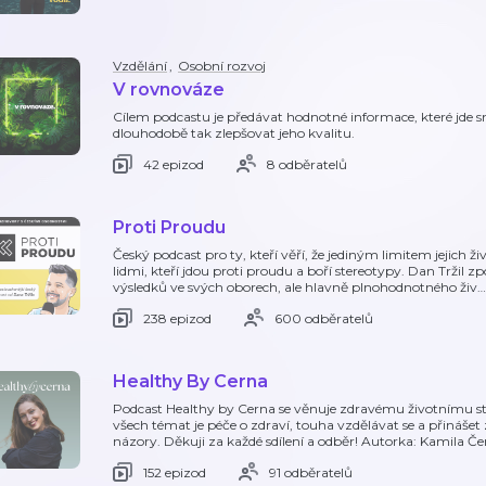
Vzdělání
,
Osobní rozvoj
V rovnováze
Cílem podcastu je předávat hodnotné informace, které jde 
dlouhodobě tak zlepšovat jeho kvalitu.
42 epizod
8 odběratelů
Proti Proudu
Český podcast pro ty, kteří věří, že jediným limitem jejich ži
lidmi, kteří jdou proti proudu a boří stereotypy. Dan Tržil zp
výsledků ve svých oborech, ale hlavně plnohodnotného živ
…
238 epizod
600 odběratelů
Healthy By Cerna
Podcast Healthy by Cerna se věnuje zdravému životnímu stylu
všech témat je péče o zdraví, touha vzdělávat se a přináš
názory. Děkuji za každé sdílení a odběr! Autorka: Kamila 
152 epizod
91 odběratelů