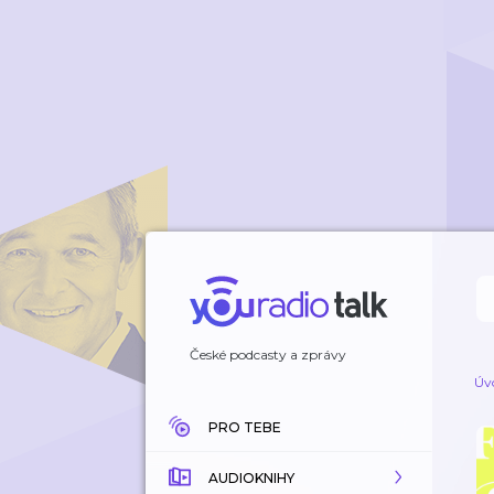
České podcasty a zprávy
Úv
PRO TEBE
AUDIOKNIHY