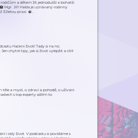
dičům a dětem žít jednodušší a bohatší
🏫 Mgr. Jiří Halda je uznávaný rodinný
ž 32letou praxí. �
…
castu Hackni život! Tady si na nic
n chytré tipy, jak si život vylepšit a cítit
…
ém těle a mysli, o zdraví a pohodě, o užívání
castech s top experty sdílím to
ní i celý život. V podcastu si povídáme s