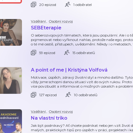
20 epizod
1 odběratel
Vzdělání
,
Osobní rozvoj
SEBEterapie
O seberozvojových tématech, která jsou populární. Ale i o tě
pojmenovat nebo vyřknout nahlas, protože naše ego, protože
o té mé cestě, přístupech, uvědomění. Někdy i o metodách, 
59 epizod
15 odběratelů
A point of me | Kristýna Volfová
Motivace, úspěch, zdravý životní styl a mnoho dalšího. Tyto
vždy jsme schopni danou situaci vzít do svých rukou. Proto
více povzbudit a informovat o možných úskalích a problém
127 epizod
10 odběratelů
Vzdělání
,
Osobní rozvoj
Na vlastní triko
Jak být podnikavý? Ať chcete podnikat nebo jen vzít život d
malých, praktických tipů pro úspěch v práci, projektech i 