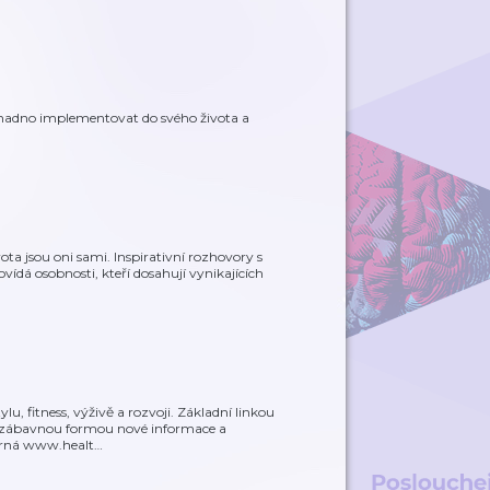
snadno implementovat do svého života a
vota jsou oni sami. Inspirativní rozhovory s
ovídá osobnosti, kteří dosahují vynikajících
, fitness, výživě a rozvoji. Základní linkou
et zábavnou formou nové informace a
Černá www.healt
…