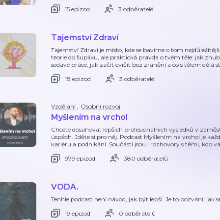
15 epizod
3 odběratelé
Tajemství Zdraví
Tajemství Zdraví je místo, kde se bavíme o tom nejdůležitěj
teorie do šuplíku, ale praktická pravda o tvém těle: jak zhu
sedavé práce, jak začít cvičit bez zranění a co s tělem dělá s
18 epizod
3 odběratelé
Vzdělání
,
Osobní rozvoj
Myšlením na vrchol
Chcete dosahovat lepších profesionálních výsledků v zaměs
úspěch. Jděte si pro něj. Podcast Myšlením na vrchol je každo
kariéru a podnikání. Součástí jsou i rozhovory s těmi, kd
979 epizod
380 odběratelů
VODA.
Tenhle podcast není návod, jak být lepší. Je to pozvání, jak se c
19 epizod
0 odběratelů