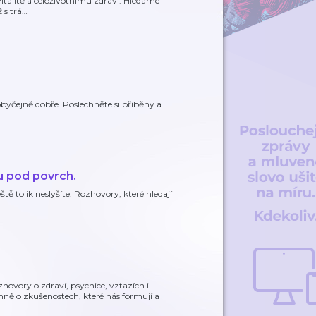
 vitalitě a celoživotnímu zdraví. Hledáme
 s trá
…
eobyčejně dobře. Poslechněte si příběhy a
u pod povrch.
tě tolik neslyšíte. Rozhovory, které hledají
zhovory o zdraví, psychice, vztazích i
mně o zkušenostech, které nás formují a