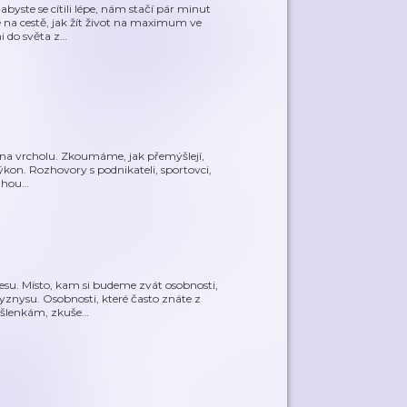
abyste se cítili lépe, nám stačí pár minut
na cestě, jak žít život na maximum ve
i do světa z
…
tě na vrcholu. Zkoumáme, jak přemýšlejí,
výkon. Rozhovory s podnikateli, sportovci,
váhou
…
esu. Místo, kam si budeme zvát osobnosti,
yznysu. Osobnosti, které často znáte z
myšlenkám, zkuše
…