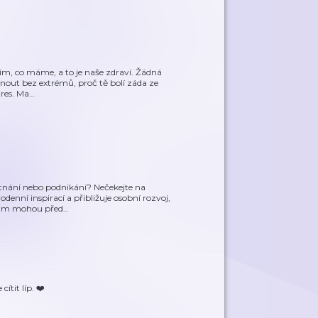
ším, co máme, a to je naše zdraví. Žádná
bnout bez extrémů, proč tě bolí záda ze
tres. Ma
…
tnání nebo podnikání? Nečekejte na
denní inspirací a přibližuje osobní rozvoj,
o vám mohou před
…
ítit líp. ❤️