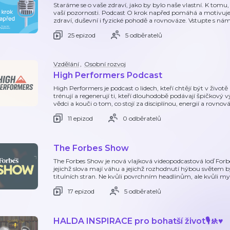
Staráme se o vaše zdraví, jako by bylo naše vlastní. K tomu, 
vaší pozornosti. Podcast O krok napřed pomáhá a motivuje 
zdraví, duševní i fyzické pohodě a rovnováze. Vstupte s nám
25 epizod
5 odběratelů
Vzdělání
,
Osobní rozvoj
High Performers Podcast
High Performers je podcast o lidech, kteří chtějí být v živo
trénují a regenerují ti, kteří dlouhodobě podávají špičkový 
vědci a kouči o tom, co stojí za disciplínou, energií a rovno
11 epizod
0 odběratelů
The Forbes Show
The Forbes Show je nová vlajková videopodcastová loď Forb
jejichž slova mají váhu a jejichž rozhodnutí hýbou světem b
titulních stran. Ne kvůli povrchním headlinům, ale kvůli 
17 epizod
5 odběratelů
HALDA INSPIRACE pro bohatší život🎙️🚸♥️