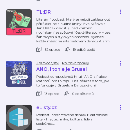
TL;DR
Literární podcast, který se nebojí zaklapnout
příliš dlouhé a nudné knihy. Eva Klíčová a
Jan Bělíček diskutují nad knižními
novinkami ze světové i české literatury – bez
žánrových a stylových omezení. Vychází
každý měsíc na internetovém deníku Alarm.
62 epizod
19 odběratelů
Zpravodajství
,
Politické zprávy
ANO, i tohle je Brusel
Podcast europoslanců hnutí ANO z frakce
Patriotů pro Evropu. Bez příkras o tom, jak
to funguje v Bruselu a Evropské unii.
13 epizod
0 odběratelů
eListy.cz
Podcast internetového deníku Elektronické
listy - hry, technika, kultura, lidé a
společnost.