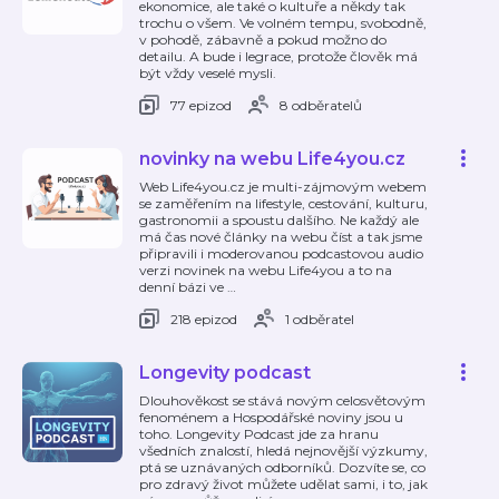
ekonomice, ale také o kultuře a někdy tak
trochu o všem. Ve volném tempu, svobodně,
v pohodě, zábavně a pokud možno do
detailu. A bude i legrace, protože člověk má
být vždy veselé mysli.
77 epizod
8 odběratelů
novinky na webu Life4you.cz
Web Life4you.cz je multi-zájmovým webem
se zaměřením na lifestyle, cestování, kulturu,
gastronomii a spoustu dalšího. Ne každý ale
má čas nové články na webu číst a tak jsme
připravili i moderovanou podcastovou audio
verzi novinek na webu Life4you a to na
denní bázi ve
…
218 epizod
1 odběratel
Longevity podcast
Dlouhověkost se stává novým celosvětovým
fenoménem a Hospodářské noviny jsou u
toho. Longevity Podcast jde za hranu
všedních znalostí, hledá nejnovější výzkumy,
ptá se uznávaných odborníků. Dozvíte se, co
pro zdravý život můžete udělat sami, i to, jak