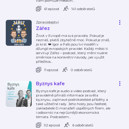
vám pomůže medicín
…
61 epizod
141 odběratelů
Zpravodajství
Zářez
Život v Evropě má svá pravidla. Pokud je
neznáš, platíš zbytečně moc. Pokud je znáš,
jsi král. 👑 Igor a Paľo jsou tví insiděři v
džungli evropských pravidel. Každý měsíc ti
servírují Zářez – podcast, který mění nudné
směrnice na konkrétní návody, jak využít
příležitos
…
11 epizod
0 odběratelů
Byznys kafe
Byznys kafe je audio a video podcast, který
pravidelně přináší informace ze světa
byznysu, zajímavé podnikatelské příběhy a
také užitečné rady. Jeho hosty jsou ředitelé,
zakladatelé či manažeři úspěšných firem, ale
i odborníci na nejrůznější ekonomická
témata. Podcastem
…
92 epizod
6 odběratelů