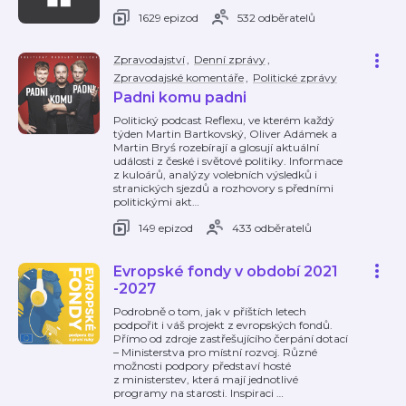
1629 epizod
532 odběratelů
Zpravodajství
,
Denní zprávy
,
Zpravodajské komentáře
,
Politické zprávy
Padni komu padni
Politický podcast Reflexu, ve kterém každý
týden Martin Bartkovský, Oliver Adámek a
Martin Bryś rozebírají a glosují aktuální
události z české i světové politiky. Informace
z kuloárů, analýzy volebních výsledků i
stranických sjezdů a rozhovory s předními
politickými akt
…
149 epizod
433 odběratelů
Evropské fondy v období 2021
-2027
Podrobně o tom, jak v příštích letech
podpořit i váš projekt z evropských fondů.
Přímo od zdroje zastřešujícího čerpání dotací
– Ministerstva pro místní rozvoj. Různé
možnosti podpory představí hosté
z ministerstev, která mají jednotlivé
programy na starosti. Inspiraci
…