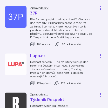
Zpravodajství
37P
Platforma, projekt nebo podcast? Všechno
dohromady. Primárním cílem je otevírat
zajímavá témata, které nedostávají tolik
prostoru a dávat hlas lidem s unikátními
příběhy. Sledujte včetně obrazu na YouTube.
Dříve pod názvem Politickej podcast.
164 epizod
66 odběratelů
Lupa.cz
Podcast serveru Lupa.cz, který sleduje dění
nejen na českém internetu. Zpovídáme
zástupce české e-commerce, IT scény,
mediálních domů i osobnosti z dalších
souvisejících oborů.
155 epizod
175 odběratelů
Zpravodajství
Týdeník Respekt
Podcasty týdeníku Respekt