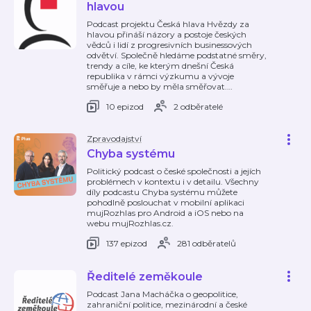
hlavou
Podcast projektu Česká hlava Hvězdy za
hlavou přináší názory a postoje českých
vědců i lidí z progresivních businessových
odvětví. Společně hledáme podstatné směry,
trendy a cíle, ke kterým dnešní Česká
republika v rámci výzkumu a vývoje
směřuje a nebo by měla směřovat.
…
10 epizod
2 odběratelé
Zpravodajství
Chyba systému
Politický podcast o české společnosti a jejích
problémech v kontextu i v detailu. Všechny
díly podcastu Chyba systému můžete
pohodlně poslouchat v mobilní aplikaci
mujRozhlas pro Android a iOS nebo na
webu mujRozhlas.cz.
137 epizod
281 odběratelů
Ředitelé zeměkoule
Podcast Jana Macháčka o geopolitice,
zahraniční politice, mezinárodní a české