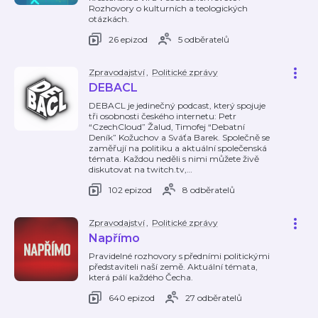
Rozhovory o kulturních a teologických
otázkách.
26 epizod
5 odběratelů
Zpravodajství
,
Politické zprávy
DEBACL
DEBACL je jedinečný podcast, který spojuje
tři osobnosti českého internetu: Petr
“CzechCloud” Žalud, Timofej “Debatní
Deník” Kožuchov a Sváťa Barek. Společně se
zaměřují na politiku a aktuální společenská
témata. Každou neděli s nimi můžete živě
diskutovat na twitch.tv,
…
102 epizod
8 odběratelů
Zpravodajství
,
Politické zprávy
Napřímo
Pravidelné rozhovory s předními politickými
představiteli naší země. Aktuální témata,
která pálí každého Čecha.
640 epizod
27 odběratelů