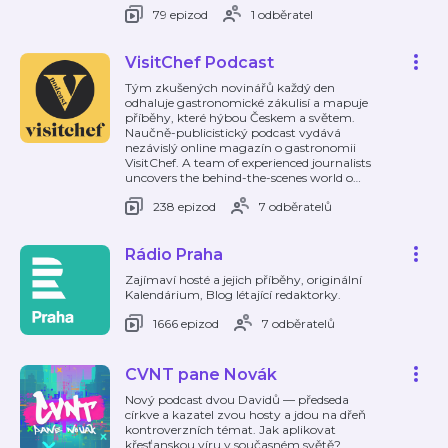
79 epizod
1 odběratel
VisitChef Podcast
Tým zkušených novinářů každý den
odhaluje gastronomické zákulisí a mapuje
příběhy, které hýbou Českem a světem.
Naučně-publicistický podcast vydává
nezávislý online magazín o gastronomii
VisitChef. A team of experienced journalists
uncovers the behind-the-scenes world o
…
238 epizod
7 odběratelů
Rádio Praha
Zajímaví hosté a jejich příběhy, originální
Kalendárium, Blog létající redaktorky.
1666 epizod
7 odběratelů
CVNT pane Novák
Nový podcast dvou Davidů — předseda
církve a kazatel zvou hosty a jdou na dřeň
kontroverzních témat. Jak aplikovat
křesťanskou víru v současném světě?