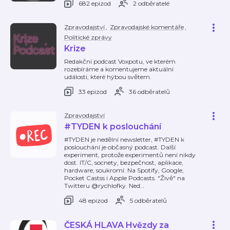
682 epizod
2 odběratelé
Zpravodajství
,
Zpravodajské komentáře
,
Politické zprávy
Krize
Redakční podcast Voxpotu, ve kterém
rozebíráme a komentujeme aktuální
události, které hýbou světem.
33 epizod
36 odběratelů
Zpravodajství
#TYDEN k poslouchání
#TYDEN je nedělní newsletter, #TYDEN k
poslouchání je občasný podcast. Další
experiment, protože experimentů není nikdy
dost. IT/C, socnety, bezpečnost, aplikace,
hardware, soukromí. Na Spotify, Google,
Pocket Castss i Apple Podcasts. "Živě" na
Twitteru @rychlofky. Ned
…
48 epizod
5 odběratelů
ČESKÁ HLAVA Hvězdy za