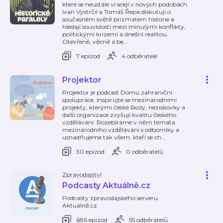
které se neustále vracejí v nových podobách.
Ivan Vystrčil a Tomáš Řepa diskutují o
současném světě prizmatem historie a
hledají souvislosti mezi minulými konflikty,
politickými krizemi a dnešní realitou.
Otevřeně, věcně a be
…
7 epizod
4 odběratelé
Projektor
Projektor je podcast Domu zahraniční
spolupráce. Inspirujte se mezinárodními
projekty, kterými české školy, neziskovky a
další organizace zvyšují kvalitu českého
vzdělávání. Rozebíráme v něm témata
mezinárodního vzdělávání s odborníky a
usnadňujeme tak všem, kteří se ch
…
30 epizod
0 odběratelů
Zpravodajství
Podcasty Aktuálně.cz
Podcasty zpravodajského serveru
Aktuálně.cz
686 epizod
55 odběratelů