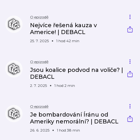
O epizodě
Nejvíce řešená kauza v
Americe! | DEBACL
25. 7. 2025
1 hod 42 min
O epizodě
Jsou koalice podvod na voliče? |
DEBACL
2. 7. 2025
1 hod 2 min
O epizodě
Je bombardování Íránu od
Ameriky nemorální? | DEBACL
26. 6. 2025
1 hod 38 min