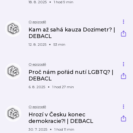
18. 8. 2025
1 hod 9 min
O epizodě
Kam až sahá kauza Dozimetr? |
DEBACL
12. 8. 2025
53 min
O epizodě
Proč nám pořád nutí LGBTQ? |
DEBACL
6. 8. 2025
1 hod 27 min
O epizodě
Hrozí v Česku konec
demokracie?! | DEBACL
30. 7. 2025
1 hod 11 min