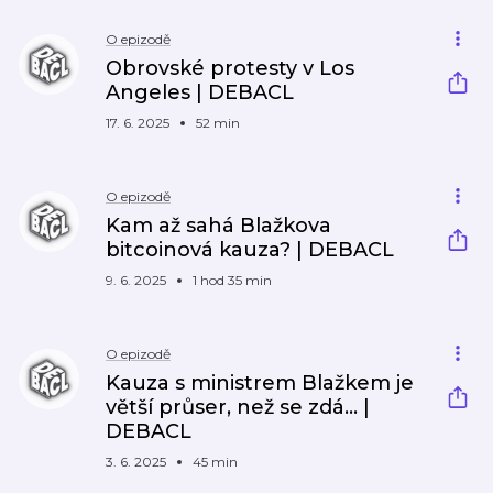
O epizodě
Obrovské protesty v Los
Angeles | DEBACL
17. 6. 2025
52 min
O epizodě
Kam až sahá Blažkova
bitcoinová kauza? | DEBACL
9. 6. 2025
1 hod 35 min
O epizodě
Kauza s ministrem Blažkem je
větší průser, než se zdá... |
DEBACL
3. 6. 2025
45 min