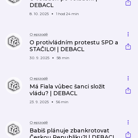
DEBACL
8. 10. 2025
1 hod 24 min
O epizodě
O protivládním protestu SPD a
STAČILO! | DEBACL
30. 9. 2025
58 min
O epizodě
Má Fiala vůbec šanci složit
vládu? | DEBACL
23. 9. 2025
56 min
O epizodě
Babiš plánuje zbankrotovat
Českou Republiku?! | DEBACL