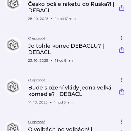
Česko pošle raketu do Ruska?! |
DEBACL
28. 10. 2025
1 hod 17 min
O epizodě
Jo tohle konec DEBACLU? |
DEBACL
23. 10. 2025
1 hod 8 min
O epizodě
Bude složení vlády jedna velká
komedie? | DEBACL
14. 10. 2025
1 hod 3 min
O epizodě
O volbách po volbách! |