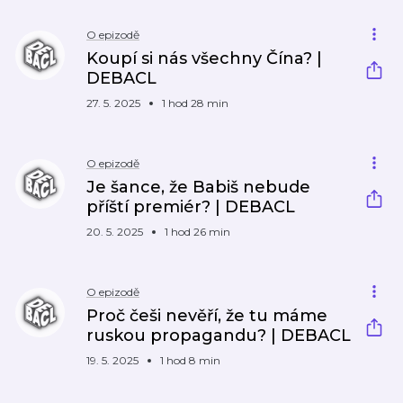
O epizodě
Koupí si nás všechny Čína? |
DEBACL
27. 5. 2025
1 hod 28 min
O epizodě
Je šance, že Babiš nebude
příští premiér? | DEBACL
20. 5. 2025
1 hod 26 min
O epizodě
Proč češi nevěří, že tu máme
ruskou propagandu? | DEBACL
19. 5. 2025
1 hod 8 min