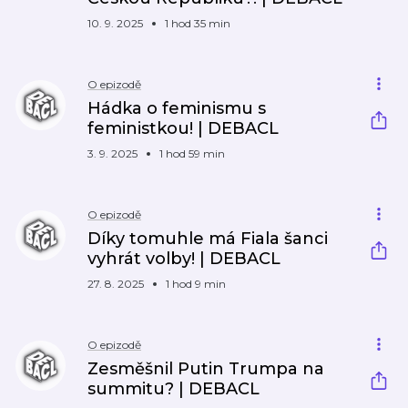
10. 9. 2025
1 hod 35 min
O epizodě
Hádka o feminismu s
feministkou! | DEBACL
3. 9. 2025
1 hod 59 min
O epizodě
Díky tomuhle má Fiala šanci
vyhrát volby! | DEBACL
27. 8. 2025
1 hod 9 min
O epizodě
Zesměšnil Putin Trumpa na
summitu? | DEBACL