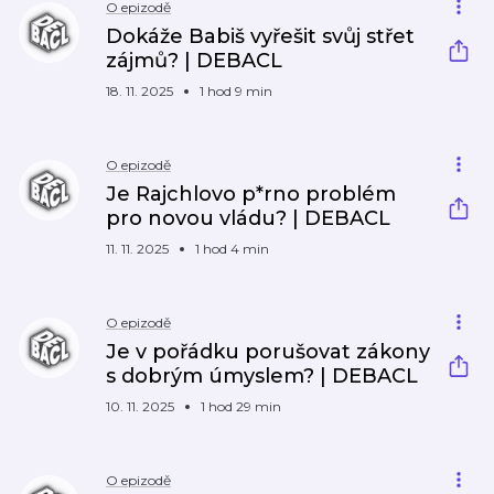
O epizodě
Dokáže Babiš vyřešit svůj střet
zájmů? | DEBACL
18. 11. 2025
1 hod 9 min
O epizodě
Je Rajchlovo p*rno problém
pro novou vládu? | DEBACL
11. 11. 2025
1 hod 4 min
O epizodě
Je v pořádku porušovat zákony
s dobrým úmyslem? | DEBACL
10. 11. 2025
1 hod 29 min
O epizodě