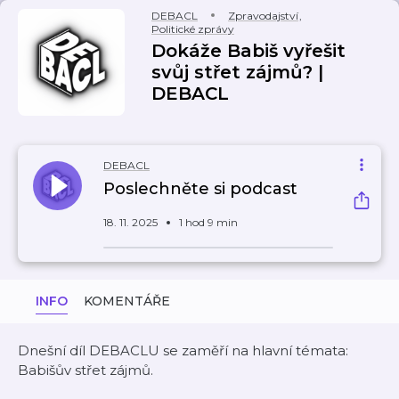
DEBACL
Zpravodajství
,
Politické zprávy
Dokáže Babiš vyřešit
svůj střet zájmů? |
DEBACL
DEBACL
Poslechněte si podcast
18. 11. 2025
1 hod 9 min
INFO
KOMENTÁŘE
Dnešní díl DEBACLU se zaměří na hlavní témata:
Babišův střet zájmů.