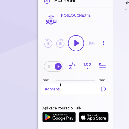
MŮJ PROFIL
ak
si
POSLOUCHEJTE
1.00
×
00:00
00:00
Komentuj
Aplikace Youradio Talk