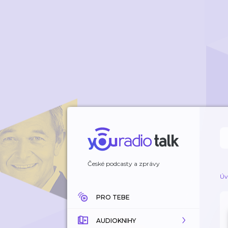
České podcasty a zprávy
Úv
PRO TEBE
AUDIOKNIHY