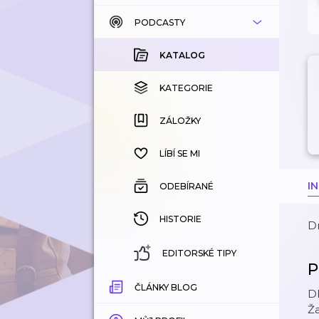
PODCASTY
KATALOG
KOUPENÉ
KATALOG
KATEGORIE
KATEGORIE
ZÁLOŽKY
ZÁLOŽKY
HISTORIE
LÍBÍ SE MI
I
ODEBÍRANÉ
HISTORIE
D
EDITORSKÉ TIPY
P
ČLÁNKY BLOG
DE
Ža