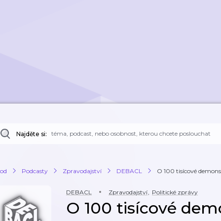
Najděte si:
od
Podcasty
Zpravodajství
DEBACL
O 100 tisícové demonstra
DEBACL
Zpravodajství
,
Politické zprávy
O 100 tisícové demo