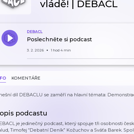
vládě! | DEBACL
DEBACL
Poslechněte si podcast
3. 2. 2026
1 hod 4 min
NFO
KOMENTÁŘE
nešní díl DEBACLU se zaměří na hlavní témata: Demonstra
opis podcastu
BACL je jedinečný podcast, který spojuje tři osobnosti čes
lud, Timofej “Debatní Deník” Kožuchov a Sváťa Barek. Spole