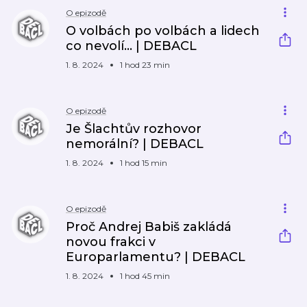
O epizodě
O volbách po volbách a lidech
co nevolí... | DEBACL
1. 8. 2024
1 hod 23 min
O epizodě
Je Šlachtův rozhovor
nemorální? | DEBACL
1. 8. 2024
1 hod 15 min
O epizodě
Proč Andrej Babiš zakládá
novou frakci v
Europarlamentu? | DEBACL
1. 8. 2024
1 hod 45 min