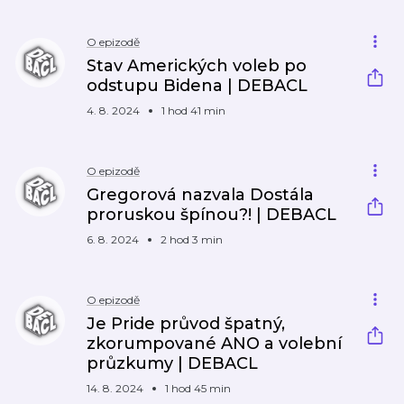
O epizodě
Stav Amerických voleb po
odstupu Bidena | DEBACL
4. 8. 2024
1 hod 41 min
O epizodě
Gregorová nazvala Dostála
proruskou špínou?! | DEBACL
6. 8. 2024
2 hod 3 min
O epizodě
Je Pride průvod špatný,
zkorumpované ANO a volební
průzkumy | DEBACL
14. 8. 2024
1 hod 45 min