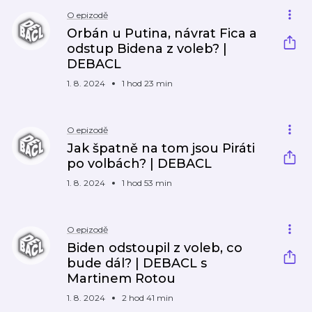
O epizodě
Orbán u Putina, návrat Fica a
odstup Bidena z voleb? |
DEBACL
1. 8. 2024
1 hod 23 min
O epizodě
Jak špatně na tom jsou Piráti
po volbách? | DEBACL
1. 8. 2024
1 hod 53 min
O epizodě
Biden odstoupil z voleb, co
bude dál? | DEBACL s
Martinem Rotou
1. 8. 2024
2 hod 41 min