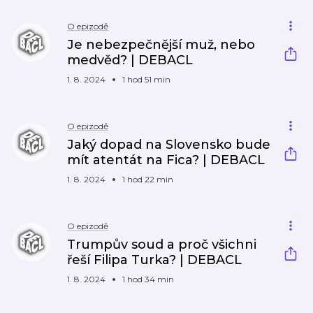
O epizodě
Je nebezpečnější muž, nebo
medvěd? | DEBACL
1. 8. 2024
1 hod 51 min
O epizodě
Jaký dopad na Slovensko bude
mít atentát na Fica? | DEBACL
1. 8. 2024
1 hod 22 min
O epizodě
Trumpův soud a proč všichni
řeší Filipa Turka? | DEBACL
1. 8. 2024
1 hod 34 min