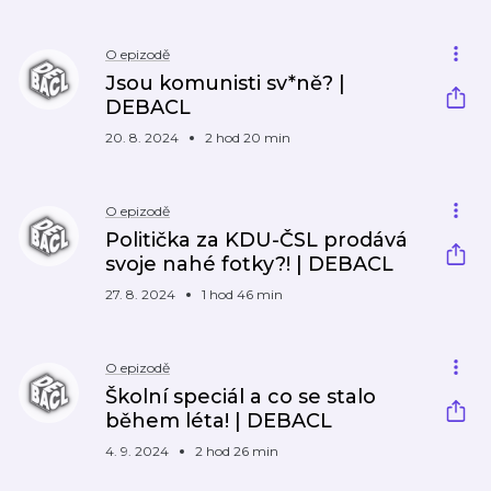
O epizodě
Jsou komunisti sv*ně? |
DEBACL
20. 8. 2024
2 hod 20 min
O epizodě
Politička za KDU-ČSL prodává
svoje nahé fotky?! | DEBACL
27. 8. 2024
1 hod 46 min
O epizodě
Školní speciál a co se stalo
během léta! | DEBACL
4. 9. 2024
2 hod 26 min