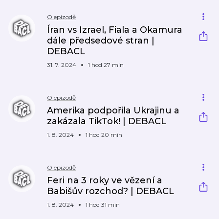
O epizodě
Íran vs Izrael, Fiala a Okamura
dále předsedové stran |
DEBACL
31. 7. 2024
1 hod 27 min
O epizodě
Amerika podpořila Ukrajinu a
zakázala TikTok! | DEBACL
1. 8. 2024
1 hod 20 min
O epizodě
Feri na 3 roky ve vězení a
Babišův rozchod? | DEBACL
1. 8. 2024
1 hod 31 min