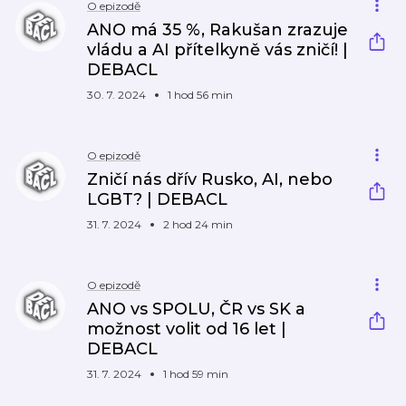
O epizodě
ANO má 35 %, Rakušan zrazuje
vládu a AI přítelkyně vás zničí! |
DEBACL
30. 7. 2024
1 hod 56 min
O epizodě
Zničí nás dřív Rusko, AI, nebo
LGBT? | DEBACL
31. 7. 2024
2 hod 24 min
O epizodě
ANO vs SPOLU, ČR vs SK a
možnost volit od 16 let |
DEBACL
31. 7. 2024
1 hod 59 min