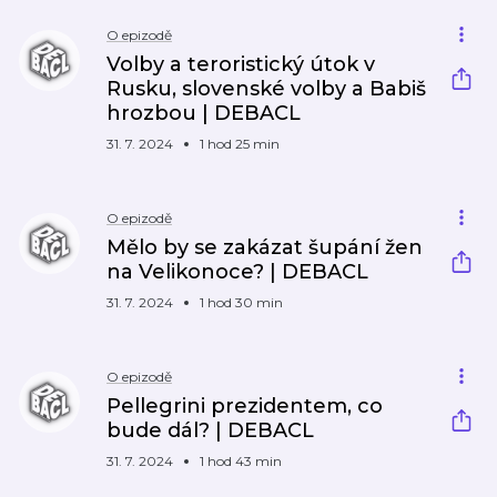
O epizodě
Volby a teroristický útok v
Rusku, slovenské volby a Babiš
hrozbou | DEBACL
31. 7. 2024
1 hod 25 min
O epizodě
Mělo by se zakázat šupání žen
na Velikonoce? | DEBACL
31. 7. 2024
1 hod 30 min
O epizodě
Pellegrini prezidentem, co
bude dál? | DEBACL
31. 7. 2024
1 hod 43 min