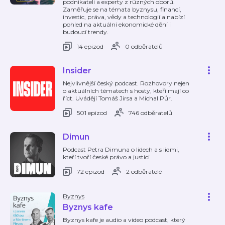
podnikateli a experty z různých oborů.
Zaměřuje se na témata byznysu, financí,
investic, práva, vědy a technologií a nabízí
pohled na aktuální ekonomické dění i
budoucí trendy.
14 epizod
0 odběratelů
Insider
Nejvlivnější český podcast. Rozhovory nejen
o aktuálních tématech s hosty, kteří mají co
říct. Uvádějí Tomáš Jirsa a Michal Půr.
501 epizod
746 odběratelů
Dimun
Podcast Petra Dimuna o lidech a s lidmi,
kteří tvoří české právo a justici
72 epizod
2 odběratelé
Byznys
Byznys kafe
Byznys kafe je audio a video podcast, který