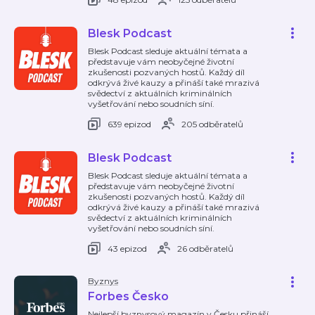
Blesk Podcast
Blesk Podcast sleduje aktuální témata a
představuje vám neobyčejné životní
zkušenosti pozvaných hostů. Každý díl
odkrývá živé kauzy a přináší také mrazivá
svědectví z aktuálních kriminálních
vyšetřování nebo soudních síní.
639 epizod
205 odběratelů
Blesk Podcast
Blesk Podcast sleduje aktuální témata a
představuje vám neobyčejné životní
zkušenosti pozvaných hostů. Každý díl
odkrývá živé kauzy a přináší také mrazivá
svědectví z aktuálních kriminálních
vyšetřování nebo soudních síní.
43 epizod
26 odběratelů
Byznys
Forbes Česko
Nejlepší byznysový magazín v Česku přináší