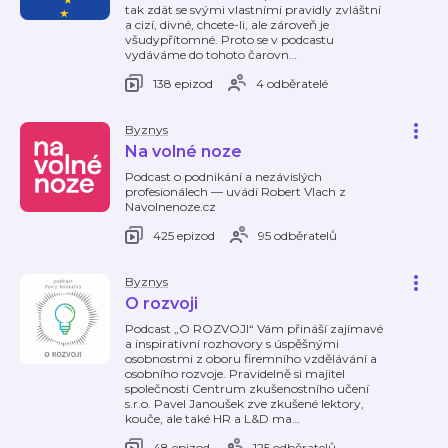
tak zdát se svými vlastními pravidly zvláštní
a cizí, divné, chcete-li, ale zároveň je
všudypřítomné. Proto se v podcastu
vydáváme do tohoto čarovn
…
138 epizod
4 odběratelé
Byznys
Na volné noze
Podcast o podnikání a nezávislých
profesionálech — uvádí Robert Vlach z
Navolnenoze.cz
425 epizod
95 odběratelů
Byznys
O rozvoji
Podcast „O ROZVOJI“ Vám přináší zajímavé
a inspirativní rozhovory s úspěšnými
osobnostmi z oboru firemního vzdělávání a
osobního rozvoje. Pravidelně si majitel
společnosti Centrum zkušenostního učení
s.r.o. Pavel Janoušek zve zkušené lektory,
kouče, ale také HR a L&D ma
…
48 epizod
125 odběratelů