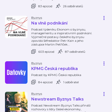
83 epizod
26 odběratelů
Byznys
Na vlně podnikání
Podcast týdeníku Ekonom o byznysu,
managementu a inspirativním podnikání.
Výjimečné postavy českého byznysu
zpovídá šéfredaktor Petr Kain a jeho
zástupce Martin Petříček...
603 epizod
87 odběratelů
Byznys
KPMG Česká republika
Podcast by KPMG Česká republika
84 epizod
1 odběratel
Byznys
Newstream Byznys Talks
Podcast Newstream Byznys Talks přináší
rozhovory s lídry české ekonomiky,