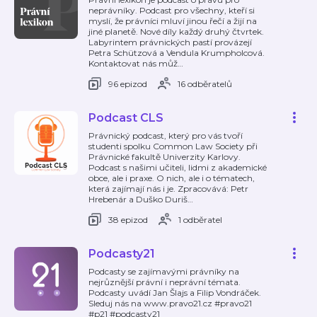
neprávníky. Podcast pro všechny, kteří si
myslí, že právníci mluví jinou řečí a žijí na
jiné planetě. Nové díly každý druhý čtvrtek.
Labyrintem právnických pastí provázejí
Petra Schützová a Vendula Krumpholcová.
Kontaktovat nás můž
…
96 epizod
16 odběratelů
Podcast CLS
Právnický podcast, který pro vás tvoří
studenti spolku Common Law Society při
Právnické fakultě Univerzity Karlovy.
Podcast s našimi učiteli, lidmi z akademické
obce, ale i praxe. O nich, ale i o tématech,
která zajímají nás i je. Zpracovává: Petr
Hrebenár a Duško Duriš
…
38 epizod
1 odběratel
Podcasty21
Podcasty se zajímavými právníky na
nejrůznější právní i neprávní témata.
Podcasty uvádí Jan Šlajs a Filip Vondráček.
Sleduj nás na www.pravo21.cz #pravo21
#p21 #podcasty21