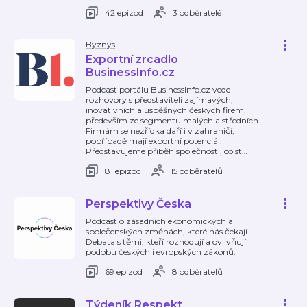
42 epizod
3 odběratelé
Byznys
Exportní zrcadlo
BusinessInfo.cz
Podcast portálu BusinessInfo.cz vede
rozhovory s představiteli zajímavých,
inovativních a úspěšných českých firem,
především ze segmentu malých a středních.
Firmám se nezřídka daří i v zahraničí,
popřípadě mají exportní potenciál.
Představujeme příběh společností, co st
…
81 epizod
15 odběratelů
Perspektivy Česka
Podcast o zásadních ekonomických a
společenských změnách, které nás čekají.
Debata s těmi, kteří rozhodují a ovlivňují
podobu českých i evropských zákonů.
69 epizod
8 odběratelů
Týdeník Respekt