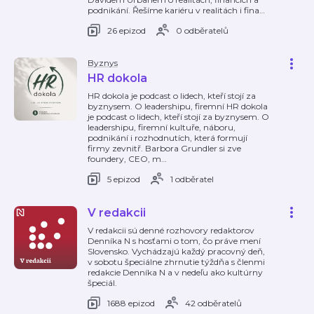
podnikání. Řešíme kariéru v realitách i fina
…
26 epizod
0 odběratelů
Byznys
HR dokola
HR dokola je podcast o lidech, kteří stojí za
byznysem. O leadershipu, firemní HR dokola
je podcast o lidech, kteří stojí za byznysem. O
leadershipu, firemní kultuře, náboru,
podnikání i rozhodnutích, která formují
firmy zevnitř. Barbora Grundler si zve
foundery, CEO, m
…
5 epizod
1 odběratel
V redakcii
V redakcii sú denné rozhovory redaktorov
Denníka N s hosťami o tom, čo práve mení
Slovensko. Vychádzajú každý pracovný deň,
v sobotu špeciálne zhrnutie týždňa s členmi
redakcie Denníka N a v nedeľu ako kultúrny
špeciál.
1688 epizod
42 odběratelů