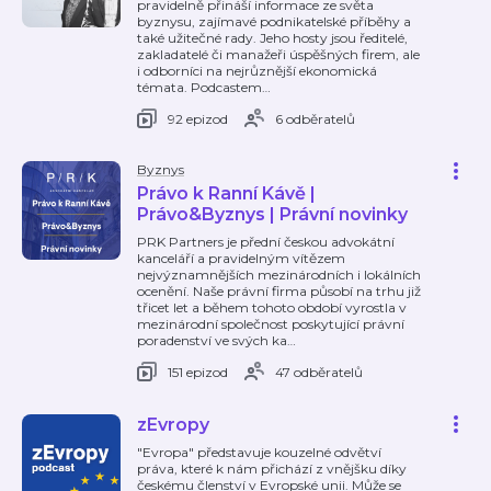
pravidelně přináší informace ze světa
byznysu, zajímavé podnikatelské příběhy a
také užitečné rady. Jeho hosty jsou ředitelé,
zakladatelé či manažeři úspěšných firem, ale
i odborníci na nejrůznější ekonomická
témata. Podcastem
…
92 epizod
6 odběratelů
Byznys
Právo k Ranní Kávě |
Právo&Byznys | Právní novinky
PRK Partners je přední českou advokátní
kanceláří a pravidelným vítězem
nejvýznamnějších mezinárodních i lokálních
ocenění. Naše právní firma působí na trhu již
třicet let a během tohoto období vyrostla v
mezinárodní společnost poskytující právní
poradenství ve svých ka
…
151 epizod
47 odběratelů
zEvropy
"Evropa" představuje kouzelné odvětví
práva, které k nám přichází z vnějšku díky
českému členství v Evropské unii. Může se