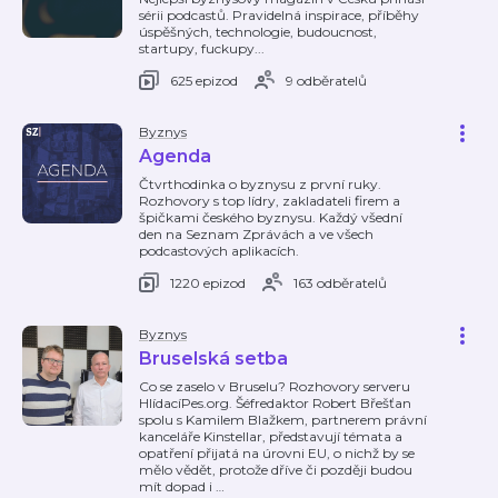
sérii podcastů. Pravidelná inspirace, příběhy
úspěšných, technologie, budoucnost,
startupy, fuckupy...
625 epizod
9 odběratelů
Byznys
Agenda
Čtvrthodinka o byznysu z první ruky.
Rozhovory s top lídry, zakladateli firem a
špičkami českého byznysu. Každý všední
den na Seznam Zprávách a ve všech
podcastových aplikacích.
1220 epizod
163 odběratelů
Byznys
Bruselská setba
Co se zaselo v Bruselu? Rozhovory serveru
HlídacíPes.org. Šéfredaktor Robert Břešťan
spolu s Kamilem Blažkem, partnerem právní
kanceláře Kinstellar, představují témata a
opatření přijatá na úrovni EU, o nichž by se
mělo vědět, protože dříve či později budou
mít dopad i
…