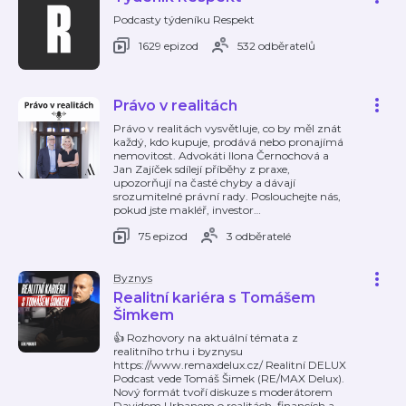
Podcasty týdeníku Respekt
1629 epizod
532 odběratelů
Právo v realitách
Právo v realitách vysvětluje, co by měl znát
každý, kdo kupuje, prodává nebo pronajímá
nemovitost. Advokáti Ilona Černochová a
Jan Zajíček sdílejí příběhy z praxe,
upozorňují na časté chyby a dávají
srozumitelné právní rady. Poslouchejte nás,
pokud jste makléř, investor
…
75 epizod
3 odběratelé
Byznys
Realitní kariéra s Tomášem
Šimkem
👍 Rozhovory na aktuální témata z
realitního trhu i byznysu
https://www.remaxdelux.cz/ Realitní DELUX
Podcast vede Tomáš Šimek (RE/MAX Delux).
Nový formát tvoří diskuze s moderátorem
Davidem Urbanem o realitách, financích a