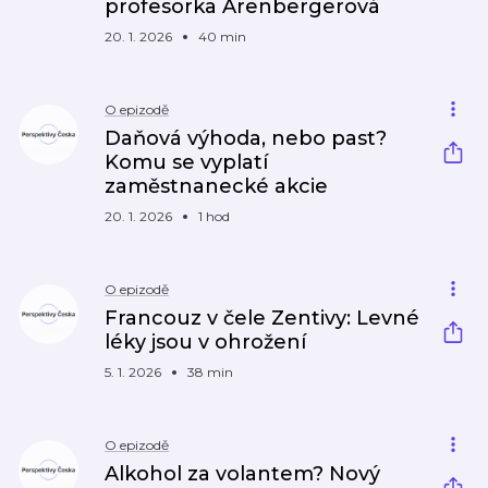
profesorka Arenbergerová
20. 1. 2026
40 min
O epizodě
Daňová výhoda, nebo past?
Komu se vyplatí
zaměstnanecké akcie
20. 1. 2026
1 hod
O epizodě
Francouz v čele Zentivy: Levné
léky jsou v ohrožení
5. 1. 2026
38 min
O epizodě
Alkohol za volantem? Nový