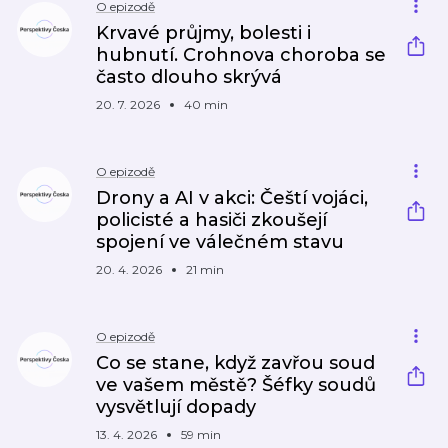
O epizodě
Krvavé průjmy, bolesti i
hubnutí. Crohnova choroba se
často dlouho skrývá
20. 7. 2026
40 min
O epizodě
Drony a AI v akci: Čeští vojáci,
policisté a hasiči zkoušejí
spojení ve válečném stavu
20. 4. 2026
21 min
O epizodě
Co se stane, když zavřou soud
ve vašem městě? Šéfky soudů
vysvětlují dopady
13. 4. 2026
59 min