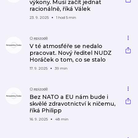
výkony. Musí začít jednat
racionálně, říká Válek
23. 9. 2025
1 hod 5 min
O epizodě
V té atmosféře se nedalo
pracovat. Nový ředitel NUDZ
Horáček o tom, co se stalo
17. 9. 2025
39 min
O epizodě
Bez NATO a EU nám bude i
skvělé zdravotnictví k ničemu,
říká Philipp
16. 9. 2025
48 min