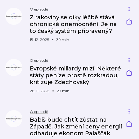
O epizodě
Z rakoviny se díky léčbě stává
chronické onemocnění. Je na
to český systém připravený?
15. 12. 2025
39 min
O epizodě
Evropské miliardy mizí. Některé
státy peníze prostě rozkradou,
kritizuje Zdechovský
26. 11. 2025
29 min
O epizodě
Babiš bude chtít zůstat na
Západě. Jak změní ceny energií
odhaduje ekonom Palaščák