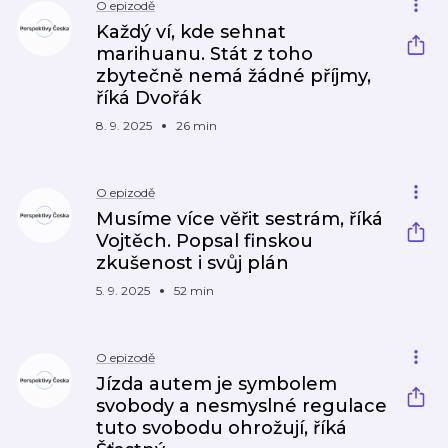
O epizodě
Každý ví, kde sehnat
marihuanu. Stát z toho
zbytečně nemá žádné příjmy,
říká Dvořák
8. 9. 2025
26 min
O epizodě
Musíme více věřit sestrám, říká
Vojtěch. Popsal finskou
zkušenost i svůj plán
5. 9. 2025
52 min
O epizodě
Jízda autem je symbolem
svobody a nesmyslné regulace
tuto svobodu ohrožují, říká