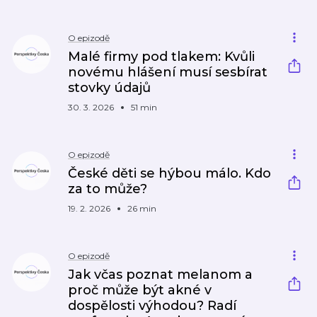
O epizodě
Malé firmy pod tlakem: Kvůli
novému hlášení musí sesbírat
stovky údajů
30. 3. 2026
51 min
O epizodě
České děti se hýbou málo. Kdo
za to může?
19. 2. 2026
26 min
O epizodě
Jak včas poznat melanom a
proč může být akné v
dospělosti výhodou? Radí