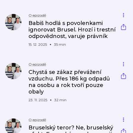
O epizodě
Babiš hodlá s povolenkami
ignorovat Brusel. Hrozí i trestní
odpovědnost, varuje právník
15. 12. 2025
35 min
O epizodě
Chystá se zákaz převážení
vzduchu. Přes 186 kg odpadů
na osobu a rok tvoří pouze
obaly
23. 11. 2025
32 min
O epizodě
Bruselský teror? Ne, bruselský