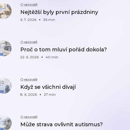
O epizodě
Nejtěžší byly první prázdniny
6. 7. 2026
36 min
O epizodě
Proč o tom mluví pořád dokola?
22. 6. 2026
40 min
O epizodě
Když se všichni dívají
8. 6. 2026
27 min
O epizodě
Může strava ovlivnit autismus?