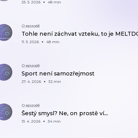
25. 5. 2026
48 min
O epizodě
Tohle není záchvat vzteku, to je MEL
11. 5. 2026
48 min
O epizodě
Sport není samozřejmost
27. 4. 2026
32 min
O epizodě
Šestý smysl? Ne, on prostě ví...
13. 4. 2026
34 min