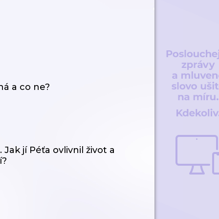
há a co ne?
ak jí Péťa ovlivnil život a
í?