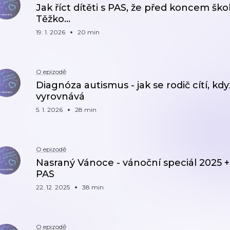
Jak říct dítěti s PAS, že před koncem šk
Těžko...
19. 1. 2026
20 min
O epizodě
Diagnóza autismus - jak se rodič cítí, když
vyrovnává
5. 1. 2026
28 min
O epizodě
Nasraný Vánoce - vánoční speciál 2025 + 
PAS
22. 12. 2025
38 min
O epizodě