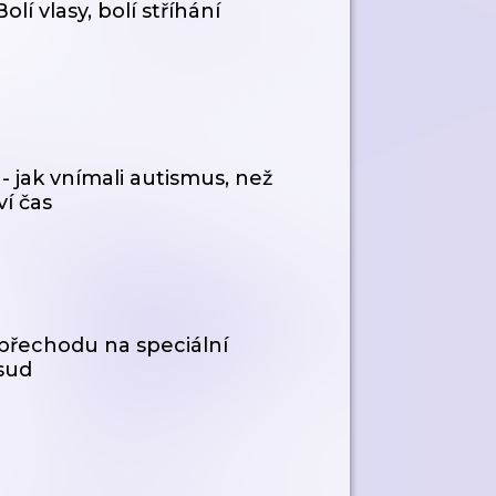
í vlasy, bolí stříhání
- jak vnímali autismus, než
ví čas
 přechodu na speciální
osud