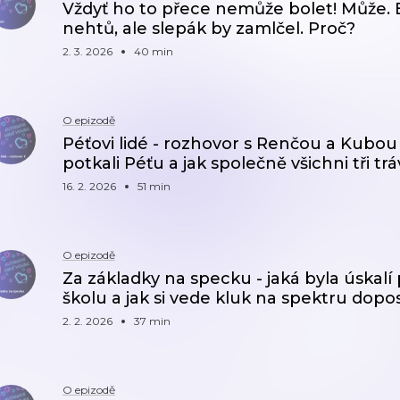
Vždyť ho to přece nemůže bolet! Může. Bol
nehtů, ale slepák by zamlčel. Proč?
2. 3. 2026
40 min
O epizodě
Péťovi lidé - rozhovor s Renčou a Kubou 
potkali Péťu a jak společně všichni tři trá
16. 2. 2026
51 min
O epizodě
Za základky na specku - jaká byla úskalí
školu a jak si vede kluk na spektru dop
2. 2. 2026
37 min
O epizodě