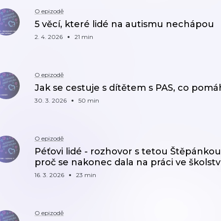
O epizodě
5 věcí, které lidé na autismu nechápou
2. 4. 2026
21 min
O epizodě
Jak se cestuje s dítětem s PAS, co pomá
30. 3. 2026
50 min
O epizodě
Péťovi lidé - rozhovor s tetou Štěpánkou. J
proč se nakonec dala na práci ve školstv
16. 3. 2026
23 min
O epizodě