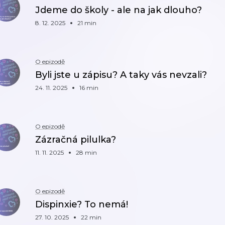
Jdeme do školy - ale na jak dlouho?
8. 12. 2025
21 min
O epizodě
Byli jste u zápisu? A taky vás nevzali?
24. 11. 2025
16 min
O epizodě
Zázračná pilulka?
11. 11. 2025
28 min
O epizodě
Dispinxie? To nemá!
27. 10. 2025
22 min