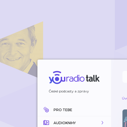
České podcasty a zprávy
Úv
PRO TEBE
AUDIOKNIHY