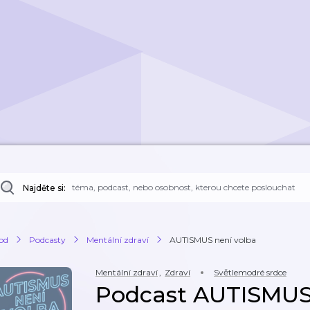
Najděte si:
od
Podcasty
Mentální zdraví
AUTISMUS není volba
Mentální zdraví
,
Zdraví
Světlemodré srdce
Podcast AUTISMUS