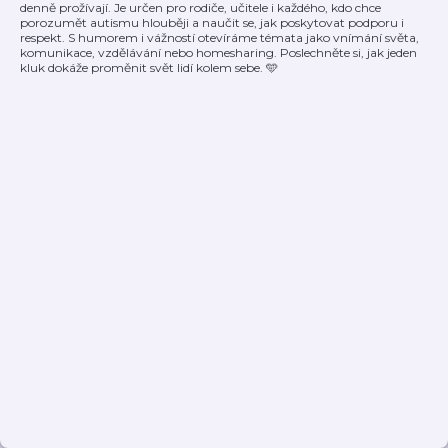
denně prožívají. Je určen pro rodiče, učitele i každého, kdo chce
porozumět autismu hlouběji a naučit se, jak poskytovat podporu i
respekt. S humorem i vážností otevíráme témata jako vnímání světa,
komunikace, vzdělávání nebo homesharing. Poslechněte si, jak jeden
kluk dokáže proměnit svět lidí kolem sebe. 🩵