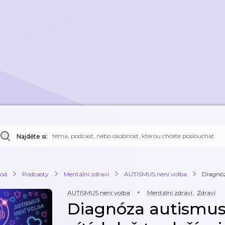
Najděte si:
od
Podcasty
Mentální zdraví
AUTISMUS není volba
Diagnóza
AUTISMUS není volba
Mentální zdraví
,
Zdraví
Diagnóza autismus 