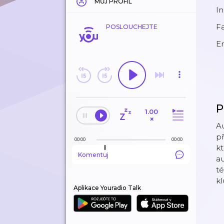
MŮJ PROFIL
I
F
POSLOUCHEJTE
E
P
1.00
×
Au
př
00:00
00:00
kt
Komentuj
au
té
kl
Aplikace Youradio Talk