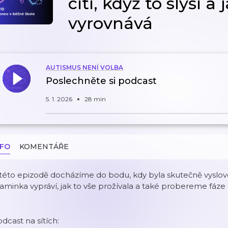
cítí, když to slyší a 
vyrovnává
AUTISMUS NENÍ VOLBA
Poslechněte si podcast
5. 1. 2026
28 min
NFO
KOMENTÁŘE
 této epizodě docházíme do bodu, kdy byla skutečně vyslo
minka vypráví, jak to vše prožívala a také probereme fáze p
dcast na sítích: