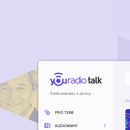
České podcasty a zprávy
Úv
PRO TEBE
AUDIOKNIHY