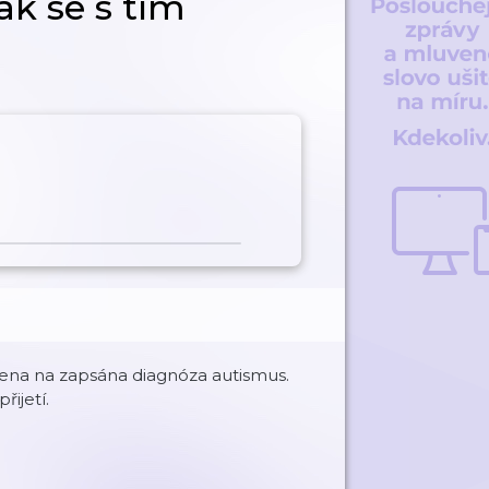
jak se s tím
vena na zapsána diagnóza autismus.
řijetí.