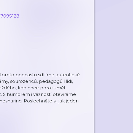
77095128⁠
 V tomto podcastu sdílíme autentické
my, sourozenců, pedagogů i lidí,
 i každého, kdo chce porozumět
kt. S humorem i vážností otevíráme
sharing. Poslechněte si, jak jeden