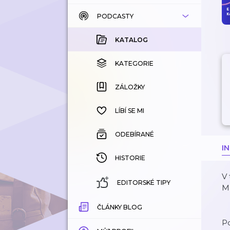
PODCASTY
KATALOG
KOUPENÉ
KATALOG
KATEGORIE
KATEGORIE
ZÁLOŽKY
ZÁLOŽKY
HISTORIE
LÍBÍ SE MI
ODEBÍRANÉ
I
HISTORIE
V
EDITORSKÉ TIPY
Ma
ČLÁNKY BLOG
Po