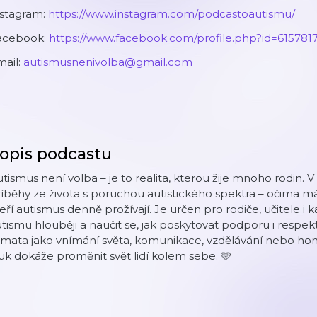
nstagram:
⁠https://www.instagram.com/podcastoautismu/⁠
acebook:
⁠https://www.facebook.com/profile.php?id=615781
mail:
⁠autismusnenivolba@gmail.com
opis podcastu
tismus není volba – je to realita, kterou žije mnoho rodin.
íběhy ze života s poruchou autistického spektra – očima má
eří autismus denně prožívají. Je určen pro rodiče, učitele
tismu hlouběji a naučit se, jak poskytovat podporu i respe
mata jako vnímání světa, komunikace, vzdělávání nebo home
uk dokáže proměnit svět lidí kolem sebe. 🩵