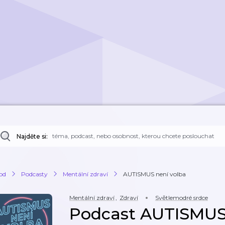
Najděte si:
od
Podcasty
Mentální zdraví
AUTISMUS není volba
Mentální zdraví
,
Zdraví
Světlemodré srdce
Podcast AUTISMUS