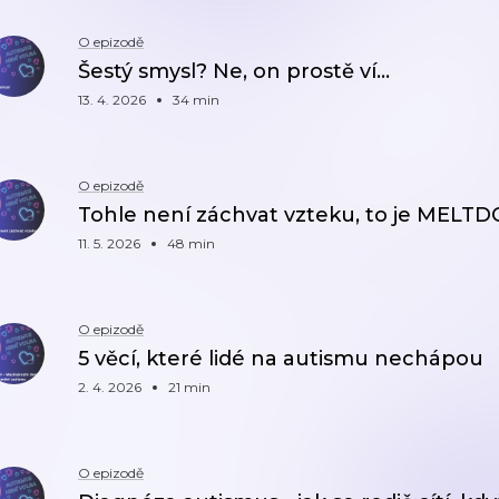
O epizodě
Šestý smysl? Ne, on prostě ví...
13. 4. 2026
34 min
O epizodě
Tohle není záchvat vzteku, to je MEL
11. 5. 2026
48 min
O epizodě
5 věcí, které lidé na autismu nechápou
2. 4. 2026
21 min
O epizodě