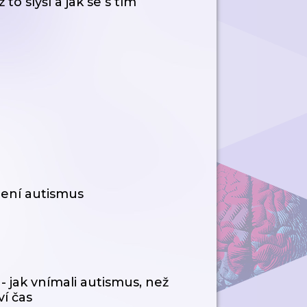
 to slyší a jak se s tím
není autismus
- jak vnímali autismus, než
ví čas