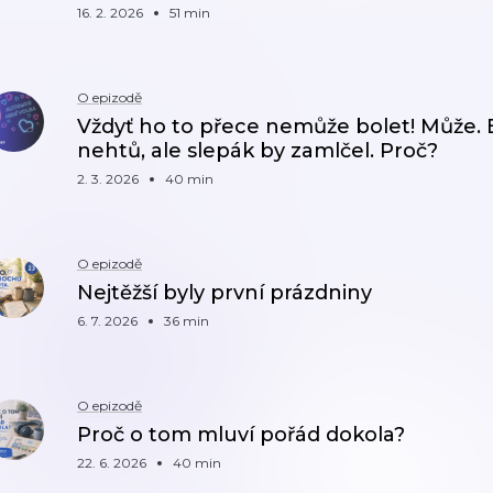
16. 2. 2026
51 min
O epizodě
Vždyť ho to přece nemůže bolet! Může. Bol
nehtů, ale slepák by zamlčel. Proč?
2. 3. 2026
40 min
O epizodě
Nejtěžší byly první prázdniny
6. 7. 2026
36 min
O epizodě
Proč o tom mluví pořád dokola?
22. 6. 2026
40 min