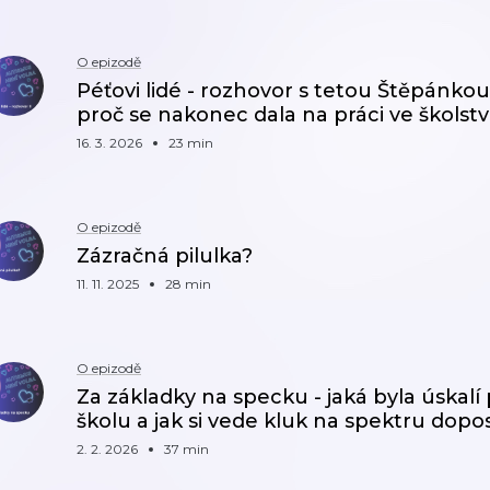
O epizodě
Péťovi lidé - rozhovor s tetou Štěpánkou. J
proč se nakonec dala na práci ve školstv
16. 3. 2026
23 min
O epizodě
Zázračná pilulka?
11. 11. 2025
28 min
O epizodě
Za základky na specku - jaká byla úskalí
školu a jak si vede kluk na spektru dop
2. 2. 2026
37 min