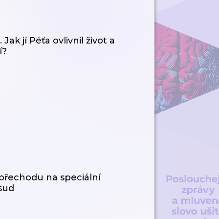
ak jí Péťa ovlivnil život a
í?
 přechodu na speciální
osud