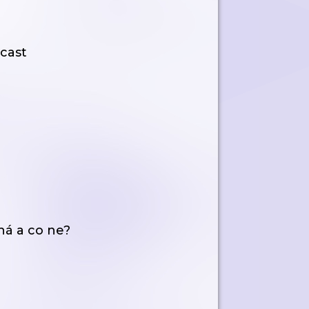
cast
há a co ne?