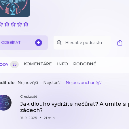
ODEBÍRAT
KOMENTÁŘE
INFO
PODOBNÉ
ZODY
25
dit dle:
Nejnovější
Nejstarší
Nejposlouchanější
O epizodě
Jak dlouho vydržíte nečůrat? A umíte si p
zádech?
15. 9. 2025
21 min