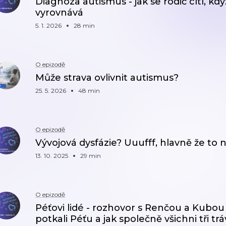
Diagnóza autismus - jak se rodič cítí, když
vyrovnává
5. 1. 2026
28 min
O epizodě
Může strava ovlivnit autismus?
25. 5. 2026
48 min
O epizodě
Vývojová dysfázie? Uuufff, hlavně že to 
13. 10. 2025
29 min
O epizodě
Péťovi lidé - rozhovor s Renčou a Kubou 
potkali Péťu a jak společně všichni tři trá