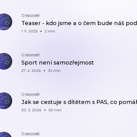
O epizodě
Teaser - kdo jsme a o čem bude náš pod
1. 9. 2025
2 min
O epizodě
Sport není samozřejmost
27. 4. 2026
32 min
O epizodě
Jak se cestuje s dítětem s PAS, co pomá
30. 3. 2026
50 min
O epizodě