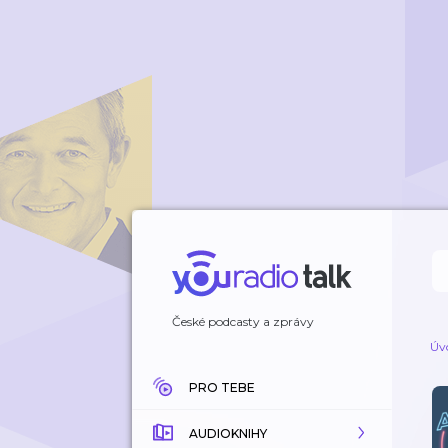
České podcasty a zprávy
Úv
PRO TEBE
AUDIOKNIHY