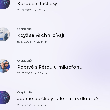
Korupční taštičky
29. 9. 2025
19 min
O epizodě
Když se všichni dívají
8. 6. 2026
27 min
O epizodě
Poprvé s Péťou u mikrofonu
22. 7. 2026
10 min
O epizodě
Jdeme do školy - ale na jak dlouho?
8. 12. 2025
21 min