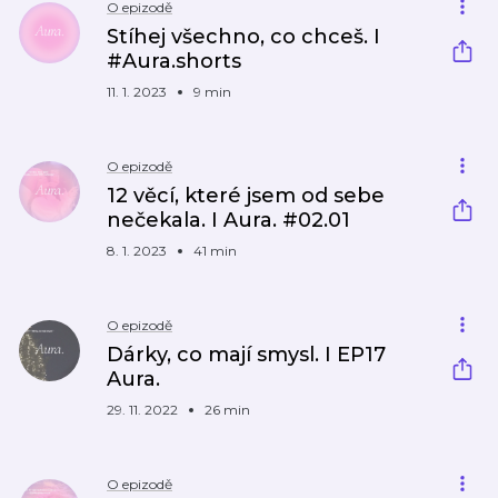
O epizodě
Stíhej všechno, co chceš. I
#Aura.shorts
11. 1. 2023
9 min
O epizodě
12 věcí, které jsem od sebe
nečekala. I Aura. #02.01
8. 1. 2023
41 min
O epizodě
Dárky, co mají smysl. I EP17
Aura.
29. 11. 2022
26 min
O epizodě