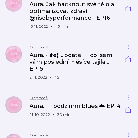
Aura. Jak hacknout své tělo a
optimalizovat zdraví
@risebyperformance I EP16
15. 11. 2022
45 min
O epizodě
Aura. {life} update — co jsem
vám poslední měsíce tajila...
EP15
2. 11. 2022
45 min
O epizodě
Aura. — podzimní blues ☁️ EP14
21. 10. 2022
30 min
O epizodě