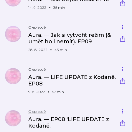
14. 9. 2022
35 min
O epizodě
Aura. — Jak si vytvořit režim (&
umět ho i nemít). EP09
28. 8. 2022
43 min
O epizodě
Aura. — LIFE UPDATE z Kodaně.
EP08
9. 8. 2022
57 min
O epizodě
Aura. — EP08 'LIFE UPDATE z
Kodaně.'