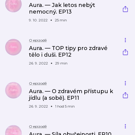
Aura. — Jak letos nebýt
nemocný. EP13
9. 10. 2022
25 min
O epizodě
Aura. — TOP tipy pro zdravé
tělo i duši. EP12
26. 9. 2022
29 min
O epizodě
Aura. — O zdravém přístupu k
jídlu (a sobě). EP11
26. 9. 2022
1 hod 5 min
O epizodě
Aura. — Síla obyčejnosti. EP10