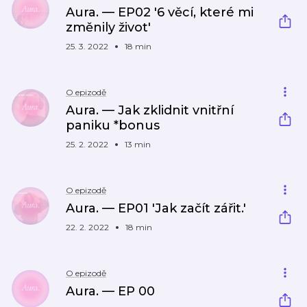
Aura. — EP02 '6 věcí, které mi
změnily život'
25. 3. 2022
18 min
O epizodě
Aura. — Jak zklidnit vnitřní
paniku *bonus
25. 2. 2022
13 min
O epizodě
Aura. — EP01 'Jak začít zářit.'
22. 2. 2022
18 min
O epizodě
Aura. — EP 00