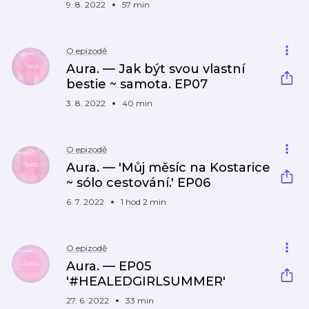
9. 8. 2022
57 min
O epizodě
Aura. — Jak být svou vlastní
bestie ~ samota. EP07
3. 8. 2022
40 min
O epizodě
Aura. — 'Můj měsíc na Kostarice
~ sólo cestování.' EP06
6. 7. 2022
1 hod 2 min
O epizodě
Aura. — EP05
'#HEALEDGIRLSUMMER'
27. 6. 2022
33 min