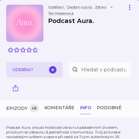
Vzdělání
,
Osobní rozvoj
,
Zdraví
Teri Hodanová
Podcast Aura.
ODEBÍRAT
KOMENTÁŘE
INFO
PODOBNÉ
EPIZODY
48
Podcast Aura. snoubí holistické zdraví s každodenním životem,
průzkum se zábavou & jedinečnost s komunitou. Tvůj průvodce
novodobým světem a opora při cestě za Tvým autentickým JÁ.