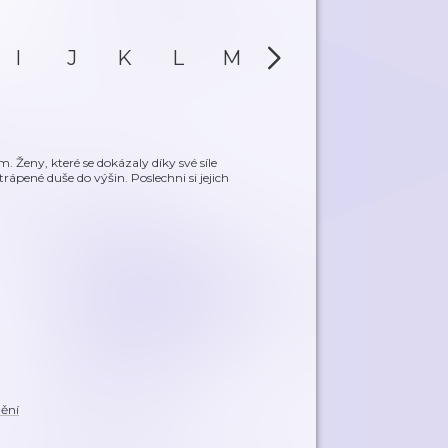
I
J
K
L
M
N
O
P
 Ženy, které se dokázaly díky své síle
rápené duše do výšin. Poslechni si jejich
ění