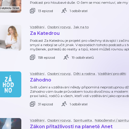
Podcast pro hloubavé duše. O čem se moc nemluví, ale my 
13 epizod
1 odběratel
Vzdělání
,
Osobní rozvoj
,
Jak na to
Za Katedrou
Podcast Za Katedrou je projekt pro všechny stávající i začínaj
smysl a nebojí se učit jinak. V epizodách tohoto podcastu s
myšlenek, pohledů do reality a tipů, které můžeš rovnou ap
158 epizod
19 odběratelů
Vzdělání
,
Osobní rozvoj
,
Děti a rodina
,
Vzdělání pro děti
Záhodno
Svět učení a vzdělávání někdy připomíná neprostupnou džung
Záhodno vám bude průvodcem touto divočinou a mostem 
praxí laiků, rodičů a všech, kteří vidí vzdělávání jako opravd
31 epizod
1 odběratel
Vzdělání
,
Osobní rozvoj
,
Spiritualita
,
Náboženství / spiritu
Zákon přitažlivosti na planetě Anet