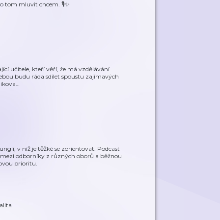
o tom mluvit chcem. 🎙️✨
ící učitele, kteří věří, že má vzdělávání
 tebou budu ráda sdílet spoustu zajímavých
likova
…
li, v níž je těžké se zorientovat. Podcast
mezi odborníky z různých oborů a běžnou
ovou prioritu.
alita