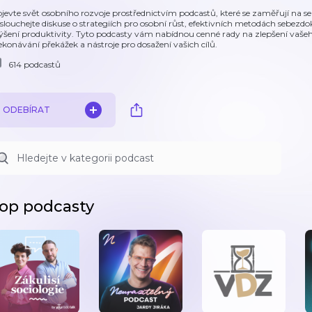
jevte svět osobního rozvoje prostřednictvím podcastů, které se zaměřují na s
slouchejte diskuse o strategiích pro osobní růst, efektivních metodách sebezdoko
ýšení produktivity. Tyto podcasty vám nabídnou cenné rady na zlepšení vašeho
ekonávání překážek a nástroje pro dosažení vašich cílů.
614 podcastů
ODEBÍRAT
op podcasty