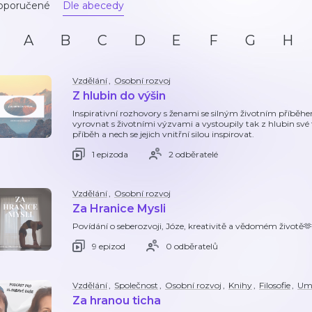
oporučené
Dle abecedy
A
B
C
D
E
F
G
H
Vzdělání
,
Osobní rozvoj
Z hlubin do výšin
Inspirativní rozhovory s ženami se silným životním příběhem.
vyrovnat s životními výzvami a vystoupily tak z hlubin své t
příběh a nech se jejich vnitřní silou inspirovat.
1 epizoda
2 odběratelé
Vzdělání
,
Osobní rozvoj
Za Hranice Mysli
Povídání o seberozvoji, Józe, kreativitě a vědomém životě🫶
9 epizod
0 odběratelů
Vzdělání
,
Společnost
,
Osobní rozvoj
,
Knihy
,
Filosofie
,
Um
Za hranou ticha