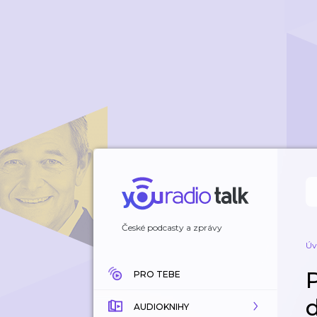
České podcasty a zprávy
Úv
PRO TEBE
AUDIOKNIHY