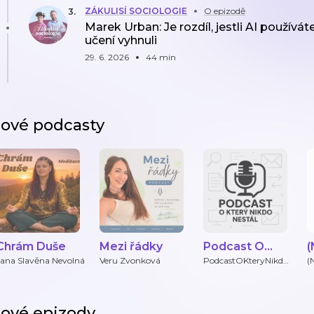
ZÁKULISÍ SOCIOLOGIE
O epizodě
3
.
Marek Urban: Je rozdíl, jestli AI používá
učení vyhnuli
29. 6. 2026
44 min
ové podcasty
Chrám Duše
Mezi řádky
Podcast O
(
Který Nikdo
Jana Slavěna Nevolná
Veru Zvonková
PodcastOKteryNikdo
(
Nestal
Nestál
ové epizody