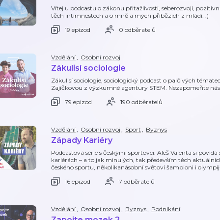
Vítej u podcastu o zákonu přitažlivosti, seberozvoji, pozit
těch intimnostech a o mně a mých příbězích z mládí. :)
19 epizod
0 odběratelů
Vzdělání
,
Osobní rozvoj
Zákulisí sociologie
Zákulisí sociologie, sociologický podcast o palčivých téma
Zajíčkovou z výzkumné agentury STEM. Nezapomeňte nás 
79 epizod
190 odběratelů
Vzdělání
,
Osobní rozvoj
,
Sport
,
Byznys
Západy Kariéry
Podcastová série s českými sportovci. Aleš Valenta si povídá
kariérách – a to jak minulých, tak především těch aktuálníc
českého sportu, několikanásobní světoví šampioni i olympijš
16 epizod
7 odběratelů
Vzdělání
,
Osobní rozvoj
,
Byznys
,
Podnikání
Zapojte mozek 2