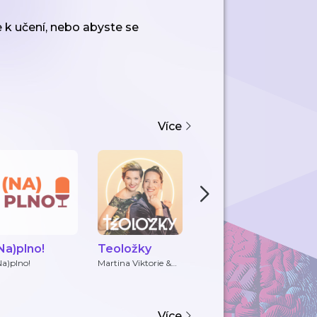
te k učení, nebo abyste se
Více
Na)plno!
Teoložky
Zorya Blue:
K
podcastová
Na)plno!
Martina Viktorie &
Zorya Blue
Če
Andrea Salome
série o
sebevědomí
NAPLNO
Více