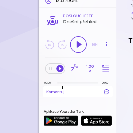
MŮJ PROFIL
1
POSLOUCHEJTE
Y
Dnešní přehled
T
1.00
×
00:00
00:00
Komentuj
Aplikace Youradio Talk