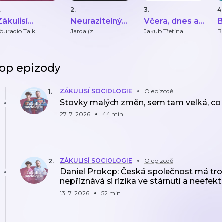
.
2.
3.
4
Zákulisí
Neurazitelný
Včera, dnes a
B
sociologie
podcast Jardy
zítra
ouradio Talk
Jarda (z
Jakub Třetina
B
Neurazitelny.cz)
Jiráka
op epizody
ZÁKULISÍ SOCIOLOGIE
O epizodě
1
.
Stovky malých změn, sem tam velká, co p
27. 7. 2026
44 min
ZÁKULISÍ SOCIOLOGIE
O epizodě
2
.
Daniel Prokop: Česká společnost má tro
nepřiznává si rizika ve stárnutí a neefek
13. 7. 2026
52 min