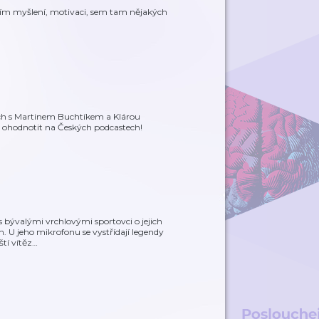
ivním myšlení, motivaci, sem tam nějakých
tech s Martinem Buchtíkem a Klárou
ohodnotit na Českých podcastech!
 s bývalými vrchlovými sportovci o jejich
h. U jeho mikrofonu se vystřídají legendy
tí vítěz
…