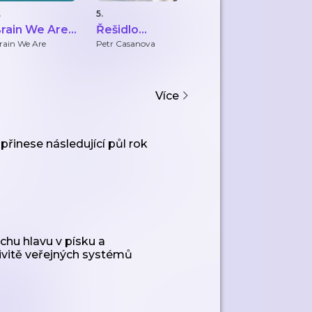
.
5.
6.
7.
rain We Are
Řešidlo
jauuu, PS: to
S
CZ
FirstClass.cz
bolelo
A
rain We Are
Petr Casanova
ZAPO
Se
Ze
s
Více
řinese následující půl rok
chu hlavu v písku a
tivitě veřejných systémů