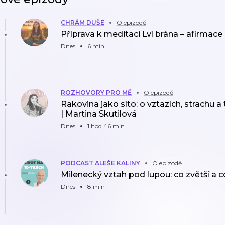
CHRÁM DUŠE
O epizodě
Příprava k meditaci Lví brána – afirmace 
Dnes
6 min
ROZHOVORY PRO MĚ
O epizodě
Rakovina jako síto: o vztazích, strachu a
| Martina Skutilová
Dnes
1 hod 46 min
PODCAST ALEŠE KALINY
O epizodě
Milenecký vztah pod lupou: co zvětší a 
Dnes
8 min