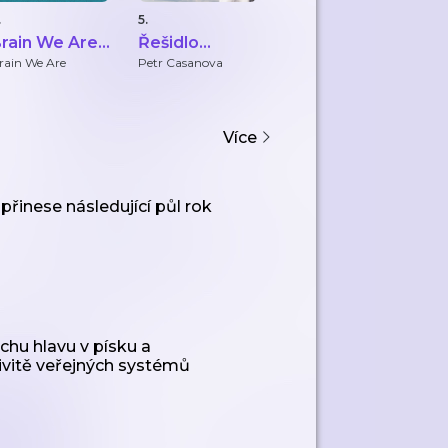
.
5.
6.
7.
rain We Are
Řešidlo
jauuu, PS: to
S
CZ
FirstClass.cz
bolelo
A
rain We Are
Petr Casanova
ZAPO
Se
Ze
s
Více
řinese následující půl rok
chu hlavu v písku a
tivitě veřejných systémů