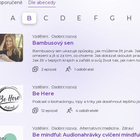
oporučené
Dle abecedy
A
B
C
D
E
F
G
H
Vzdělání
,
Osobní rozvoj
Bambusový sen
Bambusový sen ukazuje způsoby, jak můžeme žít jinak. Jak 
omezení a jít si za tím, co chceme. Jak dokázat skloubit prác
Jak žít v teplých krajích a zařídit si svůj život tak, jak nám 
2 epizod
1 odběratel
Vzdělání
,
Osobní rozvoj
Be Here
Podcast o biohackingu, tipy a triky jak dosáhnout lepšího já,
12 epizod
4 odběratelé
Vzdělání
,
Osobní rozvoj
,
Alternativní medicína
,
Zdraví
Be mindful: Audionahrávky cvičení mindfu