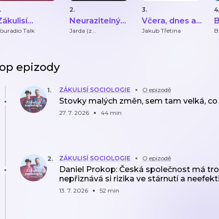
.
2.
3.
4
Zákulisí
Neurazitelný
Včera, dnes a
B
sociologie
podcast Jardy
zítra
ouradio Talk
Jarda (z
Jakub Třetina
B
Neurazitelny.cz)
Jiráka
op epizody
ZÁKULISÍ SOCIOLOGIE
O epizodě
1
.
Stovky malých změn, sem tam velká, co p
27. 7. 2026
44 min
ZÁKULISÍ SOCIOLOGIE
O epizodě
2
.
Daniel Prokop: Česká společnost má tro
nepřiznává si rizika ve stárnutí a neefek
13. 7. 2026
52 min