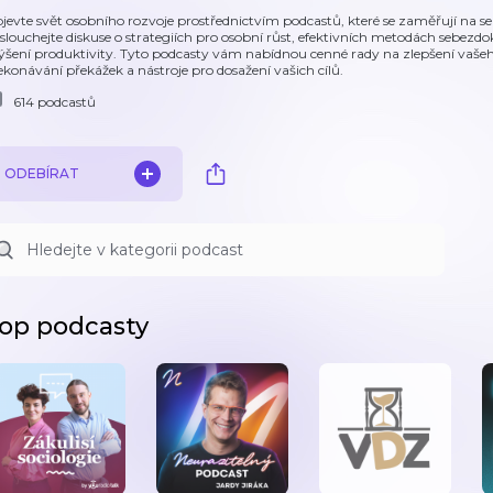
jevte svět osobního rozvoje prostřednictvím podcastů, které se zaměřují na s
slouchejte diskuse o strategiích pro osobní růst, efektivních metodách sebezdoko
ýšení produktivity. Tyto podcasty vám nabídnou cenné rady na zlepšení vašeho
ekonávání překážek a nástroje pro dosažení vašich cílů.
614 podcastů
ODEBÍRAT
op podcasty