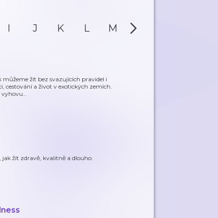
I
J
K
L
M
N
O
P
můžeme žít bez svazujících pravidel i
i, cestování a život v exotických zemích.
to vyhovu
…
 jak žít zdravě, kvalitně a dlouho.
lness