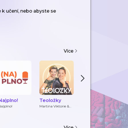
te k učení, nebo abyste se
Více
Na)plno!
Teoložky
Zorya Blue:
K
podcastová
Na)plno!
Martina Viktorie &
Zorya Blue
Če
Andrea Salome
série o
sebevědomí
NAPLNO
Více