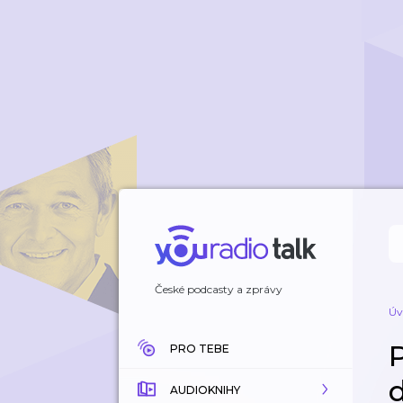
České podcasty a zprávy
Úv
PRO TEBE
AUDIOKNIHY