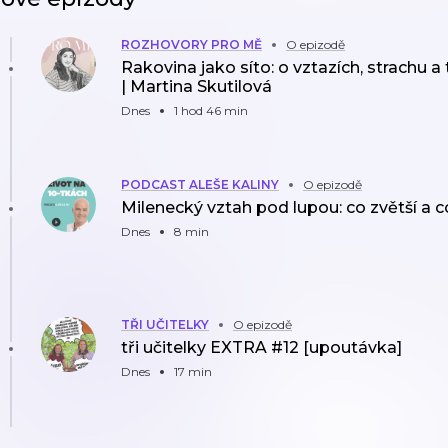
ROZHOVORY PRO MĚ
O epizodě
Rakovina jako síto: o vztazích, strachu a
| Martina Skutilová
Dnes
1 hod 46 min
PODCAST ALEŠE KALINY
O epizodě
Milenecký vztah pod lupou: co zvětší a 
Dnes
8 min
TŘI UČITELKY
O epizodě
tři učitelky EXTRA #12 [upoutávka]
Dnes
17 min