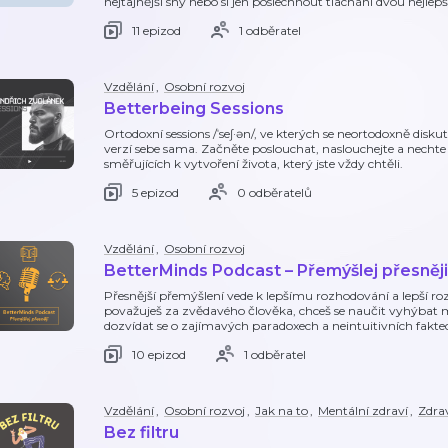
nejtajnější sny nebo si jen poslechnout tlachání dvou nejlepš
11 epizod
1 odběratel
Vzdělání
,
Osobní rozvoj
Betterbeing Sessions
Ortodoxní sessions /ˈseʃ·ən/, ve kterých se neortodoxně diskut
verzí sebe sama. Začněte poslouchat, naslouchejte a necht
směřujících k vytvoření života, který jste vždy chtěli.
5 epizod
0 odběratelů
Vzdělání
,
Osobní rozvoj
BetterMinds Podcast – Přemýšlej přesněji
Přesnější přemýšlení vede k lepšímu rozhodování a lepší ro
považuješ za zvědavého člověka, chceš se naučit vyhýbat m
dozvídat se o zajímavých paradoxech a neintuitivních fakt
10 epizod
1 odběratel
Vzdělání
,
Osobní rozvoj
,
Jak na to
,
Mentální zdraví
,
Zdra
Bez filtru