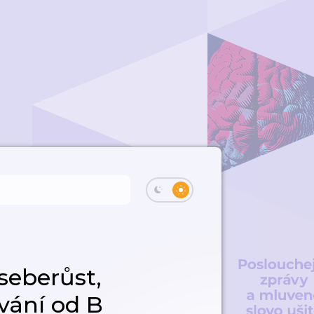
seberůst,
vání od B