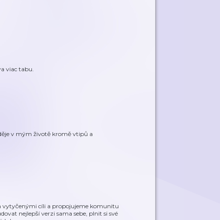
a viac tabu.
e děje v mým životě kromě vtipů a
a vytyčenými cíli a propojujeme komunitu
dovat nejlepší verzi sama sebe, plnit si své