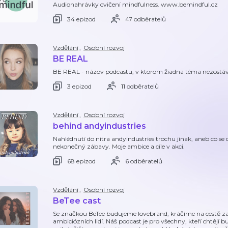
Audionahrávky cvičení mindfulness. www.bemindful.cz
34 epizod
47 odběratelů
Vzdělání
,
Osobní rozvoj
BE REAL
BE REAL - názov podcastu, v ktorom žiadna téma nezostáv
3 epizod
11 odběratelů
Vzdělání
,
Osobní rozvoj
behind andyindustries
Nahlédnutí do nitra andyindustries trochu jinak, aneb co s
nekonečný zábavy. Moje ambice a cíle v akci.
68 epizod
6 odběratelů
Vzdělání
,
Osobní rozvoj
BeTee cast
Se značkou BeTee budujeme lovebrand, kráčíme na cestě z
ambiciózních lidí. Náš podcast je pro všechny, kteří chtějí bu