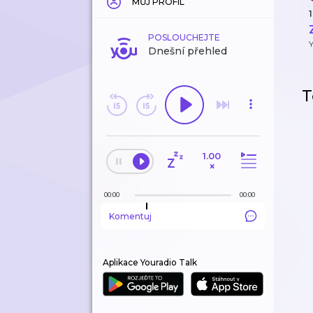
MŮJ PROFIL
1
POSLOUCHEJTE
Y
Dnešní přehled
T
1.00
×
00:00
00:00
Komentuj
Aplikace Youradio Talk