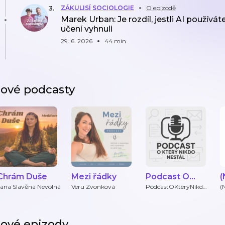
ZÁKULISÍ SOCIOLOGIE
O epizodě
3
.
Marek Urban: Je rozdíl, jestli AI používá
učení vyhnuli
29. 6. 2026
44 min
ové podcasty
Chrám Duše
Mezi řádky
Podcast O
(
Který Nikdo
Jana Slavěna Nevolná
Veru Zvonková
PodcastOKteryNikdo
(
Nestal
Nestál
ové epizody