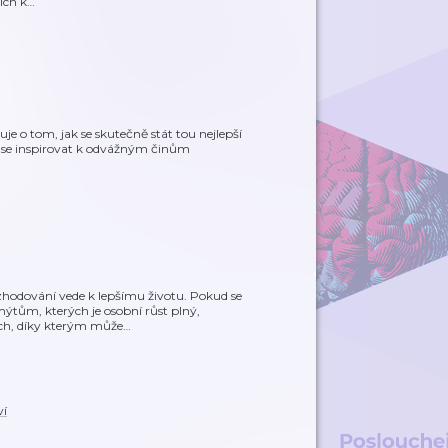
ích k
…
uje o tom, jak se skutečně stát tou nejlepší
e se inspirovat k odvážným činům
zhodování vede k lepšímu životu. Pokud se
ýtům, kterých je osobní růst plný,
ech, díky kterým může
…
ví