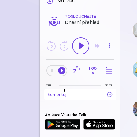
MŮJ PROFIL
POSLOUCHEJTE
Dnešní přehled
1.00
×
00:00
00:00
Komentuj
Aplikace Youradio Talk