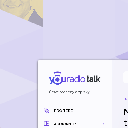
České podcasty a zprávy
Úv
PRO TEBE
t
AUDIOKNIHY