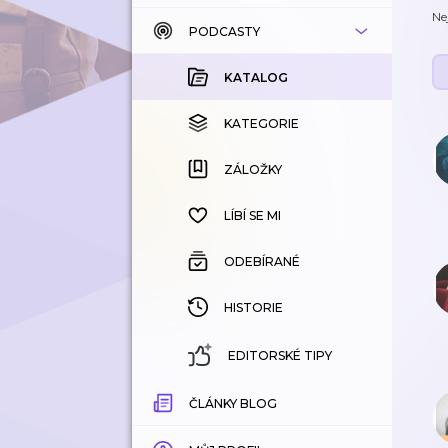
Ne
PODCASTY
KATALOG
KOUPENÉ
KATALOG
KATEGORIE
KATEGORIE
ZÁLOŽKY
ZÁLOŽKY
HISTORIE
LÍBÍ SE MI
ODEBÍRANÉ
HISTORIE
EDITORSKÉ TIPY
ČLÁNKY BLOG