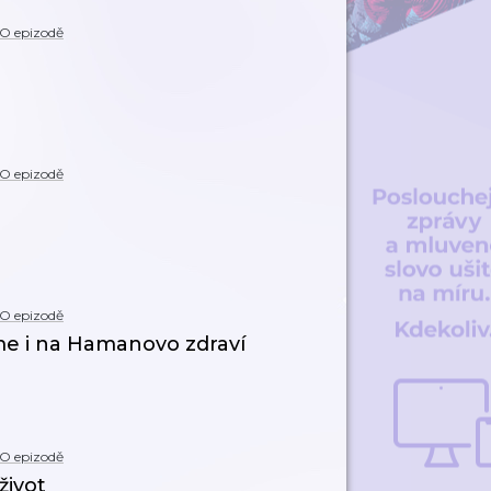
O epizodě
O epizodě
O epizodě
me i na Hamanovo zdraví
O epizodě
život