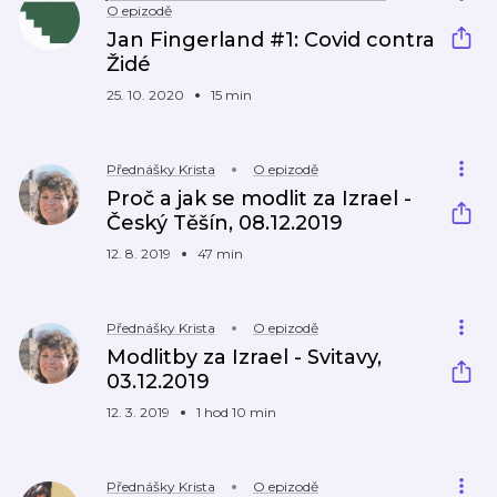
O epizodě
Jan Fingerland #1: Covid contra
Židé
25. 10. 2020
15 min
Přednášky Krista
O epizodě
Proč a jak se modlit za Izrael -
Český Těšín, 08.12.2019
12. 8. 2019
47 min
Přednášky Krista
O epizodě
Modlitby za Izrael - Svitavy,
03.12.2019
12. 3. 2019
1 hod 10 min
Přednášky Krista
O epizodě