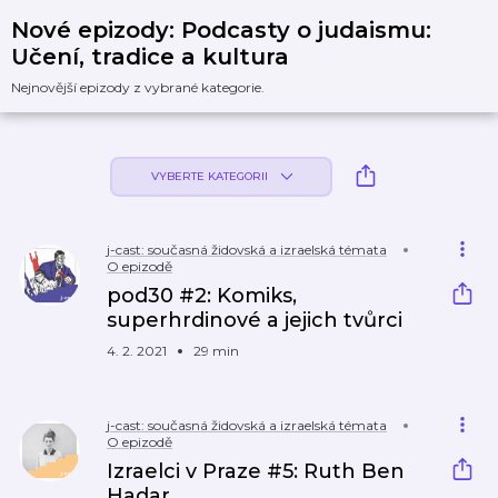
Nové epizody: Podcasty o judaismu:
Učení, tradice a kultura
Nejnovější epizody z vybrané kategorie.
VYBERTE KATEGORII
j-cast: současná židovská a izraelská témata
O epizodě
pod30 #2: Komiks,
superhrdinové a jejich tvůrci
4. 2. 2021
29 min
j-cast: současná židovská a izraelská témata
O epizodě
Izraelci v Praze #5: Ruth Ben
Hadar