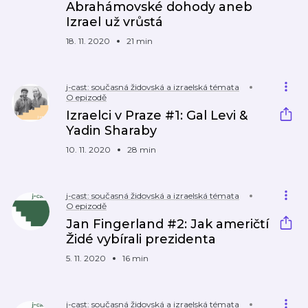
Abrahámovské dohody aneb
Izrael už vrůstá
18. 11. 2020
21 min
j-cast: současná židovská a izraelská témata
O epizodě
Izraelci v Praze #1: Gal Levi &
Yadin Sharaby
10. 11. 2020
28 min
j-cast: současná židovská a izraelská témata
O epizodě
Jan Fingerland #2: Jak američtí
Židé vybírali prezidenta
5. 11. 2020
16 min
j-cast: současná židovská a izraelská témata