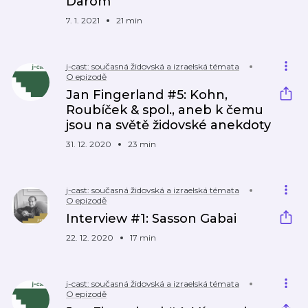
Darom
7. 1. 2021
21 min
j-cast: současná židovská a izraelská témata
O epizodě
Jan Fingerland #5: Kohn,
Roubíček & spol., aneb k čemu
jsou na světě židovské anekdoty
31. 12. 2020
23 min
j-cast: současná židovská a izraelská témata
O epizodě
Interview #1: Sasson Gabai
22. 12. 2020
17 min
j-cast: současná židovská a izraelská témata
O epizodě