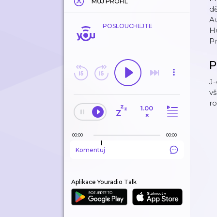
MŮJ PROFIL
dě
Au
POSLOUCHEJTE
H
Pr
P
J-
vš
ro
1.00
×
00:00
00:00
Komentuj
Aplikace Youradio Talk