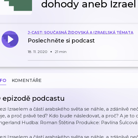
dohody aneb Izrael
J-CAST: SOUČASNÁ ŽIDOVSKÁ A IZRAELSKÁ TÉMATA
Poslechněte si podcast
18. 11. 2020
21 min
NFO
KOMENTÁŘE
 epizodě podcastu
zi Izraelem a částí arabského světa se náhle, a zdánlivě ne
je, a proč právě teď? Kdo bude následovat, a proč? A je t
ingerland Hudba: Roman Štětina Produkce: Pavlína Šulcová
zi Izraelem a částí arabského světa se náhle, a zdánlivě ne