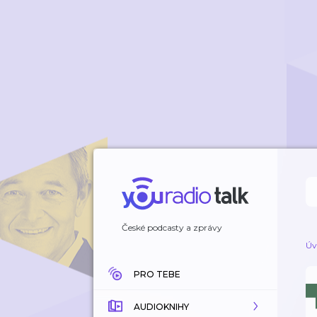
České podcasty a zprávy
Úv
PRO TEBE
AUDIOKNIHY