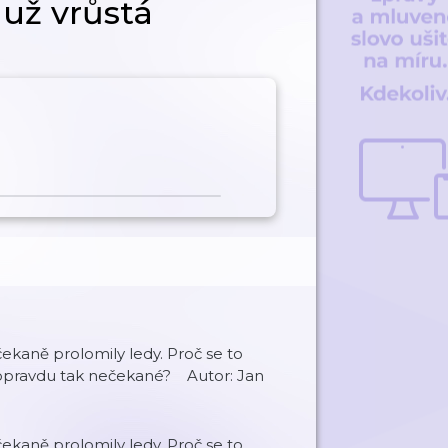
 už vrůstá
čekaně prolomily ledy. Proč se to
o opravdu tak nečekané? Autor: Jan
čekaně prolomily ledy. Proč se to