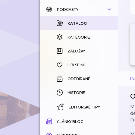
PODCASTY
KATALOG
KOUPENÉ
KATALOG
KATEGORIE
KATEGORIE
ZÁLOŽKY
ZÁLOŽKY
HISTORIE
LÍBÍ SE MI
I
ODEBÍRANÉ
HISTORIE
O
Me
EDITORSKÉ TIPY
dě
F
ČLÁNKY BLOG
Me