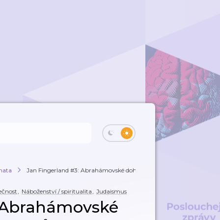
émata
Jan Fingerland #3: Abrahámovské dohody ane...
ečnost
,
Náboženství / spiritualita
,
Judaismus
: Abrahámovské