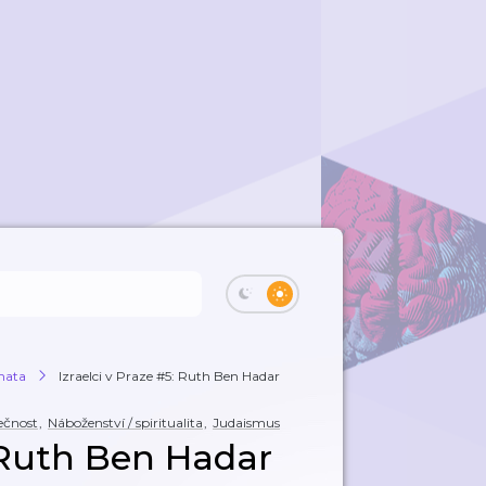
émata
Izraelci v Praze #5: Ruth Ben Hadar
ečnost
,
Náboženství / spiritualita
,
Judaismus
: Ruth Ben Hadar