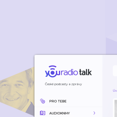
České podcasty a zprávy
Úv
PRO TEBE
AUDIOKNIHY