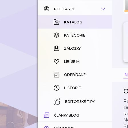
PODCASTY
KATALOG
KOUPENÉ
KATALOG
KATEGORIE
KATEGORIE
ZÁLOŽKY
ZÁLOŽKY
HISTORIE
LÍBÍ SE MI
I
ODEBÍRANÉ
HISTORIE
O
Ru
EDITORSKÉ TIPY
za
ta
ČLÁNKY BLOG
N
Pa