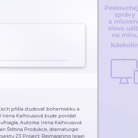
Čech přišla studovat bohemistiku a
s ní Irena Kalhousová bude povídat
 Hufnagla. Autorka: Irena Kalhousová
n Štětina Produkce, dramaturgie:
ojektu Z3 Project: Reimagining Israel