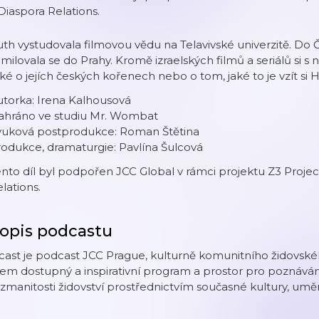
Diaspora Relations.
th vystudovala filmovou vědu na Telavivské univerzitě. Do 
milovala se do Prahy. Kromě izraelských filmů a seriálů si 
ké o jejích českých kořenech nebo o tom, jaké to je vzít si 
torka: Irena Kalhousová
ahráno ve studiu Mr. Wombat
vuková postprodukce: Roman Štětina
odukce, dramaturgie: Pavlína Šulcová
nto díl byl podpořen JCC Global v rámci projektu Z3 Project
lations.
opis podcastu
cast je podcast JCC Prague, kulturně komunitního židovsk
em dostupný a inspirativní program a prostor pro poznávání
zmanitosti židovství prostřednictvím současné kultury, uměn