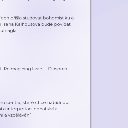
Čech přišla studovat bohemistiku a
s ní Irena Kalhousová bude povídat
Hufnagla.
: Reimagining Israel – Diaspora
ého centra, které chce nabídnout
 a interpretaci bohatství a
í a vzdělávání.