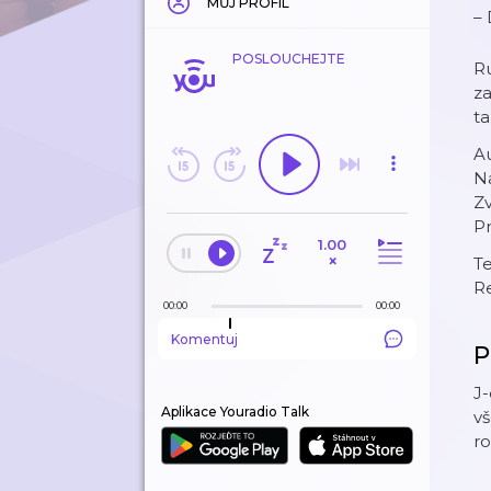
MŮJ PROFIL
– 
POSLOUCHEJTE
Ru
za
ta
Au
N
Z
Pr
1.00
×
Te
Re
00:00
00:00
Komentuj
P
J-
Aplikace Youradio Talk
vš
ro