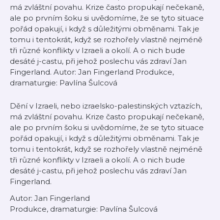
má zvláštní povahu. Krize často propukají nečekaně,
ale po prvním šoku si uvědomíme, že se tyto situace
pořád opakují, i když s důležitými obměnami. Tak je
tomu i tentokrát, když se rozhořely vlastně nejméně
tři různé konflikty v Izraeli a okolí. A o nich bude
desáté j-castu, při jehož poslechu vás zdraví Jan
Fingerland. Autor: Jan Fingerland Produkce,
dramaturgie: Pavlína Šulcová
Dění v Izraeli, nebo izraelsko-palestinských vztazích,
má zvláštní povahu. Krize často propukají nečekaně,
ale po prvním šoku si uvědomíme, že se tyto situace
pořád opakují, i když s důležitými obměnami. Tak je
tomu i tentokrát, když se rozhořely vlastně nejméně
tři různé konflikty v Izraeli a okolí. A o nich bude
desáté j-castu, při jehož poslechu vás zdraví Jan
Fingerland.
Autor: Jan Fingerland
Produkce, dramaturgie: Pavlína Šulcová