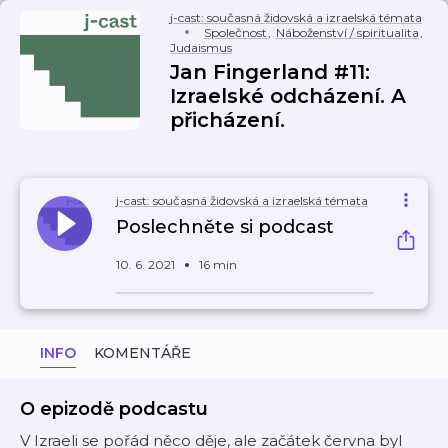
j-cast: současná židovská a izraelská témata
Společnost
,
Náboženství / spiritualita
,
Judaismus
Jan Fingerland #11:
Izraelské odcházení. A
přicházení.
j-cast: současná židovská a izraelská témata
Poslechněte si podcast
10. 6. 2021
16 min
INFO
KOMENTÁŘE
O epizodě podcastu
V Izraeli se pořád něco děje, ale začátek června byl