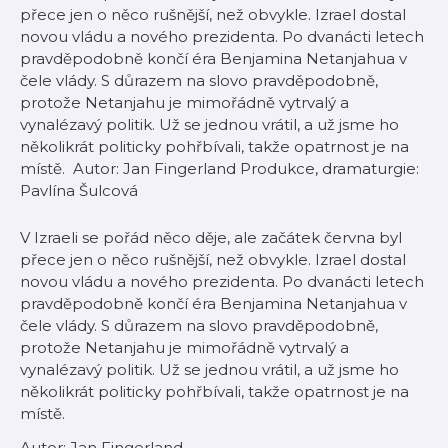
přece jen o něco rušnější, než obvykle. Izrael dostal
novou vládu a nového prezidenta. Po dvanácti letech
pravděpodobně končí éra Benjamina Netanjahua v
čele vlády. S důrazem na slovo pravděpodobně,
protože Netanjahu je mimořádně vytrvalý a
vynalézavý politik. Už se jednou vrátil, a už jsme ho
několikrát politicky pohřbívali, takže opatrnost je na
místě. Autor: Jan Fingerland Produkce, dramaturgie:
Pavlína Šulcová
V Izraeli se pořád něco děje, ale začátek června byl
přece jen o něco rušnější, než obvykle. Izrael dostal
novou vládu a nového prezidenta. Po dvanácti letech
pravděpodobně končí éra Benjamina Netanjahua v
čele vlády. S důrazem na slovo pravděpodobně,
protože Netanjahu je mimořádně vytrvalý a
vynalézavý politik. Už se jednou vrátil, a už jsme ho
několikrát politicky pohřbívali, takže opatrnost je na
místě.
Autor: Jan Fingerland