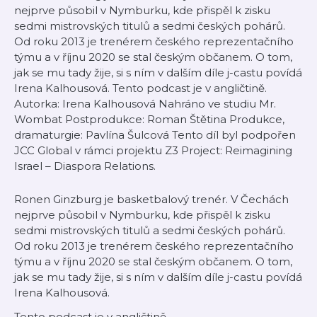
nejprve působil v Nymburku, kde přispěl k zisku
sedmi mistrovských titulů a sedmi českých pohárů.
Od roku 2013 je trenérem českého reprezentačního
týmu a v říjnu 2020 se stal českým občanem. O tom,
jak se mu tady žije, si s ním v dalším díle j-castu povídá
Irena Kalhousová. Tento podcast je v angličtině.
Autorka: Irena Kalhousová Nahráno ve studiu Mr.
Wombat Postprodukce: Roman Štětina Produkce,
dramaturgie: Pavlína Šulcová Tento díl byl podpořen
JCC Global v rámci projektu Z3 Project: Reimagining
Israel – Diaspora Relations.
Ronen Ginzburg je basketbalový trenér. V Čechách
nejprve působil v Nymburku, kde přispěl k zisku
sedmi mistrovských titulů a sedmi českých pohárů.
Od roku 2013 je trenérem českého reprezentačního
týmu a v říjnu 2020 se stal českým občanem. O tom,
jak se mu tady žije, si s ním v dalším díle j-castu povídá
Irena Kalhousová.
Tento podcast je v angličtině.