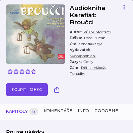
Audiokniha
Karafiát:
Broučci
Autor
:
Různí interpreti
Délka
:
1 hod 27 min
Čte
:
Soběslav Sejk
Vydavatel
:
Supraphon a.s.
Jazyk
:
Česky
,
Žánr
:
Děti a mládež
Pohádky
KOUPIT – 139 KČ
KOMENTÁŘE
INFO
PODOBNÉ
KAPITOLY
12
Pouze ukázky