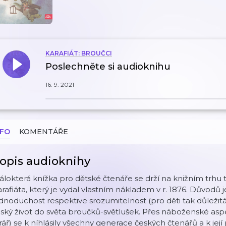
KARAFIÁT: BROUČCI
Poslechněte si audioknihu
16. 9. 2021
NFO
KOMENTÁŘE
opis audioknihy
lokterá knížka pro dětské čtenáře se drží na knižním trhu 
rafiáta, který je vydal vlastním nákladem v r. 1876. Důvodů 
dnoduchost respektive srozumitelnost (pro děti tak důležitá
dský život do světa broučků-světlušek. Přes náboženské aspe
rář) se k níhlásily všechny generace českých čtenářů a k její 