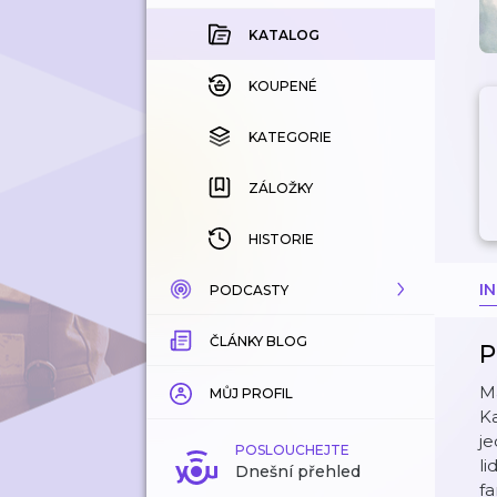
KATALOG
KOUPENÉ
KATEGORIE
ZÁLOŽKY
HISTORIE
I
PODCASTY
ČLÁNKY BLOG
KATALOG
P
Má
KATEGORIE
MŮJ PROFIL
Ka
je
ZÁLOŽKY
POSLOUCHEJTE
li
Dnešní přehled
fa
LÍBÍ SE MI