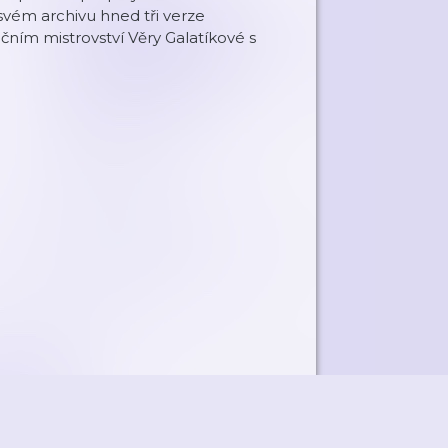
 svém archivu hned tři verze
čním mistrovství Věry Galatíkové s