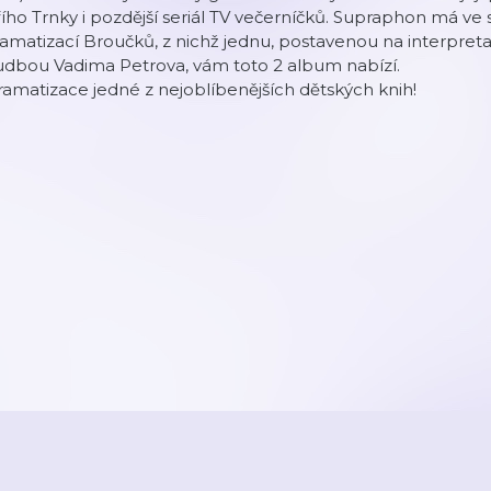
řího Trnky i pozdější seriál TV večerníčků. Supraphon má ve
amatizací Broučků, z nichž jednu, postavenou na interpreta
udbou Vadima Petrova, vám toto 2 album nabízí.
amatizace jedné z nejoblíbenějších dětských knih!