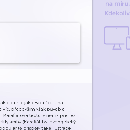
tak dlouho, jako Broučci Jana
je víc, především však půvab a
) Karafiátova textu, v němž přenesl
kty knihy (Karafiát byl evangelický
popularitě přispěly také ilustrace