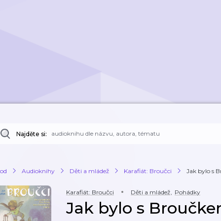
Najděte si:
od
Audioknihy
Děti a mládež
Karafiát: Broučci
Jak bylo s 
Karafiát: Broučci
Děti a mládež
,
Pohádky
Jak bylo s Broučkem