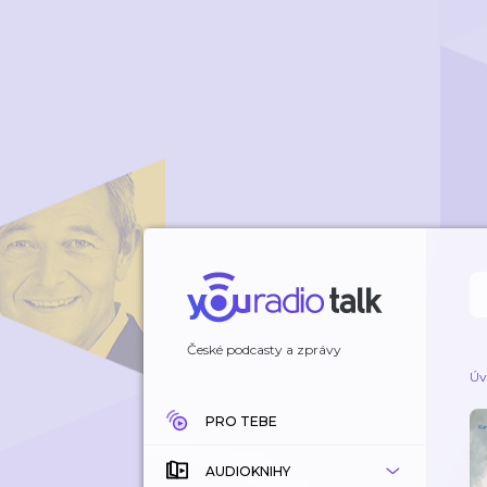
České podcasty a zprávy
Úv
PRO TEBE
AUDIOKNIHY