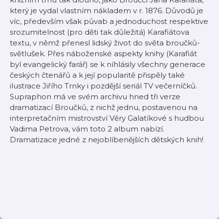
který je vydal vlastním nákladem v r. 1876. Důvodů je
víc, především však půvab a jednoduchost respektive
srozumitelnost (pro děti tak důležitá) Karafiátova
textu, v němž přenesl lidský život do světa broučků-
světlušek. Přes náboženské aspekty knihy (Karafiát
byl evangelický farář) se k níhlásily všechny generace
českých čtenářů a k její popularitě přispěly také
ilustrace Jiřího Trnky i pozdější seriál TV večerníčků.
Supraphon má ve svém archivu hned tři verze
dramatizací Broučků, z nichž jednu, postavenou na
interpretačním mistrovství Věry Galatíkové s hudbou
Vadima Petrova, vám toto 2 album nabízí.
Dramatizace jedné z nejoblíbenějších dětských knih!