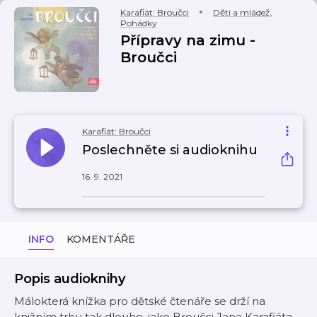
Karafiát: Broučci
Děti a mládež
,
Pohádky
Přípravy na zimu -
Broučci
Karafiát: Broučci
Poslechněte si audioknihu
16. 9. 2021
INFO
KOMENTÁŘE
Popis audioknihy
Málokterá knížka pro dětské čtenáře se drží na
knižním trhu tak dlouho, jako Broučci Jana Karafiáta,