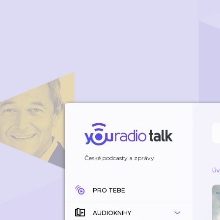
České podcasty a zprávy
Úv
PRO TEBE
AUDIOKNIHY