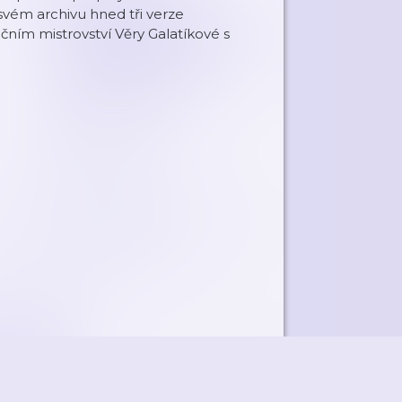
 svém archivu hned tři verze
čním mistrovství Věry Galatíkové s