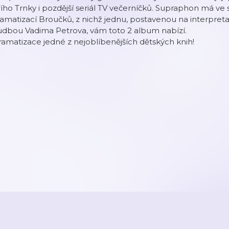
řího Trnky i pozdější seriál TV večerníčků. Supraphon má ve
amatizací Broučků, z nichž jednu, postavenou na interpreta
udbou Vadima Petrova, vám toto 2 album nabízí.
amatizace jedné z nejoblíbenějších dětských knih!