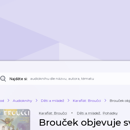
Najděte si:
od
Audioknihy
Děti a mládež
Karafiát: Broučci
Brouček obj
Karafiát: Broučci
Děti a mládež
,
Pohádky
Brouček objevuje s