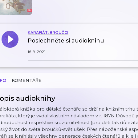
KARAFIÁT: BROUČCI
Poslechněte si audioknihu
16. 9. 2021
NFO
KOMENTÁŘE
opis audioknihy
lokterá knížka pro dětské čtenáře se drží na knižním trhu 
rafiáta, který je vydal vlastním nákladem v r. 1876. Důvodů 
dnoduchost respektive srozumitelnost (pro děti tak důležitá
dský život do světa broučků-světlušek. Přes náboženské aspe
rář) se k níhlásily všechny generace českých čtenářů a k její 