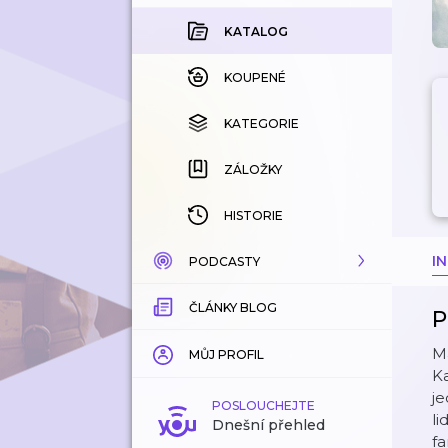
KATALOG
KOUPENÉ
KATEGORIE
ZÁLOŽKY
HISTORIE
I
PODCASTY
ČLÁNKY BLOG
KATALOG
P
Má
KATEGORIE
MŮJ PROFIL
Ka
je
ZÁLOŽKY
POSLOUCHEJTE
li
Dnešní přehled
fa
LÍBÍ SE MI