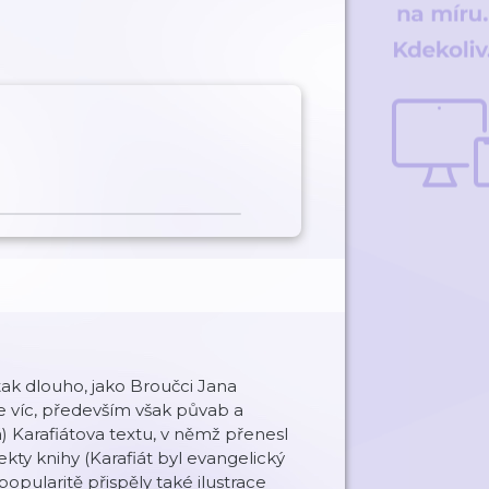
tak dlouho, jako Broučci Jana
je víc, především však půvab a
) Karafiátova textu, v němž přenesl
kty knihy (Karafiát byl evangelický
popularitě přispěly také ilustrace