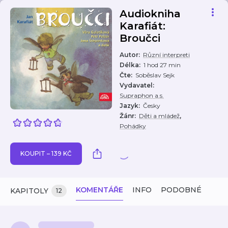
Audiokniha
Karafiát:
Broučci
Autor
:
Různí interpreti
Délka
:
1 hod 27 min
Čte
:
Soběslav Sejk
Vydavatel
:
Supraphon a.s.
Jazyk
:
Česky
,
Žánr
:
Děti a mládež
Pohádky
KOUPIT – 139 KČ
KOMENTÁŘE
INFO
PODOBNÉ
KAPITOLY
12