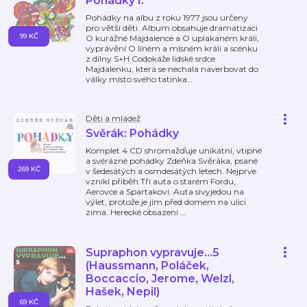
Pohádky I.
Pohádky na albu z roku 1977 jsou určeny
pro větší děti. Album obsahuje dramatizaci
99 KČ
O kurážné Majdalence a O uplakaném králi,
vyprávění O líném a mlsném králi a scénku
z dílny S+H Codokáže lidské srdce.
Majdalenku, která se nechala naverbovat do
války místo svého tatínka
…
Děti a mládež
Svěrák: Pohádky
Komplet 4 CD shromažďuje unikátní, vtipné
a svérázné pohádky Zdeňka Svěráka, psané
269 KČ
v šedesátých a osmdesátých letech. Nejprve
vznikl příběh Tři auta o starém Fordu,
Aerovce a Spartakovi. Auta sivyjedou na
výlet, protože je jim před domem na ulici
zima. Herecké obsazení
…
Supraphon vypravuje...5
(Haussmann, Poláček,
Boccaccio, Jerome, Welzl,
Hašek, Nepil)
69 KČ