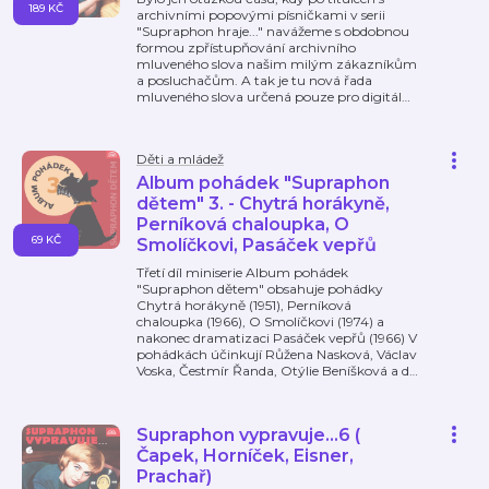
189 KČ
archivními popovými písničkami v serii
"Supraphon hraje..." navážeme s obdobnou
formou zpřístupňování archivního
mluveného slova našim milým zákazníkům
a posluchačům. A tak je tu nová řada
mluveného slova určená pouze pro digitál
…
Děti a mládež
Album pohádek "Supraphon
dětem" 3. - Chytrá horákyně,
Perníková chaloupka, O
69 KČ
Smolíčkovi, Pasáček vepřů
Třetí díl miniserie Album pohádek
"Supraphon dětem" obsahuje pohádky
Chytrá horákyně (1951), Perníková
chaloupka (1966), O Smolíčkovi (1974) a
nakonec dramatizaci Pasáček vepřů (1966) V
pohádkách účinkují Růžena Nasková, Václav
Voska, Čestmír Řanda, Otýlie Beníšková a d
…
Supraphon vypravuje...6 (
Čapek, Horníček, Eisner,
Prachař)