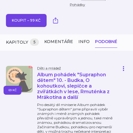
Pohádky
KOUPIT – 99 KČ
KOMENTÁŘE
INFO
PODOBNÉ
KAPITOLY
5
Děti a mládež
Album pohádek "Supraphon
dětem" 10. - Budka, O
kohoutkovi, slepičce a
69 KČ
zvířátkách v lese, Rmuténka z
Mrákotína a další
Pro desátý díl miniserie Album pohádek
"Supraphon dětem" jsme připravili výběr
známých i méně známých pohádek
převážně vyprávěných a jednou, také méně
známou, pohádkou dramatizovanou.
Začínáme Budkou, pohádkou pro nejmenší
děti, v možná trochu nečekané interpretaci