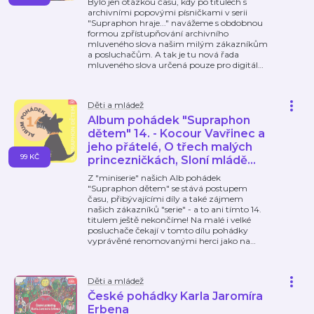
Bylo jen otázkou času, kdy po titulech s
archivními popovými písničkami v serii
"Supraphon hraje..." navážeme s obdobnou
formou zpřístupňování archivního
mluveného slova našim milým zákazníkům
a posluchačům. A tak je tu nová řada
mluveného slova určená pouze pro digitál
…
Děti a mládež
Album pohádek "Supraphon
dětem" 14. - Kocour Vavřinec a
jeho přátelé, O třech malých
99 KČ
princezničkách, Sloní mládě...
Z "miniserie" našich Alb pohádek
"Supraphon dětem" se stává postupem
času, přibývajícími díly a také zájmem
našich zákazníků "serie" - a to ani tímto 14.
titulem ještě nekončíme! Na malé i velké
posluchače čekají v tomto dílu pohádky
vyprávěné renomovanými herci jako na
…
Děti a mládež
České pohádky Karla Jaromíra
Erbena