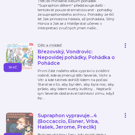
Třetí díl miniserie Album pohádek
"Supraphon dětem" představuje další -
tentokrát pouze dramatizované - pohádky
ze supraphonského archivu. Pohádky ze 60.
let Jak princezna hádala, až prohádala, Silný
Honza a Jak se z Matěje stal učenec v
interpretaci zvučných jmen našic
…
Děti a mládež
Březovský, Vondrovic:
Nepovídej pohádky, Pohádka o
Pohádce
99 KČ
První část našeho alba vypráví o zvláštní
rodině, kde se jmenují děti Severák, Vichr a
Vítr a kde tatínek dohlíží lidem na počasí.
Staral se o to, aby byl den, aby byla noc, aby
pršelo, aby lidem kvetly květiny... Nejstarší
syn Severák obstarával tatínkovi zimu, když
by
…
Supraphon vypravuje...4
(Boccaccio, Eisner, Vrba,
Hašek, Jerome, Preclík)
Bylo jen otázkou času, kdy po titulech s