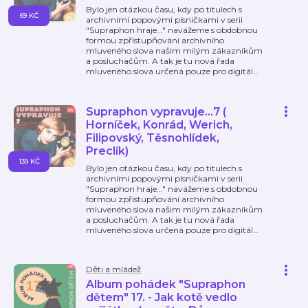
Bylo jen otázkou času, kdy po titulech s
69 KČ
archivními popovými písničkami v serii
"Supraphon hraje..." navážeme s obdobnou
formou zpřístupňování archivního
mluveného slova našim milým zákazníkům
a posluchačům. A tak je tu nová řada
mluveného slova určená pouze pro digitál
…
Supraphon vypravuje...7 (
Horníček, Konrád, Werich,
Filipovský, Těsnohlídek,
Preclík)
139 KČ
Bylo jen otázkou času, kdy po titulech s
archivními popovými písničkami v serii
"Supraphon hraje..." navážeme s obdobnou
formou zpřístupňování archivního
mluveného slova našim milým zákazníkům
a posluchačům. A tak je tu nová řada
mluveného slova určená pouze pro digitál
…
Děti a mládež
Album pohádek "Supraphon
dětem" 17. - Jak kotě vedlo