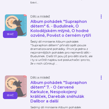
bavi
…
Děti a mládež
Album pohádek "Supraphon
dětem" 6. - Budulínek, O
Kolodějském mlýně, O hodné
99 KČ
ozvěně, Pověst o černém rytíři
Šestý díl miniserie Album pohádek
"Supraphon dětem" přináší opět pouze
dramatizované pohádky. První je jedna z
nejznámějších pohádek pro nejmenší děti -
Budulínek. Další tři jsou již pro děti starší, ale
i ty si určitě najdou své posluchače i pro to,
že v nich účinkují
…
Děti a mládež
Album pohádek "Supraphon
dětem" 7. - O červené
Karkulce, Nespokojený
69 KČ
králíček, Darebák sněhulák
Dalibor a další
Sedmý díl miniserie Album pohádek