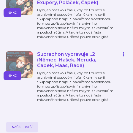
Exupéry, Poláček, Čapek)
Bylo jen otázkou času, kdy po titulech s
69 KČ
archivními popovými písničkami v serii
"Supraphon hraje..." navážeme s obdobnou
formou zpřístupňování archivního
mluveného slova našim milým zákazníkům
a posluchačům. A tak je tu nová řada
mluveného slova určená pouze pro digitál
…
Supraphon vypravuje...2
(Němec, Hašek, Neruda,
Čapek, Haas, Rada)
Bylo jen otázkou času, kdy po titulech s
69 KČ
archivními popovými písničkami v serii
"Supraphon hraje..." navážeme s obdobnou
formou zpřístupňování archivního
mluveného slova našim milým zákazníkům
a posluchačům. A tak je tu nová řada
mluveného slova určená pouze pro digitál
…
NAČÍST DALŠÍ