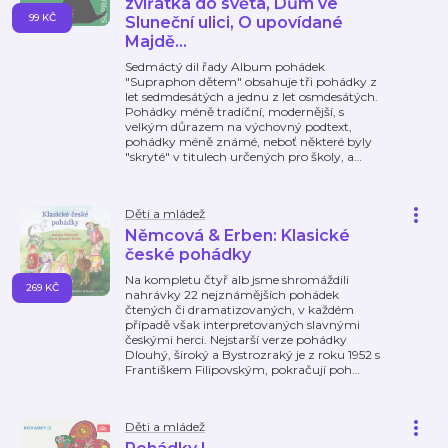
zvířátka do světa, Dům ve
99 KČ
Sluneční ulici, O upovídané
Majdě...
Sedmáctý dil řady Album pohádek
"Supraphon dětem" obsahuje tři pohádky z
let sedmdesátých a jednu z let osmdesátých.
Pohádky méně tradiční, modernější, s
velkým důrazem na výchovný podtext,
pohádky méně známé, neboť některé byly
"skryté" v titulech určených pro školy, a
…
Děti a mládež
Němcová & Erben: Klasické
české pohádky
Na kompletu čtyř alb jsme shromáždili
269 KČ
nahrávky 22 nejznámějších pohádek
čtených či dramatizovaných, v každém
případě však interpretovaných slavnými
českými herci. Nejstarší verze pohádky
Dlouhý, široký a Bystrozraký je z roku 1952 s
Františkem Filipovským, pokračují poh
…
Děti a mládež