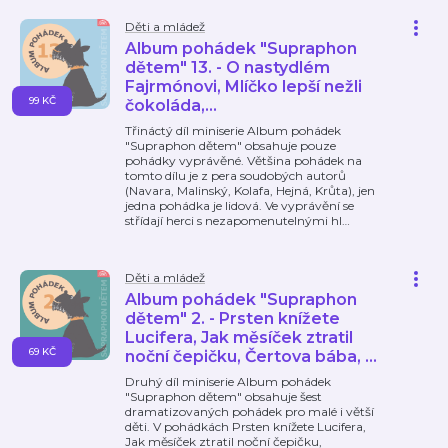
Děti a mládež
Album pohádek "Supraphon
dětem" 13. - O nastydlém
Fajrmónovi, Mlíčko lepší nežli
99 KČ
čokoláda,...
Třináctý díl miniserie Album pohádek
"Supraphon dětem" obsahuje pouze
pohádky vyprávěné. Většina pohádek na
tomto dílu je z pera soudobých autorů
(Navara, Malinský, Kolafa, Hejná, Krůta), jen
jedna pohádka je lidová. Ve vyprávění se
střídají herci s nezapomenutelnými hl
…
Děti a mládež
Album pohádek "Supraphon
dětem" 2. - Prsten knížete
Lucifera, Jak měsíček ztratil
69 KČ
noční čepičku, Čertova bába, ...
Druhý díl miniserie Album pohádek
"Supraphon dětem" obsahuje šest
dramatizovaných pohádek pro malé i větší
děti. V pohádkách Prsten knížete Lucifera,
Jak měsíček ztratil noční čepičku,