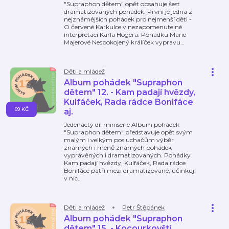
"Supraphon dětem" opět obsahuje šest
dramatizovaných pohádek. První je jedna z
nejznámějších pohádek pro nejmenší děti -
O červené Karkulce v nezapomenutelné
interpretaci Karla Högera. Pohádku Marie
Majerové Nespokojený králíček vypravu
…
Děti a mládež
Album pohádek "Supraphon
dětem" 12. - Kam padají hvězdy,
Kulfáček, Rada rádce Bonifáce
99 KČ
aj.
Jedenáctý díl miniserie Album pohádek
"Supraphon dětem" představuje opět svým
malým i velkým posluchačům výběr
známých i méně známých pohádek
vyprávěných i dramatizovaných. Pohádky
Kam padají hvězdy, Kulfáček, Rada rádce
Bonifáce patří mezi dramatizované; účinkují
v nic
…
Děti a mládež
Petr Štěpánek
Album pohádek "Supraphon
dětem" 15. - Kocourkovští,