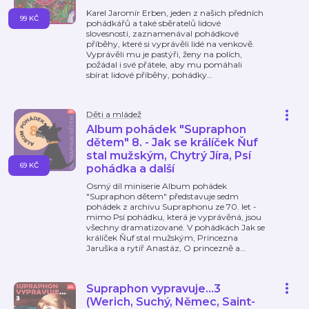
Karel Jaromír Erben, jeden z našich předních
99 KČ
pohádkářů a také sběratelů lidové
slovesnosti, zaznamenával pohádkové
příběhy, které si vyprávěli lidé na venkově.
Vyprávěli mu je pastýři, ženy na polích,
požádal i své přátele, aby mu pomáhali
sbírat lidové příběhy, pohádky
…
Děti a mládež
Album pohádek "Supraphon
dětem" 8. - Jak se králíček Ňuf
stal mužským, Chytrý Jíra, Psí
69 KČ
pohádka a další
Osmý díl miniserie Album pohádek
"Supraphon dětem" představuje sedm
pohádek z archivu Supraphonu ze 70. let -
mimo Psí pohádku, která je vyprávěná, jsou
všechny dramatizované. V pohádkách Jak se
králíček Ňuf stal mužským, Princezna
Jaruška a rytíř Anastáz, O princezně a
…
Supraphon vypravuje...3
(Werich, Suchý, Němec, Saint-