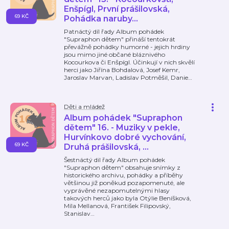
Enšpígl, První prášilovská,
69 KČ
Pohádka naruby...
Patnáctý díl řady Album pohádek
"Supraphon dětem" přináší tentokrát
převážně pohádky humorné - jejich hrdiny
jsou mimo jiné občané bláznivého
Kocourkova či Enšpígl. Účinkují v nich skvělí
herci jako Jiřína Bohdalová, Josef Kemr,
Jaroslav Marvan, Ladislav Potměšil, Danie
…
Děti a mládež
Album pohádek "Supraphon
dětem" 16. - Muziky v pekle,
Hurvínkovo dobré vychování,
69 KČ
Druhá prášilovská, ...
Šestnáctý dil řady Album pohádek
"Supraphon dětem" obsahuje snímky z
historického archivu, pohádky a příběhy
většinou již poněkud pozapomenuté, ale
vyprávěné nezapomutelnými hlasy
takových herců jako byla Otýlie Beníšková,
Míla Mellanová, František Filipovský,
Stanislav
…