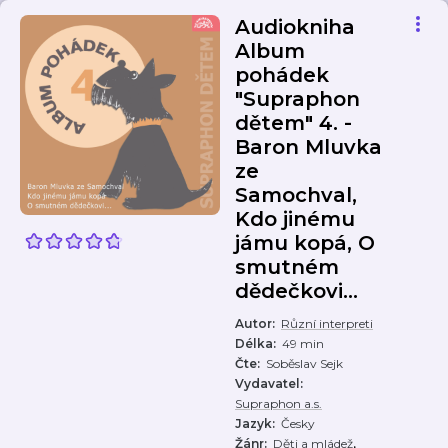
Audiokniha
Album
pohádek
"Supraphon
dětem" 4. -
Baron Mluvka
ze
Samochval,
Kdo jinému
jámu kopá, O
smutném
dědečkovi...
Autor
:
Různí interpreti
Délka
:
49 min
Čte
:
Soběslav Sejk
Vydavatel
:
Supraphon a.s.
Jazyk
:
Česky
,
Žánr
:
Děti a mládež