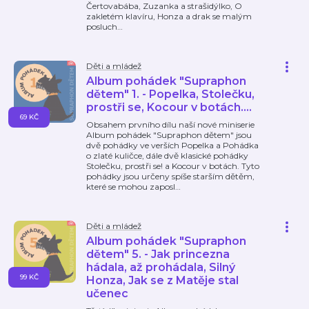
Čertovabába, Zuzanka a strašidýlko, O
zakletém klavíru, Honza a drak se malým
posluch
…
Děti a mládež
Album pohádek "Supraphon
dětem" 1. - Popelka, Stolečku,
prostři se, Kocour v botách....
69 KČ
Obsahem prvního dílu naší nové miniserie
Album pohádek "Supraphon dětem" jsou
dvě pohádky ve verších Popelka a Pohádka
o zlaté kuličce, dále dvě klasické pohádky
Stolečku, prostři se! a Kocour v botách. Tyto
pohádky jsou určeny spíše starším dětěm,
které se mohou zaposl
…
Děti a mládež
Album pohádek "Supraphon
dětem" 5. - Jak princezna
hádala, až prohádala, Silný
99 KČ
Honza, Jak se z Matěje stal
učenec