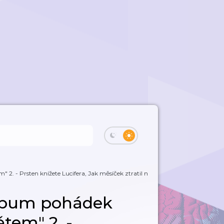
. - Prsten knížete Lucifera, Jak měsíček ztratil noční čepičku, Čertova bába,
lbum pohádek
tem" 2. -