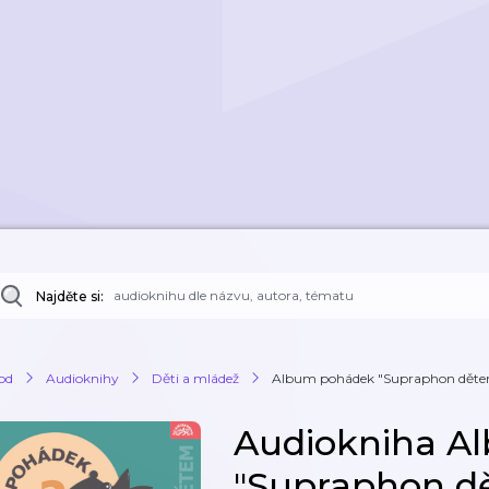
Najděte si:
od
Audioknihy
Děti a mládež
Album pohádek "Supraphon dětem" 2
Audiokniha A
"Supraphon dě