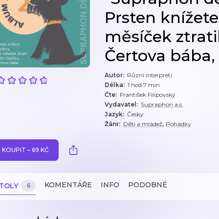
Prsten knížete
měsíček ztrati
Čertova bába, .
Autor
:
Různí interpreti
Délka
:
1 hod 7 min
Čte
:
František Filipovský
Vydavatel
:
Supraphon a.s.
Jazyk
:
Česky
,
Žánr
:
Děti a mládež
Pohádky
KOUPIT – 69 KČ
KOMENTÁŘE
INFO
PODOBNÉ
ITOLY
6