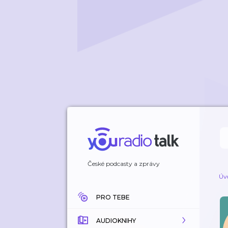
České podcasty a zprávy
Úv
PRO TEBE
AUDIOKNIHY