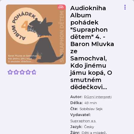
Audiokniha
Album
pohádek
"Supraphon
dětem" 4. -
Baron Mluvka
ze
Samochval,
Kdo jinému
jámu kopá, O
smutném
dědečkovi...
Autor
:
Různí interpreti
Délka
:
49 min
Čte
:
Soběslav Sejk
Vydavatel
:
Supraphon a.s.
Jazyk
:
Česky
,
Žánr
:
Děti a mládež