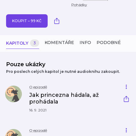
Pohádky
KOUPIT – 99 KČ
KOMENTÁŘE
INFO
PODOBNÉ
KAPITOLY
3
Pouze ukázky
Pro poslech celých kapitol je nutné audioknihu zakoupit.
O epizodě
Jak princezna hádala, až
prohádala
16. 9. 2021
O epizodě