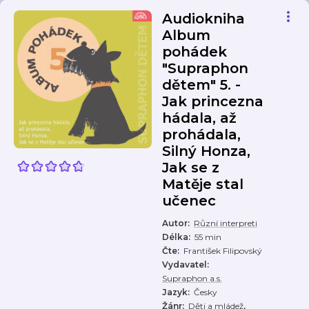
Audiokniha
Album
pohádek
"Supraphon
dětem" 5. -
Jak princezna
hádala, až
prohádala,
Silný Honza,
Jak se z
Matěje stal
učenec
Autor
:
Různí interpreti
Délka
:
55 min
Čte
:
František Filipovský
Vydavatel
:
Supraphon a.s.
Jazyk
:
Česky
,
Žánr
:
Děti a mládež