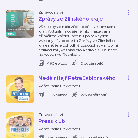
Zpravodajství
Zprávy ze Zlínského kraje
Vše, co byste měli vědět o dění ve Zlínském
kraji. Aktuální a ověřené informace vám
přinášíme každou hodinu po celý týden.
Všechny díly podcastu Zprávy ze Zlínského
kraje můžete pohodlně poslouchat v mobilní
aplikaci mujRozhlas pro Android a iOS nebo
na webu mujRozhlas.
…
460 epizod
0 odběratelů
Nedělní lajf Petra Jablonského
Pořad rádia Frekvence 1
1293 epizod
274 odběratelů
Zpravodajství
Press klub
Pořad rádia Frekvence 1
1578 epizod
305 odběratelů