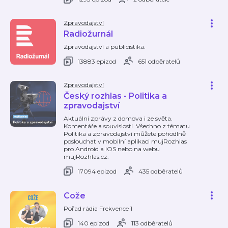
Zpravodajství
Radiožurnál
Zpravodajství a publicistika.
13883 epizod
651 odběratelů
Zpravodajství
Český rozhlas - Politika a
zpravodajství
Aktuální zprávy z domova i ze světa.
Komentáře a souvislosti. Všechno z tématu
Politika a zpravodajství můžete pohodlně
poslouchat v mobilní aplikaci mujRozhlas
pro Android a iOS nebo na webu
mujRozhlas.cz.
17094 epizod
435 odběratelů
Cože
Pořad rádia Frekvence 1
140 epizod
113 odběratelů