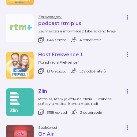
Zpravodajství
podcast rtm plus
Zajímavosti a informace z Libereckého kraje
1146 epizod
4 odběratelé
Host Frekvence 1
Pořad rádia Frekvence 1
1318 epizod
532 odběratelů
Zlín
Rozhlas, který je vždy na blízku. Oblíbené
pořady a hudba, kterou máte rádi.
3158 epizod
2 odběratelé
Společnost
On Air