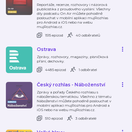
Reportáže, recenze, rozhovory i názorová
publicistika z proudového vysílání. Všechny
díly podcastu On Air můžete pohodlně
poslouchat v mobilní aplikaci mujRozhlas
pro Android a iOS nebo na webu
mujRozhlas.cz.
1515 epizod
40 odběratelů
Ostrava
Zprávy, rozhovory, magazíny, písničková
přání, dechovky.
4485 epizod
1 odběratel
Český rozhlas - Náboženství
Zprávy a pořady Českého rozhlasu s
náboženskou tematikou. Všechno z tématu
Náboženství můžete pohodlně poslouchat v
mobilní aplikaci mujRozhlas pro Android a
iOS nebo na webu mujRozhlas.cz.
510 epizod
3 odběratelé