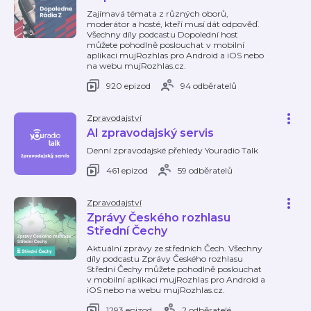
Zajímavá témata z různých oborů,
moderátor a hosté, kteří musí dát odpověď.
Všechny díly podcastu Dopolední host
můžete pohodlně poslouchat v mobilní
aplikaci mujRozhlas pro Android a iOS nebo
na webu mujRozhlas.cz.
920 epizod
94 odběratelů
Zpravodajství
AI zpravodajský servis
Denní zpravodajské přehledy Youradio Talk
461 epizod
59 odběratelů
Zpravodajství
Zprávy Českého rozhlasu
Střední Čechy
Aktuální zprávy ze středních Čech. Všechny
díly podcastu Zprávy Českého rozhlasu
Střední Čechy můžete pohodlně poslouchat
v mobilní aplikaci mujRozhlas pro Android a
iOS nebo na webu mujRozhlas.cz.
1293 epizod
2 odběratelé