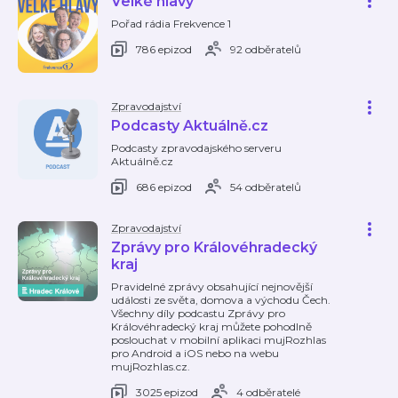
Velké hlavy
Pořad rádia Frekvence 1
786 epizod
92 odběratelů
Zpravodajství
Podcasty Aktuálně.cz
Podcasty zpravodajského serveru
Aktuálně.cz
686 epizod
54 odběratelů
Zpravodajství
Zprávy pro Královéhradecký
kraj
Pravidelné zprávy obsahující nejnovější
události ze světa, domova a východu Čech.
Všechny díly podcastu Zprávy pro
Královéhradecký kraj můžete pohodlně
poslouchat v mobilní aplikaci mujRozhlas
pro Android a iOS nebo na webu
mujRozhlas.cz.
3025 epizod
4 odběratelé