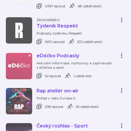
4367 epizod
68 odběratelů
Zpravodajství
Týdeník Respekt
Podcasty týdeníku Respekt
1630 epizod
532 odběratelů
eDéčko Podcasty
Aktuální informace, rozhovory a zajímavosti
z eDéčka a okolí.
62 epizod
1 odběratel
Rap ateliér on–air
Pořad v rádiu Evropa 2.
238 epizod
53 odběratelů
Český rozhlas - Sport