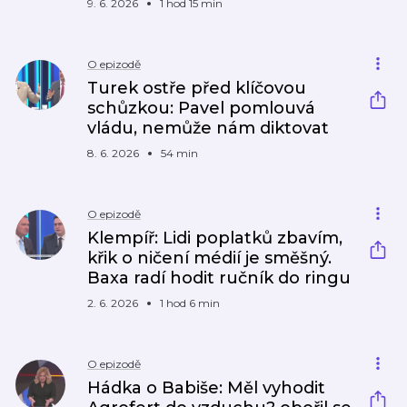
9. 6. 2026
1 hod 15 min
O epizodě
Turek ostře před klíčovou
schůzkou: Pavel pomlouvá
vládu, nemůže nám diktovat
8. 6. 2026
54 min
O epizodě
Klempíř: Lidi poplatků zbavím,
křik o ničení médií je směšný.
Baxa radí hodit ručník do ringu
2. 6. 2026
1 hod 6 min
O epizodě
Hádka o Babiše: Měl vyhodit