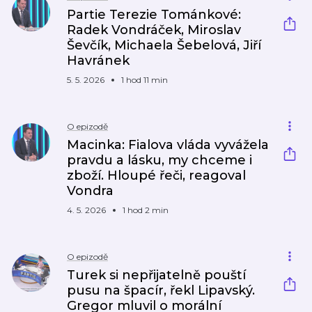
Partie Terezie Tománkové:
Radek Vondráček, Miroslav
Ševčík, Michaela Šebelová, Jiří
Havránek
5. 5. 2026
1 hod 11 min
O epizodě
Macinka: Fialova vláda vyvážela
pravdu a lásku, my chceme i
zboží. Hloupé řeči, reagoval
Vondra
4. 5. 2026
1 hod 2 min
O epizodě
Turek si nepřijatelně pouští
pusu na špacír, řekl Lipavský.
Gregor mluvil o morální