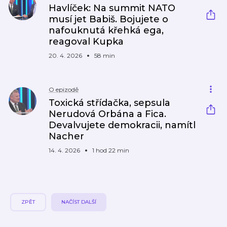
Havlíček: Na summit NATO
musí jet Babiš. Bojujete o
nafouknutá křehká ega,
reagoval Kupka
20. 4. 2026
58 min
O epizodě
Toxická střídačka, sepsula
Nerudová Orbána a Fica.
Devalvujete demokracii, namítl
Nacher
14. 4. 2026
1 hod 22 min
ZPĚT
NAČÍST DALŠÍ