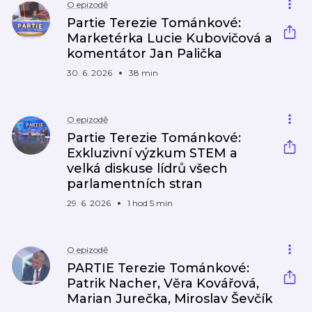
O epizodě
Partie Terezie Tománkové:
Marketérka Lucie Kubovičová a
komentátor Jan Palička
30. 6. 2026
38 min
O epizodě
Partie Terezie Tománkové:
Exkluzivní výzkum STEM a
velká diskuse lídrů všech
parlamentních stran
29. 6. 2026
1 hod 5 min
O epizodě
PARTIE Terezie Tománkové:
Patrik Nacher, Věra Kovářová,
Marian Jurečka, Miroslav Ševčík