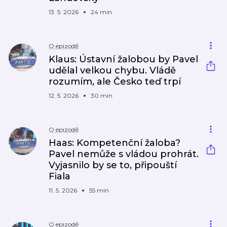
13. 5. 2026
24 min
O epizodě
Klaus: Ústavní žalobou by Pavel
udělal velkou chybu. Vládě
rozumím, ale Česko teď trpí
12. 5. 2026
30 min
O epizodě
Haas: Kompetenční žaloba?
Pavel nemůže s vládou prohrát.
Vyjasnilo by se to, připouští
Fiala
11. 5. 2026
55 min
O epizodě