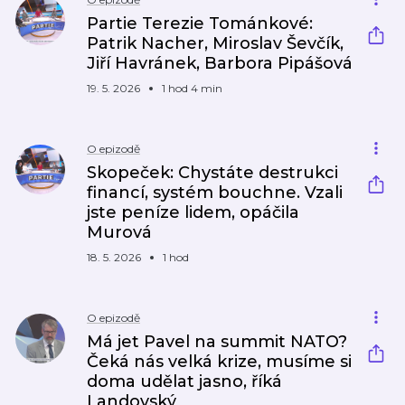
Partie Terezie Tománkové:
Patrik Nacher, Miroslav Ševčík,
Jiří Havránek, Barbora Pipášová
19. 5. 2026
1 hod 4 min
O epizodě
Skopeček: Chystáte destrukci
financí, systém bouchne. Vzali
jste peníze lidem, opáčila
Murová
18. 5. 2026
1 hod
O epizodě
Má jet Pavel na summit NATO?
Čeká nás velká krize, musíme si
doma udělat jasno, říká
Landovský