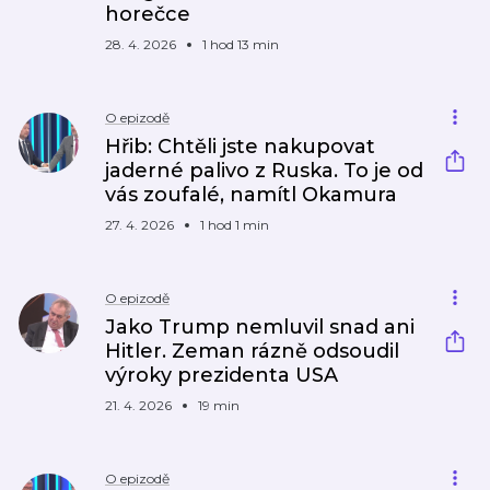
horečce
28. 4. 2026
1 hod 13 min
O epizodě
Hřib: Chtěli jste nakupovat
jaderné palivo z Ruska. To je od
vás zoufalé, namítl Okamura
27. 4. 2026
1 hod 1 min
O epizodě
Jako Trump nemluvil snad ani
Hitler. Zeman rázně odsoudil
výroky prezidenta USA
21. 4. 2026
19 min
O epizodě