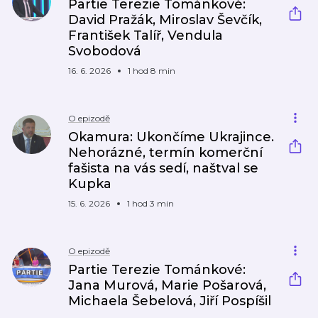
Partie Terezie Tománkové:
David Pražák, Miroslav Ševčík,
František Talíř, Vendula
Svobodová
16. 6. 2026
1 hod 8 min
O epizodě
Okamura: Ukončíme Ukrajince.
Nehorázné, termín komerční
fašista na vás sedí, naštval se
Kupka
15. 6. 2026
1 hod 3 min
O epizodě
Partie Terezie Tománkové:
Jana Murová, Marie Pošarová,
Michaela Šebelová, Jiří Pospíšil