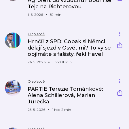
Agrofert do vzduchu? obořil se
Tejc na Richterovou
1. 6. 2026
59 min
O epizodě
Hrnčíř z SPD: Copak si Němci
dělají sjezd v Osvětimi? To vy se
objímáte s fašisty, řekl Havel
26. 5. 2026
1 hod 11 min
O epizodě
PARTIE Terezie Tománkové:
Alena Schillerová, Marian
Jurečka
25. 5. 2026
1 hod 2 min
O epizodě