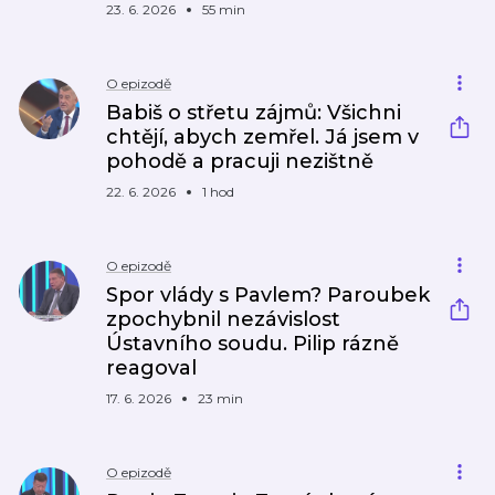
23. 6. 2026
55 min
O epizodě
Babiš o střetu zájmů: Všichni
chtějí, abych zemřel. Já jsem v
pohodě a pracuji nezištně
22. 6. 2026
1 hod
O epizodě
Spor vlády s Pavlem? Paroubek
zpochybnil nezávislost
Ústavního soudu. Pilip rázně
reagoval
17. 6. 2026
23 min
O epizodě