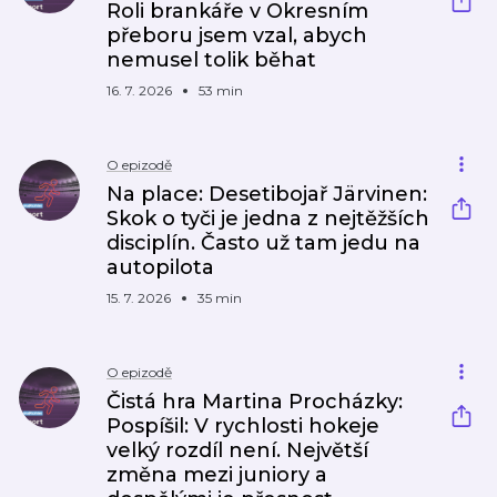
Roli brankáře v Okresním
přeboru jsem vzal, abych
nemusel tolik běhat
16. 7. 2026
53 min
O epizodě
Na place: Desetibojař Järvinen:
Skok o tyči je jedna z nejtěžších
disciplín. Často už tam jedu na
autopilota
15. 7. 2026
35 min
O epizodě
Čistá hra Martina Procházky:
Pospíšil: V rychlosti hokeje
velký rozdíl není. Největší
změna mezi juniory a