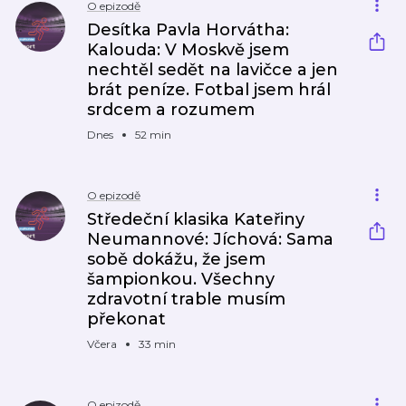
O epizodě
Desítka Pavla Horvátha:
Kalouda: V Moskvě jsem
nechtěl sedět na lavičce a jen
brát peníze. Fotbal jsem hrál
srdcem a rozumem
Dnes
52 min
O epizodě
Středeční klasika Kateřiny
Neumannové: Jíchová: Sama
sobě dokážu, že jsem
šampionkou. Všechny
zdravotní trable musím
překonat
Včera
33 min
O epizodě