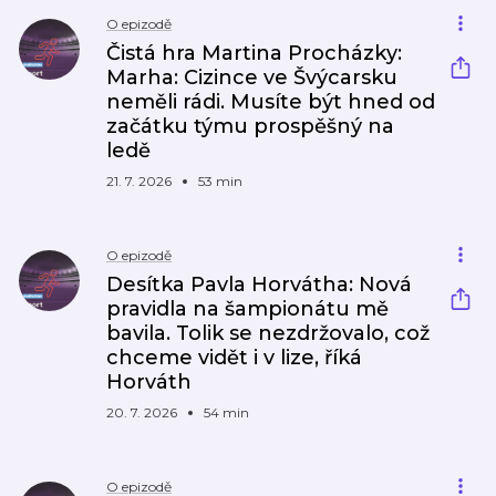
O epizodě
Čistá hra Martina Procházky:
Marha: Cizince ve Švýcarsku
neměli rádi. Musíte být hned od
začátku týmu prospěšný na
ledě
21. 7. 2026
53 min
O epizodě
Desítka Pavla Horvátha: Nová
pravidla na šampionátu mě
bavila. Tolik se nezdržovalo, což
chceme vidět i v lize, říká
Horváth
20. 7. 2026
54 min
O epizodě