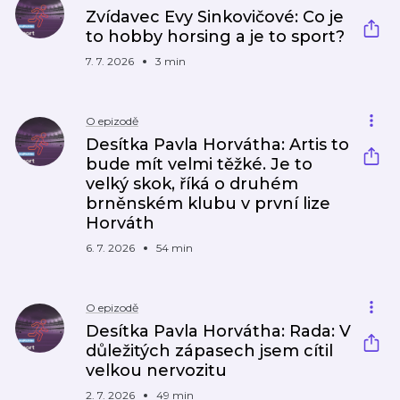
Zvídavec Evy Sinkovičové: Co je
to hobby horsing a je to sport?
7. 7. 2026
3 min
O epizodě
Desítka Pavla Horvátha: Artis to
bude mít velmi těžké. Je to
velký skok, říká o druhém
brněnském klubu v první lize
Horváth
6. 7. 2026
54 min
O epizodě
Desítka Pavla Horvátha: Rada: V
důležitých zápasech jsem cítil
velkou nervozitu
2. 7. 2026
49 min