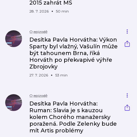
2015 zahrát MS
28. 7. 2026
50 min
O epizodě
Desítka Pavla Horvátha: Výkon
Sparty byl vlažný, Vašulín může
být tahounem Brna, říká
Horváth po překvapivé výhře
Zbrojovky
27. 7. 2026
53 min
O epizodě
Desítka Pavla Horvátha:
Ruman: Slavia je s kauzou
kolem Chorého manažersky
poražená. Podle Zelenky bude
mít Artis problémy