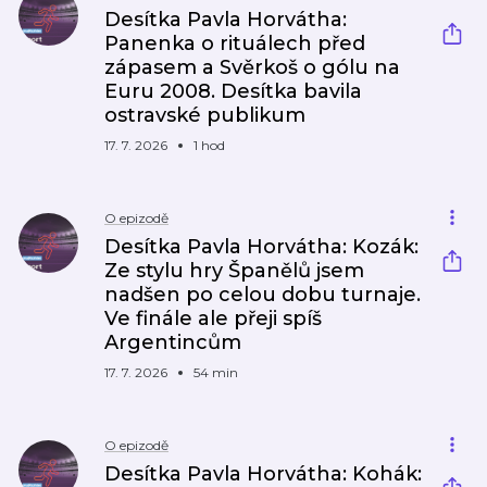
Desítka Pavla Horvátha:
Panenka o rituálech před
zápasem a Svěrkoš o gólu na
Euru 2008. Desítka bavila
ostravské publikum
17. 7. 2026
1 hod
O epizodě
Desítka Pavla Horvátha: Kozák:
Ze stylu hry Španělů jsem
nadšen po celou dobu turnaje.
Ve finále ale přeji spíš
Argentincům
17. 7. 2026
54 min
O epizodě
Desítka Pavla Horvátha: Kohák: