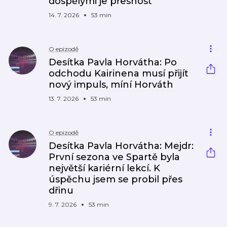
dospělými je přesnost
14. 7. 2026
53 min
O epizodě
Desítka Pavla Horvátha: Po
odchodu Kairinena musí přijít
nový impuls, míní Horváth
13. 7. 2026
53 min
O epizodě
Desítka Pavla Horvátha: Mejdr:
První sezona ve Spartě byla
největší kariérní lekcí. K
úspěchu jsem se probil přes
dřinu
9. 7. 2026
53 min