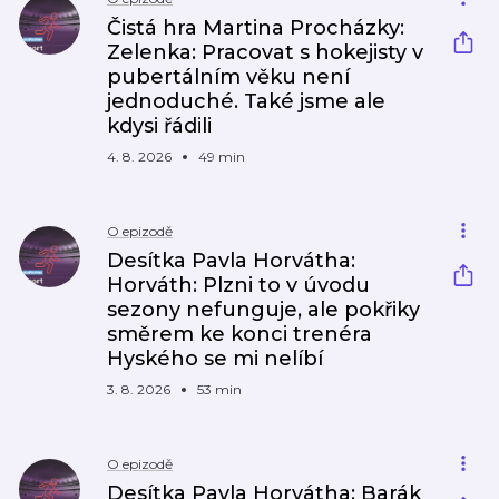
Čistá hra Martina Procházky:
Zelenka: Pracovat s hokejisty v
pubertálním věku není
jednoduché. Také jsme ale
kdysi řádili
4. 8. 2026
49 min
O epizodě
Desítka Pavla Horvátha:
Horváth: Plzni to v úvodu
sezony nefunguje, ale pokřiky
směrem ke konci trenéra
Hyského se mi nelíbí
3. 8. 2026
53 min
O epizodě
Desítka Pavla Horvátha: Barák