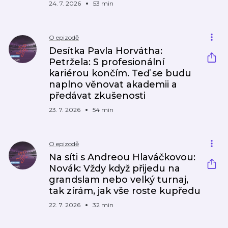
24. 7. 2026
53 min
O epizodě
Desítka Pavla Horvátha:
Petržela: S profesionální
kariérou končím. Teď se budu
naplno věnovat akademii a
předávat zkušenosti
23. 7. 2026
54 min
O epizodě
Na síti s Andreou Hlaváčkovou:
Novák: Vždy když přijedu na
grandslam nebo velký turnaj,
tak zírám, jak vše roste kupředu
22. 7. 2026
32 min