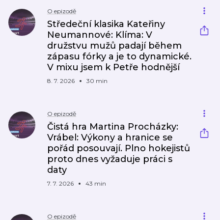
O epizodě
Středeční klasika Kateřiny
Neumannové: Klíma: V
družstvu mužů padají během
zápasu fórky a je to dynamické.
V mixu jsem k Petře hodnější
8. 7. 2026
30 min
O epizodě
Čistá hra Martina Procházky:
Vrábel: Výkony a hranice se
pořád posouvají. Plno hokejistů
proto dnes vyžaduje práci s
daty
7. 7. 2026
43 min
O epizodě