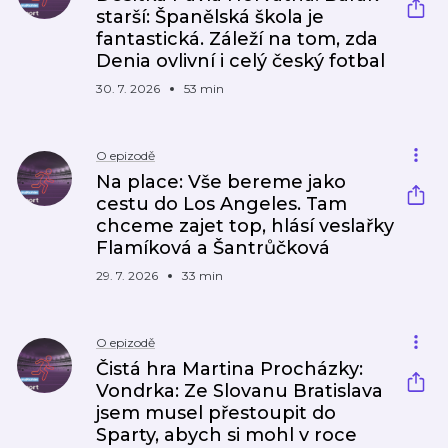
starší: Španělská škola je
fantastická. Záleží na tom, zda
Denia ovlivní i celý český fotbal
30. 7. 2026
53 min
O epizodě
Na place: Vše bereme jako
cestu do Los Angeles. Tam
chceme zajet top, hlásí veslařky
Flamíková a Šantrůčková
29. 7. 2026
33 min
O epizodě
Čistá hra Martina Procházky:
Vondrka: Ze Slovanu Bratislava
jsem musel přestoupit do
Sparty, abych si mohl v roce